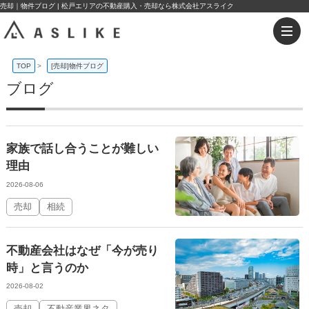
売却｜物件ブログ | 松戸エリアの不動産購入・売却なら株式会社アスライク
TOP
>
[売却]物件ブログ
ブログ
家族で話し合うことが難しい
理由
2026-08-06
売却
相続
不動産会社はなぜ「今が売り
時」と言うのか
2026-08-02
売却
不動産業界ネタ