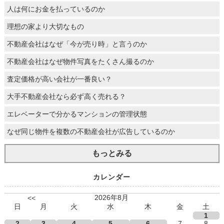
人は何にお金を払っているのか
理想の家より大切なもの
不動産会社はなぜ「今が売り時」と言うのか
不動産会社はなぜ物件写真をたくさん撮るのか
査定価格が高い会社が一番良い？
大手不動産会社なら必ず高く売れる？
エレベーターで分かるマンションの管理状態
なぜ同じ物件を複数の不動産会社が広告しているのか
もっとみる
カレンダー
2026年8月
<<
日
月
火
水
木
金
土
1
2
3
4
5
6
7
8