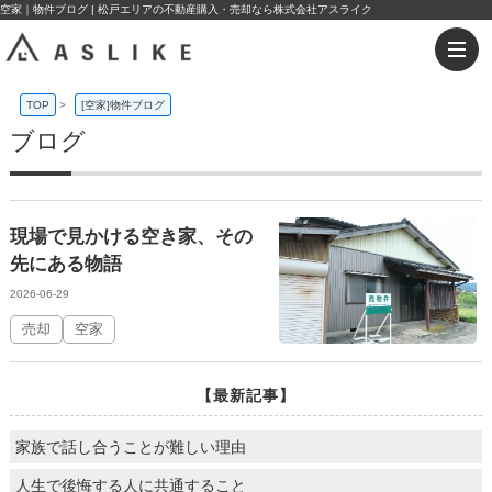
空家｜物件ブログ | 松戸エリアの不動産購入・売却なら株式会社アスライク
TOP
>
[空家]物件ブログ
ブログ
現場で見かける空き家、その
先にある物語
2026-06-29
売却
空家
【最新記事】
家族で話し合うことが難しい理由
人生で後悔する人に共通すること