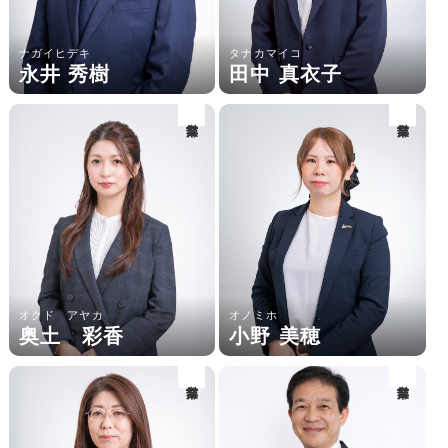
ナガイヒデキ
タナカマイコ
永井 秀樹
田中 真衣子
営業部
営業部
オクド アヤカ
オノミホ
奥土 彩香
小野 美穂
営業部
営業部