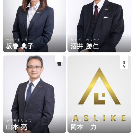
サカマキノリコ
サカイ カツヒト
坂巻 典子
酒井 勝仁
管理部
ＳＶ
ヤマモトリョウ
オカモト チカラ
山本 亮
岡本 力