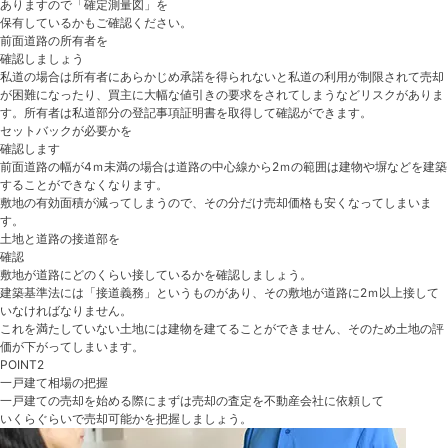
ありますので「確定測量図」を
保有しているかもご確認ください。
前面道路の所有者を
確認しましょう
私道の場合は所有者にあらかじめ承諾を得られないと私道の利用が制限されて売却
が困難になったり、買主に大幅な値引きの要求をされてしまうなどリスクがありま
す。所有者は私道部分の登記事項証明書を取得して確認ができます。
セットバックが必要かを
確認します
前面道路の幅が4ｍ未満の場合は道路の中心線から2ｍの範囲は建物や塀などを建築
することができなくなります。
敷地の有効面積が減ってしまうので、その分だけ売却価格も安くなってしまいま
す。
土地と道路の接道部を
確認
敷地が道路にどのくらい接しているかを確認しましょう。
建築基準法には「接道義務」というものがあり、その敷地が道路に2ｍ以上接して
いなければなりません。
これを満たしていない土地には建物を建てることができません、そのため土地の評
価が下がってしまいます。
POINT2
一戸建て相場の把握
一戸建ての売却を始める際にまずは売却の査定を不動産会社に依頼して
いくらぐらいで売却可能かを把握しましょう。