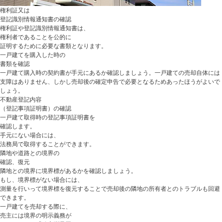
権利証又は
登記識別情報通知書の確認
権利証や登記識別情報通知書は、
権利者であることを公的に
証明するために必要な書類となります。
一戸建てを購入した時の
書類を確認
一戸建て購入時の契約書が手元にあるか確認しましょう。一戸建ての売却自体には
支障はありません、しかし売却後の確定申告で必要となるためあったほうがよいで
しょう。
不動産登記内容
（登記事項証明書）の確認
一戸建て取得時の登記事項証明書を
確認します。
手元にない場合には、
法務局で取得することができます。
隣地や道路との境界の
確認、復元
隣地との境界に境界標があるかを確認しましょう。
もし、境界標がない場合には、
測量を行いって境界標を復元することで売却後の隣地の所有者とのトラブルも回避
できます。
一戸建てを売却する際に、
売主には境界の明示義務が