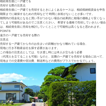
相続発生後に一戸建てを
売却する際の注意点
相続発生後に一戸建てを売却するときによくあるケースは、相続税納税資金を申告
期限までに確保するための売却などで 時間に余裕がないことが多いです。
期間内の現金化となると買い手がつかない場合の結果的に相場の価格より安くなっ
てしまう可能性があるのでご注意ください。 希望する価格で売却していきたい場合
は、相続発生前に売却を検討していくとことで可能性は高くなると思われます。
POINT6
遠方の一戸建てを売却する際
の
注意点
売却する一戸建てから今のお住まいの距離がかなり離れている場合、
現地に行き不動産会社を探す必要があります。
この場合の注意点としては、引き渡し時には本人が立ち会う必要
（代理人を立てることも可能）なのと、近隣の一戸建てを売却する場合に比べて、
現地までの交通費や宿泊費、郵送料などの費用がプラスでかかるでしょう。