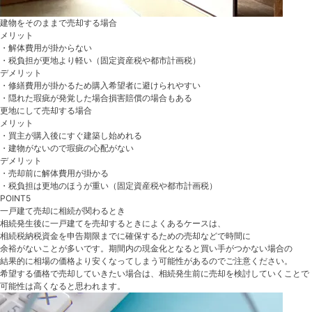
建物をそのままで売却する場合
メリット
・解体費用が掛からない
・税負担が更地より軽い（固定資産税や都市計画税）
デメリット
・修繕費用が掛かるため購入希望者に避けられやすい
・隠れた瑕疵が発覚した場合損害賠償の場合もある
更地にして売却する場合
メリット
・買主が購入後にすぐ建築し始めれる
・建物がないので瑕疵の心配がない
デメリット
・売却前に解体費用が掛かる
・税負担は更地のほうが重い（固定資産税や都市計画税）
POINT5
一戸建て売却に相続が関わるとき
相続発生後に一戸建てを売却するときによくあるケースは、
相続税納税資金を申告期限までに確保するための売却などで時間に
余裕がないことが多いです。期間内の現金化となると買い手がつかない場合の
結果的に相場の価格より安くなってしまう可能性があるのでご注意ください。
希望する価格で売却していきたい場合は、相続発生前に売却を検討していくことで
可能性は高くなると思われます。