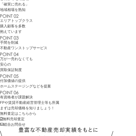
「確実に売れる」
地域相場を熟知
エリアトップクラス
購入顧客を多数
抱えています
手間を削減
不動産
ワンストップサービス
万が一売れなくても
安心の
買取保証制度
付加価値の提供
ホームステージング
などを提案
有資格者が課題解決
FP
や
賃貸不動産経営管理士
等も所属
まずは売却価格を知りましょう！
無料査定はこちらから
無料売却査定
総合お問合せ