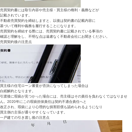
売買契約書には取引内容や売主様・買主様の権利・義務などが
記載されています。
不動産売買契約を締結しますと、以後は契約書の記載内容に
基づいて権利や義務を履行することになります。
売買契約を締結する際には、売買契約書に記載されている事項の
確認と理解をし、不明な点は遠慮なく不動産会社にお聞きください。
売買契約後の注意点
買主様の住宅ローン審査が否決になってしまった場合は
白紙解約となります。
引渡後に瑕疵が見つかった場合には、売主様はその責任を負わなくてはなりませ
ん。2020年にこの瑕疵担保責任は契約不適合責任へと
改正され、瑕疵により心理的な損害賠償も認められるようになり
買主側の主張が通りやすくなっています。
一戸建ての
引き渡し後の注意点