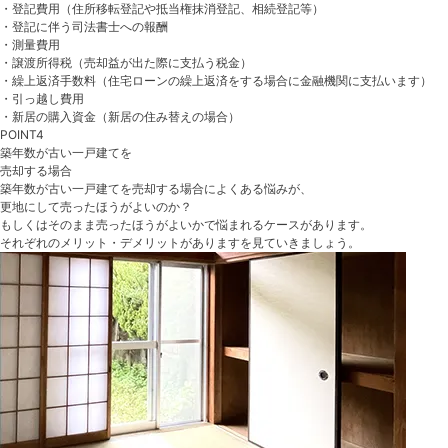
・登記費用
（住所移転登記や抵当権抹消登記、相続登記等）
・登記に伴う司法書士への報酬
・測量費用
・譲渡所得税
（売却益が出た際に支払う税金）
・繰上返済手数料
（住宅ローンの繰上返済をする場合に金融機関に支払います）
・引っ越し費用
・新居の購入資金
（新居の住み替えの場合）
POINT4
築年数が古い一戸建てを
売却する場合
築年数が古い一戸建てを売却する場合によくある悩みが、
更地にして売ったほうがよいのか？
もしくはそのまま売ったほうがよいかで悩まれるケースがあります。
それぞれのメリット・デメリットがありますを見ていきましょう。