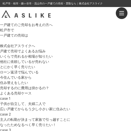
松戸市・柏市・鎌ヶ谷市・流山市の一戸建ての売却・買取なら｜株式会社アスライク
一戸建てのご売却をお考えの方へ
松戸市
で
一戸建て
の
売却
は
株式会社アスライクへ
戸建て売却でよくあるお悩み
いくらで売れるか相場が知りたい
他社に依頼しているが売れない
とにかく早く
売りたい
ローン返済
で悩んでいる
今住んでいる家から
住み替えをしたい
売却するのに費用は掛かるの？
よくある売却ケース
case 1
子供が自立して、夫婦二人で
広い戸建てからもう少し小さい家に住みたい
case 2
主人の転勤が決まって家族で引っ越すことに
なったためなるべく早く売りたい！
case 3