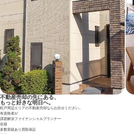
不動産売却の先にある、
もっと好きな明日へ。
松戸周辺エリアの不動産売却ならお任せください。
有資格者
が
課題解決
ファイナンシャルプランナー
在籍
多数実績あり
買取保証