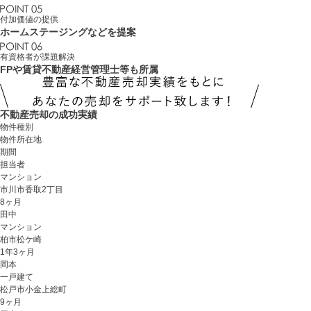
付加価値の提供
ホームステージング
などを提案
有資格者が課題解決
FP
や
賃貸不動産経営管理士
等も所属
不動産売却の成功実績
物件種別
物件所在地
期間
担当者