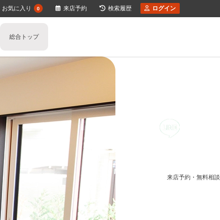
お気に入り
来店予約
検索履歴
ログイン
0
総合トップ
任意売却のご相談
不動産の売却の流れ
一戸建ての売却
住み替え不動産売却
少しでも高く売るポイント
マンションの売却
不動産買取り
不動産売却時の諸費用
土地の売却
空き家の不動産売却
収益物件の売却
媒介契
離婚
不動産売却価格の決め方
相続相談
来店予約・無料相談