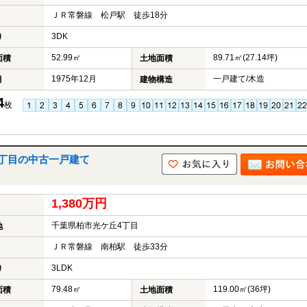
ＪＲ常磐線 松戸駅 徒歩18分
3DK
り
52.99㎡
89.71㎡(27.14坪)
面積
土地面積
1975年12月
一戸建て/木造
月
建物構造
4
枚
4丁目の中古一戸建て
1,380万円
千葉県柏市光ケ丘4丁目
地
ＪＲ常磐線 南柏駅 徒歩33分
3LDK
り
79.48㎡
119.00㎡(36坪)
面積
土地面積