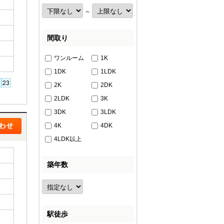
～
間取り
ワンルーム
1K
1DK
1LDK
2K
2DK
2LDK
3K
3DK
3LDK
4K
4DK
4LDK以上
築年数
駅徒歩