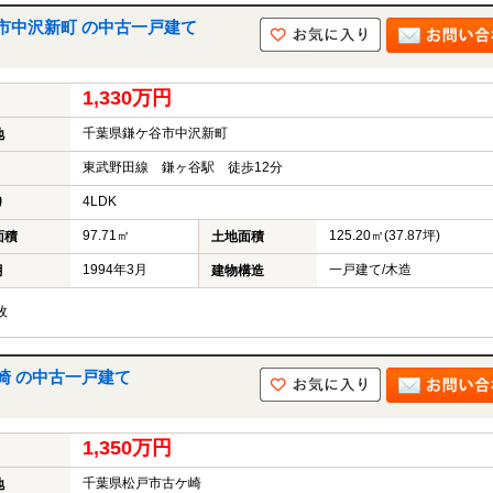
市中沢新町 の中古一戸建て
1,330万円
千葉県鎌ケ谷市中沢新町
地
東武野田線 鎌ヶ谷駅 徒歩12分
4LDK
り
97.71㎡
125.20㎡(37.87坪)
面積
土地面積
1994年3月
一戸建て/木造
月
建物構造
枚
崎 の中古一戸建て
1,350万円
千葉県松戸市古ケ崎
地