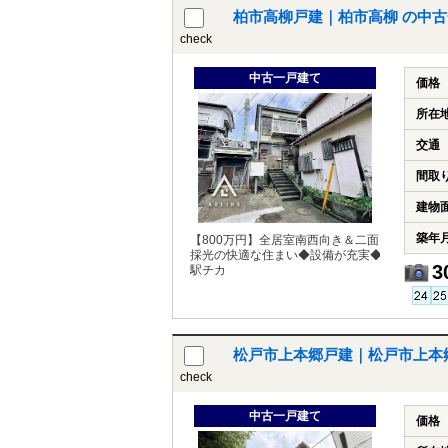
柏市高柳戸建｜柏市高柳 の中
check
中古一戸建て
価格
所在
交通
間取
建物
築年
【800万円】全居室南西向き＆二面
採光の快適な住まい◆設備が充実◆
3
駅チカ
松戸市上本郷戸建｜松戸市上本
check
中古一戸建て
価格