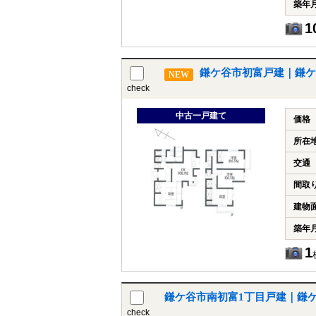
築年
1
鎌ケ谷市初富戸建｜鎌ケ
NEW
check
中古一戸建て
価格
所在
交通
間取
建物
築年
1
鎌ケ谷市南初富1丁目戸建｜鎌
check