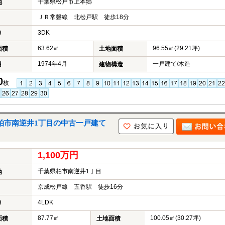
千葉県松戸市上本郷
地
ＪＲ常磐線 北松戸駅 徒歩18分
3DK
り
63.62㎡
96.55㎡(29.21坪)
面積
土地面積
1974年4月
一戸建て/木造
月
建物構造
0
枚
柏市南逆井1丁目の中古一戸建て
1,100万円
千葉県柏市南逆井1丁目
地
京成松戸線 五香駅 徒歩16分
4LDK
り
87.77㎡
100.05㎡(30.27坪)
面積
土地面積