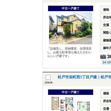
中古一戸建て
価格
所在
交通
間取
建物
築年
『設備良し、収納豊富、住環境良
し。お庭も駐車場も備えたかわい
3
らしい戸建です』
松戸市栄町西3丁目戸建｜松戸
check
中古一戸建て
価格
所在
交通