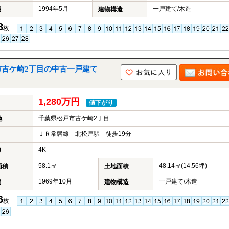
1994年5月
一戸建て/木造
月
建物構造
8
枚
市古ケ崎2丁目の中古一戸建て
1,280万円
値下がり
千葉県松戸市古ケ崎2丁目
地
ＪＲ常磐線 北松戸駅 徒歩19分
4K
り
58.1㎡
48.14㎡(14.56坪)
面積
土地面積
1969年10月
一戸建て/木造
月
建物構造
6
枚