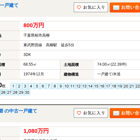
古一戸建て
800万円
千葉県柏市高柳
地
東武野田線 高柳駅 徒歩5分
3DK
り
68.55㎡
74.00㎡(22.39坪)
面積
土地面積
1974年12月
一戸建て/木造
月
建物構造
0
枚
郷 の中古一戸建て
1,080万円