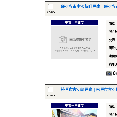
鎌ケ谷市中沢新町戸建｜鎌ケ谷
check
中古一戸建て
価格
所在
交通
間取
建物
築年
0
松戸市古ケ崎戸建｜松戸市古ケ
check
中古一戸建て
価格
所在