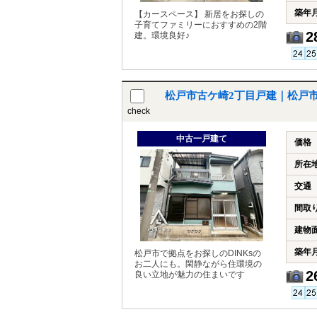
築年
【カースペース】 新居をお探しの
子育てファミリーにおすすめの2階
2
建。環境良好♪
松戸市古ケ崎2丁目戸建｜松戸
check
中古一戸建て
価格
所在
交通
間取
建物
築年
松戸市で拠点をお探しのDINKsの
お二人にも。閑静ながら住環境の
2
良い立地が魅力の住まいです