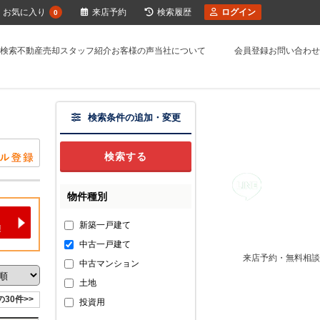
お気に入り
来店予約
検索履歴
ログイン
0
検索
不動産売却
スタッフ紹介
お客様の声
当社について
会員登録
お問い合わせ
検索条件の追加・変更
物件種別
新築一戸建て
中古一戸建て
来店予約・無料相談
中古マンション
土地
の30件>>
投資用