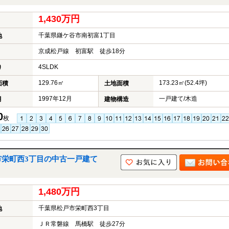
1,430万円
千葉県鎌ケ谷市南初富1丁目
地
京成松戸線 初富駅 徒歩18分
4SLDK
り
129.76㎡
173.23㎡(52.4坪)
面積
土地面積
1997年12月
一戸建て/木造
月
建物構造
0
枚
市栄町西3丁目の中古一戸建て
1,480万円
千葉県松戸市栄町西3丁目
地
ＪＲ常磐線 馬橋駅 徒歩27分