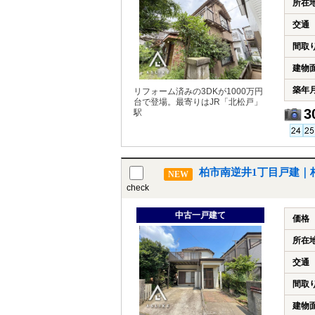
所在
交通
間取
建物
築年
リフォーム済みの3DKが1000万円
台で登場。最寄りはJR「北松戸」
3
駅
柏市南逆井1丁目戸建｜
NEW
check
中古一戸建て
価格
所在
交通
間取
建物