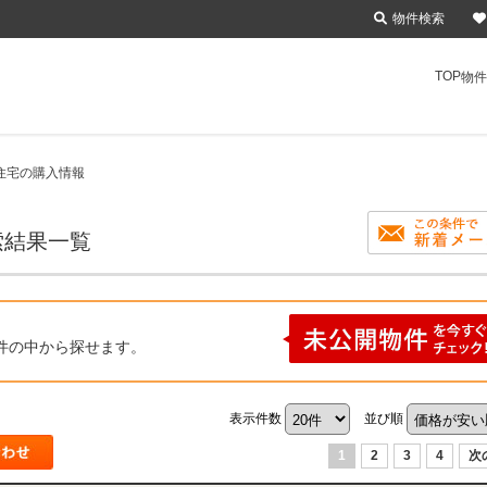
物件検索
TOP
物件
住宅の購入情報
索結果一覧
件の中から探せます。
表示件数
並び順
1
2
3
4
次