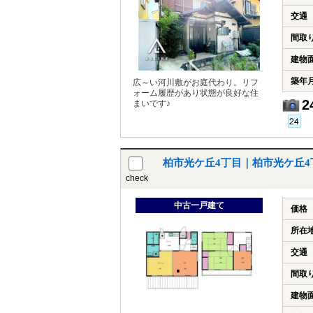
交通
間取
建物
築年
広～い河川敷がお庭代わり。リフ
ォーム履歴があり状態が良好な住
2
まいです♪
柏市光ケ丘4丁目｜柏市光ケ丘
check
中古一戸建て
価格
所在
交通
間取
建物