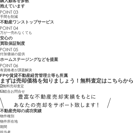
購入顧客を多数
抱えています
手間を削減
不動産
ワンストップサービス
万が一売れなくても
安心の
買取保証制度
付加価値の提供
ホームステージング
などを提案
有資格者が課題解決
FP
や
賃貸不動産経営管理士
等も所属
まずは売却価格を知りましょう！
無料査定はこちらか
無料売却査定
総合お問合せ
不動産売却の成功実績
物件種別
物件所在地
期間
担当者