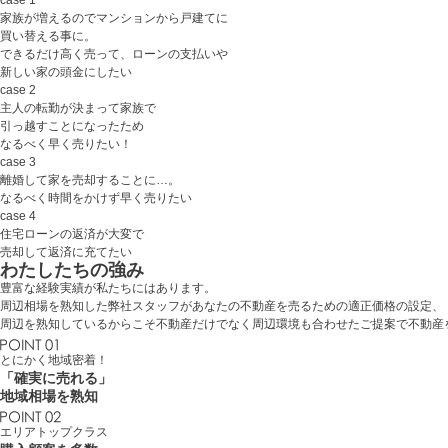
case 1
家族が増えるのでマンションから戸建てに
買い替える事に。
できるだけ高く売って、ローンの支払いや
新しい家の頭金にしたい
case 2
主人の転勤が決まって家族で
引っ越すことになったため
なるべく早く売りたい！
case 3
離婚して家を売却することに…。
なるべく時間をかけず早く売りたい
case 4
住宅ローンの返済が大変で
売却して返済に充てたい
わたしたちの強み
豊富な経験実績が私たちにはあります。
周辺相場を熟知した弊社スタッフがあなたの不動産を売るための適正価格の設定、
周辺を熟知しているからこそ不動産だけでなく周辺環境も合わせたご提案で不動産
とにかく地域密着！
「確実に売れる」
地域相場を熟知
エリアトップクラス