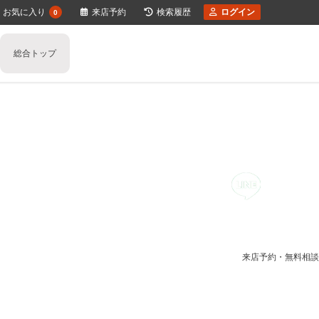
お気に入り
来店予約
検索履歴
ログイン
0
総合トップ
任意売却のご相談
不動産の売却の流れ
一戸建ての売却
住み替え不動産売却
少しでも高く売るポイント
マンションの売却
不動産買取り
不動産売却時の諸費用
土地の売却
空き家の不動産売却
収益物件の売却
媒介契
離婚
不動産売却価格の決め方
相続相談
来店予約・無料相談