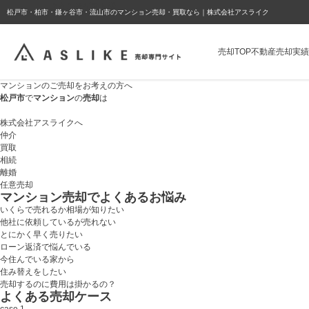
ようこそゲスト様
松戸市・柏市・鎌ヶ谷市・流山市のマンション売却・買取なら｜株式会社アスライク
売却TOP
不動産売却実績
マンションのご売却をお考えの方へ
松戸市
で
マンション
の
売却
は
株式会社アスライクへ
仲介
買取
相続
離婚
任意売却
マンション売却でよくあるお悩み
いくらで売れるか相場が知りたい
他社に依頼しているが売れない
とにかく早く
売りたい
ローン返済
で悩んでいる
今住んでいる家から
住み替えをしたい
売却するのに費用は掛かるの？
よくある売却ケース