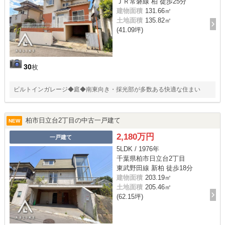
ＪＲ常磐線 柏 徒歩25分
建物面積
131.66㎡
土地面積
135.82㎡
(41.09坪)
30
枚
ビルトインガレージ◆庭◆南東向き・採光部が多数ある快適な住まい
柏市日立台2丁目の中古一戸建て
NEW
2,180万円
一戸建て
5LDK / 1976年
千葉県柏市日立台2丁目
東武野田線 新柏 徒歩18分
建物面積
203.19㎡
土地面積
205.46㎡
(62.15坪)