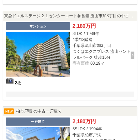
東急ドエルステージ２１センターコート参番館|流山市加3丁目の中古マンション
2,180万円
マンション
3LDK / 1989年
4階/12階建
千葉県流山市加3丁目
つくばエクスプレス 流山セント
ラルパーク 徒歩15分
専有面積
80.19㎡
2
枚
柏市戸張 の中古一戸建て
NEW
2,180万円
一戸建て
5SLDK / 1994年
千葉県柏市戸張