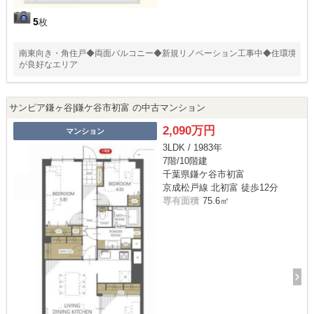
5
枚
南東向き・角住戸◆両面バルコニー◆新規リノベーション工事中◆住環境
が良好なエリア
サンピア鎌ヶ谷|鎌ケ谷市初富 の中古マンション
2,090万円
マンション
3LDK / 1983年
7階/10階建
千葉県鎌ケ谷市初富
京成松戸線 北初富 徒歩12分
専有面積
75.6㎡