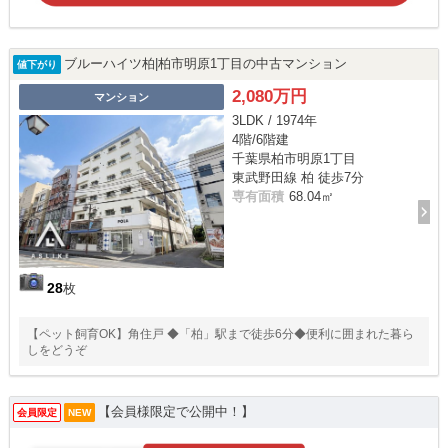
ブルーハイツ柏|柏市明原1丁目の中古マンション
値下がり
2,080万円
マンション
3LDK / 1974年
4階/6階建
千葉県柏市明原1丁目
東武野田線 柏 徒歩7分
専有面積
68.04㎡
28
枚
【ペット飼育OK】角住戸 ◆「柏」駅まで徒歩6分◆便利に囲まれた暮ら
しをどうぞ
【会員様限定で公開中！】
会員限定
NEW