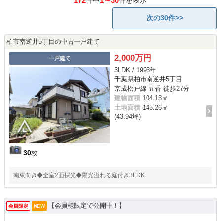
172
1～30
件中
件を表示
次の30件>>
柏市南逆井5丁目の中古一戸建て
2,000万円
一戸建て
3LDK / 1993年
千葉県柏市南逆井5丁目
京成松戸線 五香 徒歩27分
建物面積
104.13㎡
土地面積
145.26㎡
(43.94坪)
30
枚
南東向き◆全室2面採光◆陽光溢れる庭付き3LDK
【会員様限定で公開中！】
会員限定
NEW