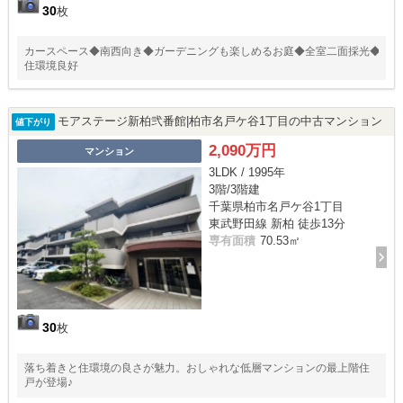
30
枚
カースペース◆南西向き◆ガーデニングも楽しめるお庭◆全室二面採光◆
住環境良好
モアステージ新柏弐番館|柏市名戸ケ谷1丁目の中古マンション
値下がり
2,090万円
マンション
3LDK / 1995年
3階/3階建
千葉県柏市名戸ケ谷1丁目
東武野田線 新柏 徒歩13分
専有面積
70.53㎡
30
枚
落ち着きと住環境の良さが魅力。おしゃれな低層マンションの最上階住
戸が登場♪