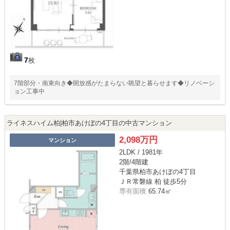
7
枚
7階部分・南東向き◆開放感がたまらない眺望と暮らせます◆リノベーシ
ョン工事中
ライネスハイム柏|柏市あけぼの4丁目の中古マンション
2,098万円
マンション
2LDK / 1981年
2階/4階建
千葉県柏市あけぼの4丁目
ＪＲ常磐線 柏 徒歩5分
専有面積
65.74㎡