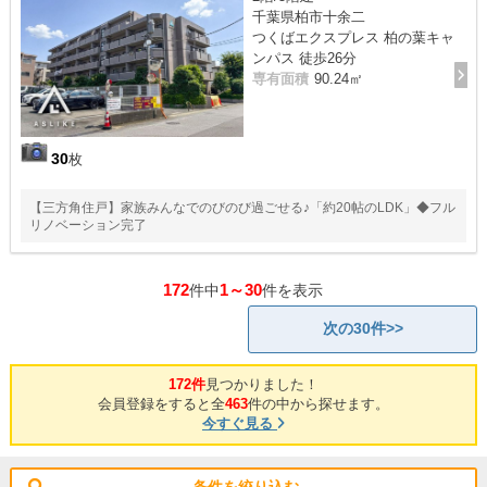
千葉県柏市十余二
つくばエクスプレス 柏の葉キャ
ンパス 徒歩26分
専有面積
90.24㎡
30
枚
【三方角住戸】家族みんなでのびのび過ごせる♪「約20帖のLDK」◆フル
リノベーション完了
172
1～30
件中
件を表示
次の30件>>
172件
見つかりました！
会員登録をすると全
463
件の中から探せます。
今すぐ見る
条件を絞り込む