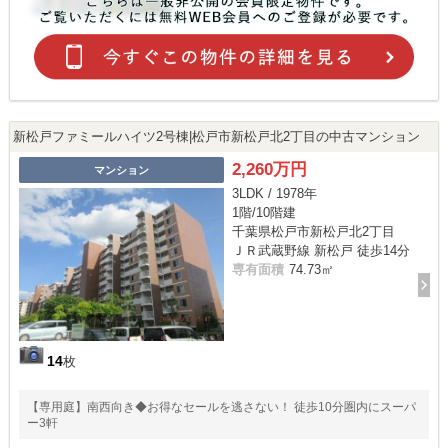
新松戸ファミールハイツ2号棟|松戸市新松戸北2丁目の中古マンション
2,260万円
マンション
3LDK / 1978年
1階/10階建
千葉県松戸市新松戸北2丁目
ＪＲ武蔵野線 新松戸 徒歩14分
専有面積
74.73㎡
14
枚
【専用庭】南西向き◆お得なセールを逃さない！ 徒歩10分圏内にスーパ
ー3軒