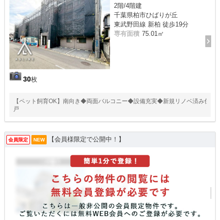
2階/4階建
千葉県柏市ひばりが丘
東武野田線 新柏 徒歩19分
専有面積
75.01㎡
30
枚
【ペット飼育OK】南向き◆両面バルコニー◆設備充実◆新規リノベ済み住
戸
【会員様限定で公開中！】
会員限定
NEW