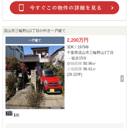
流山市三輪野山1丁目の中古一戸建て
2,200万円
一戸建て
3DK / 1979年
千葉県流山市三輪野山1丁目
- - 徒歩15分
建物面積
80.96㎡
土地面積
96.61㎡
(29.22坪)
1
枚