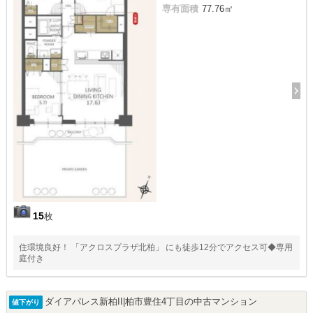
専有面積
77.76㎡
15
枚
住環境良好！ 「アクロスプラザ北柏」 にも徒歩12分でアクセス可◆専用
庭付き
ダイアパレス新柏II|柏市豊住4丁目の中古マンション
値下がり