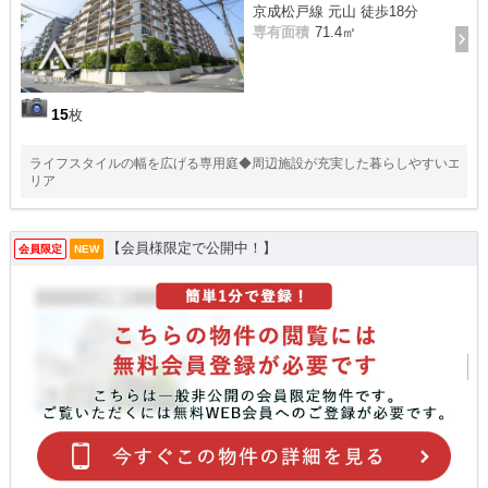
京成松戸線 元山 徒歩18分
専有面積
71.4㎡
15
枚
ライフスタイルの幅を広げる専用庭◆周辺施設が充実した暮らしやすいエ
リア
【会員様限定で公開中！】
会員限定
NEW