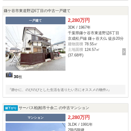
鎌ケ谷市東道野辺6丁目の中古一戸建て
2,280万円
一戸建て
3DK / 1967年
千葉県鎌ケ谷市東道野辺6丁目
京成松戸線 鎌ヶ谷大仏 徒歩20分
建物面積
78.55㎡
土地面積
124.57㎡
(37.68坪)
30
枚
『静かに、のびのびとした生活を送りたい方にオススメの物件♪』
サーパス柏|柏市十余二 の中古マンション
値下がり
2,280万円
マンション
3LDK / 1991年
2階/5階建