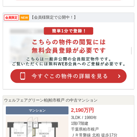
【会員様限定で公開中！】
会員限定
NEW
ウェルフェアグリーン柏|柏市根戸 の中古マンション
2,190万円
マンション
3LDK / 1980年
1階/7階建
千葉県柏市根戸
ＪＲ常磐線 北柏 徒歩17分