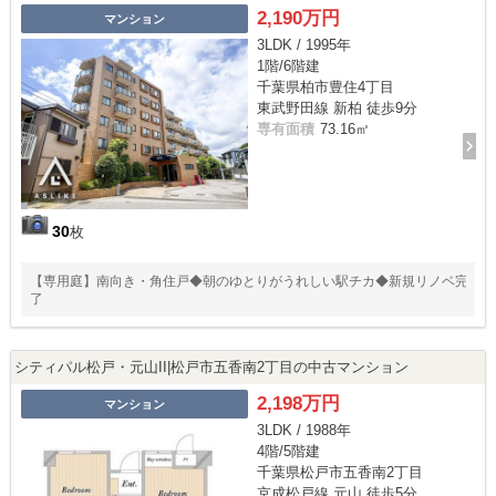
2,190万円
マンション
3LDK / 1995年
1階/6階建
千葉県柏市豊住4丁目
東武野田線 新柏 徒歩9分
専有面積
73.16㎡
30
枚
【専用庭】南向き・角住戸◆朝のゆとりがうれしい駅チカ◆新規リノベ完
了
シティパル松戸・元山II|松戸市五香南2丁目の中古マンション
2,198万円
マンション
3LDK / 1988年
4階/5階建
千葉県松戸市五香南2丁目
京成松戸線 元山 徒歩5分