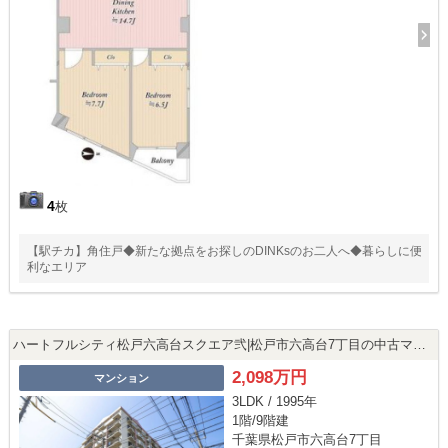
4
枚
【駅チカ】角住戸◆新たな拠点をお探しのDINKsのお二人へ◆暮らしに便
利なエリア
ハートフルシティ松戸六高台スクエア弐|松戸市六高台7丁目の中古マンション
2,098万円
マンション
3LDK / 1995年
1階/9階建
千葉県松戸市六高台7丁目