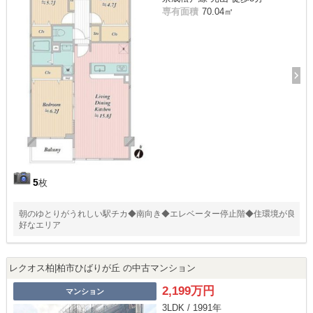
専有面積
70.04㎡
5
枚
朝のゆとりがうれしい駅チカ◆南向き◆エレベーター停止階◆住環境が良
好なエリア
レクオス柏|柏市ひばりが丘 の中古マンション
2,199万円
マンション
3LDK / 1991年