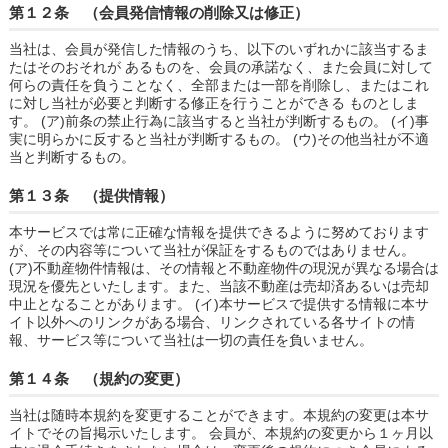
第１２条 （会員発信情報の削除又は修正）
当社は、会員が発信した情報のうち、以下のいずれかに該当するま
たはそのおそれが あるものを、会員の承諾なく、また会員に対して
何らの責任を負うことなく、全部または一部を削除し、またはこれ
に対し当社が必要と判断する修正を行うことができる ものとしま
す。 (ア)前条の禁止行為に該当すると当社が判断するもの。 (イ)事
実に明らかに反すると当社が判断するもの。 (ウ)その他当社が不適
当と判断するもの。
第１３条 （提供情報）
本サービスでは常に正確な情報を提供できるように努めております
が、その内容等について当社が保証をするものではありません。
(ア)不動産物件情報は、その情報と不動産物件の現況が異なる場合は
現況を優先といたします。また、当該不動産は売却済あるいは売却
中止となることがあります。 (イ)本サービスで提供する情報に本サ
イト以外へのリンクがある場合、リンクされている各サイトの情
報、サービス等について当社は一切の責任を負いません。
第１４条 （規約の変更）
当社は随時本規約を変更することができます。本規約の変更は本サ
イトでその旨掲示いたします。 会員が、本規約の変更から１ヶ月以