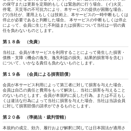
の保守または更新を定期的もしくは緊急的に行う場合。 (イ)火災、
停電、天災等の不可抗力により、本サービスの提供が困難な場合。
(ウ)当社が、運用上もしくは技術上、本サービスの一時中断もしくは
停止が必要であると判断した場合。 本サービスの中断もしくは停止
によって、会員に生じた不利益または損害について当社は一切の責
任を負わないものとします。
第１８条 （免責）
当社は、会員が本サービスを利用することによって発生した損害・
債務・支障（機会の逸失、逸失利益の損失、結果的損害等を含む）
について、いかなる責任も負わないものとします。
第１９条 （会員による損害賠償）
会員が本サービス利用によって第三者に対して損害を与えた場合、
会員は自己の責任と費用をもって解決し、当社に損害を与えること
のないものとします。会員が本規約に反した行為、または不正もし
くは違法な行為によって当社に損害を与えた場合、当社は当該会員
に対して損害賠償の請求ができるものとします。
第２０条 （準拠法・裁判管轄）
本規約の成立、効力、履行および解釈に関しては日本国法が適用さ