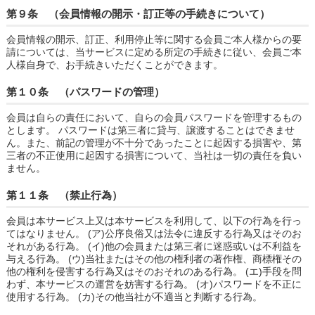
第９条 （会員情報の開示・訂正等の手続きについて）
会員情報の開示、訂正、利用停止等に関する会員ご本人様からの要
請については、当サービスに定める所定の手続きに従い、会員ご本
人様自身で、お手続きいただくことができます。
第１０条 （パスワードの管理）
会員は自らの責任において、自らの会員パスワードを管理するもの
とします。 パスワードは第三者に貸与、譲渡することはできませ
ん。また、前記の管理が不十分であったことに起因する損害や、第
三者の不正使用に起因する損害について、当社は一切の責任を負い
ません。
第１１条 （禁止行為）
会員は本サービス上又は本サービスを利用して、以下の行為を行っ
てはなりません。 (ア)公序良俗又は法令に違反する行為又はそのお
それがある行為。 (イ)他の会員または第三者に迷惑或いは不利益を
与える行為。 (ウ)当社またはその他の権利者の著作権、商標権その
他の権利を侵害する行為又はそのおそれのある行為。 (エ)手段を問
わず、本サービスの運営を妨害する行為。 (オ)パスワードを不正に
使用する行為。 (カ)その他当社が不適当と判断する行為。