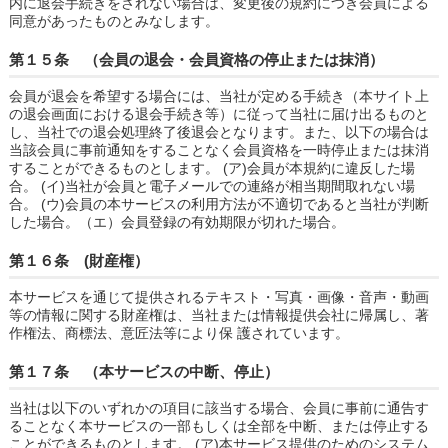
内に退会手続きをされない場合は、変更後の規約につき会員による
同意があったものとみなします。
第１５条 （会員の退会・会員資格の停止または抹消）
会員が退会を希望する場合には、当社が定める手続き（本サイト上
の退会画面における退会手続き等）に従って当社に届け出るものと
し、当社での退会処理終了後退会となります。また、以下の場合は
当該会員に事前通知をすることなく会員資格を一時停止または抹消
することができるものとします。 (ア)会員が本規約に違反した場
合。 (イ)当社が会員と電子メールでの連絡が相当期間取れない場
合。 (ウ)会員の本サービスの利用方法が不適切であると当社が判断
した場合。（エ）会員登録の有効期限が切れた場合。
第１６条 (財産権）
本サービスを通じて提供されるテキスト・写真・画像・音声・動画
等の情報に関する財産権は、当社または情報提供会社に帰属し、著
作権法、商標法、意匠法等により保 護されています。
第１７条 （本サービスの中断、停止）
当社は以下のいずれかの項目に該当する場合、会員に事前に通告す
ることなく本サービスの一部もしくは全部を中断、または停止する
ことができるものとします。 (ア)本サービス提供のためのシステム