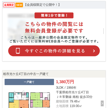
【会員様限定で公開中！】
会員限定
NEW
柏市光ケ丘4丁目の中古一戸建て
1,380万円
一戸建て
3LDK / 1966年
千葉県柏市光ケ丘4丁目
ＪＲ常磐線 南柏 徒歩33分
建物面積
79.48㎡
土地面積
119.00㎡