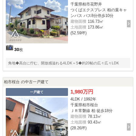
千葉県柏市花野井
つくばエクスプレス 柏の葉キャ
ンパス バス8分停歩10分
建物面積
116.73㎡
土地面積
173.86㎡
(52.59坪)
30
枚
角地◆高台に佇む、開放感溢れる4LDK＋S◆約20帖の広々広々LDK
柏市桜台 の中古一戸建て
1,980万円
一戸建て
4LDK / 1992年
千葉県柏市桜台
ＪＲ常磐線 柏 徒歩18分
建物面積
78.13㎡
土地面積
93.43㎡
(28.26坪)