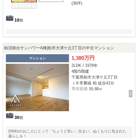
(36坪)
10
枚
柏沼南台サンパワーA棟|柏市大津ケ丘3丁目の中古マンション
1,380万円
マンション
2LDK / 1978年
4階/5階建
千葉県柏市大津ケ丘3丁目
ＪＲ常磐線 柏 徒歩41分
専有面積
55.88㎡
30
枚
DINKsのお二人にとって「ちょうど良い」住まい。ぬくもりに包まれた
暮らしを！