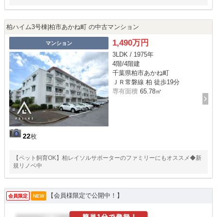
柏ハイム3号棟|柏市あかね町 の中古マンション
1,490万円
マンション
3LDK / 1975年
4階/4階建
千葉県柏市あかね町
ＪＲ常磐線 柏 徒歩19分
専有面積
65.78㎡
22
枚
【ペット飼育OK】柏レイソルサポーターのファミリーにもオススメ◆新
規リノベ中
【会員様限定で公開中！】
会員限定
NEW