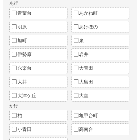
あ行
青葉台
あかね町
明原
あけぼの
旭町
泉
伊勢原
岩井
永楽台
大青田
大井
大島田
大津ケ丘
大室
か行
柏
亀甲台町
小青田
高南台