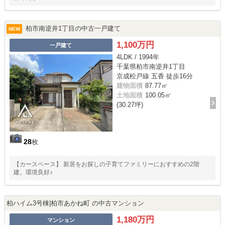
柏市南逆井1丁目の中古一戸建て
NEW
1,100万円
一戸建て
4LDK / 1994年
千葉県柏市南逆井1丁目
京成松戸線 五香 徒歩16分
建物面積
87.77㎡
土地面積
100.05㎡
(30.27坪)
28
枚
【カースペース】 新居をお探しの子育てファミリーにおすすめの2階
建。環境良好♪
柏ハイム3号棟|柏市あかね町 の中古マンション
1,180万円
マンション