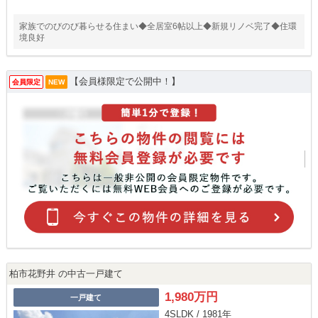
家族でのびのび暮らせる住まい◆全居室6帖以上◆新規リノベ完了◆住環
境良好
【会員様限定で公開中！】
会員限定
NEW
柏市花野井 の中古一戸建て
1,980万円
一戸建て
4SLDK / 1981年