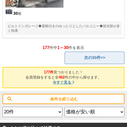
30
枚
ビルトインガレージ◆屋根付きのゆったりとしたバルコニー◆採光部が多
く快適
177
1～30
件中
件を表示
次の30件>>
177件
見つかりました！
会員登録をすると全
462
件の中から探せます。
今すぐ見る
条件を絞り込む