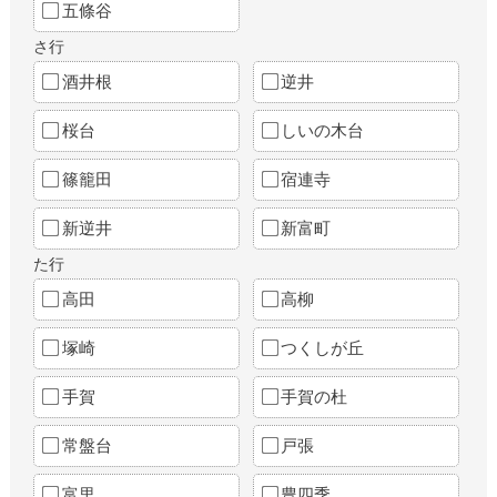
五條谷
さ行
酒井根
逆井
桜台
しいの木台
篠籠田
宿連寺
新逆井
新富町
た行
高田
高柳
塚崎
つくしが丘
手賀
手賀の杜
常盤台
戸張
富里
豊四季