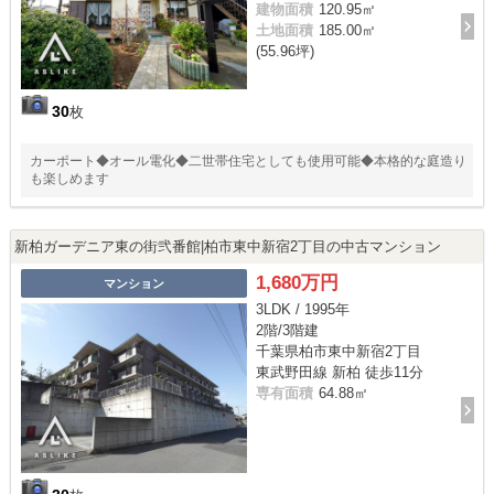
建物面積
120.95㎡
土地面積
185.00㎡
(55.96坪)
30
枚
カーポート◆オール電化◆二世帯住宅としても使用可能◆本格的な庭造り
も楽しめます
新柏ガーデニア東の街弐番館|柏市東中新宿2丁目の中古マンション
1,680万円
マンション
3LDK / 1995年
2階/3階建
千葉県柏市東中新宿2丁目
東武野田線 新柏 徒歩11分
専有面積
64.88㎡