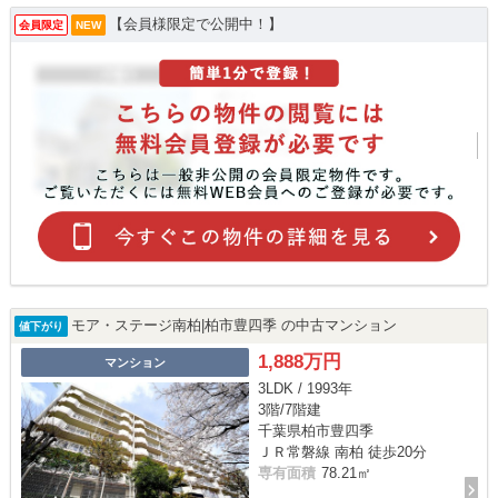
【会員様限定で公開中！】
会員限定
NEW
モア・ステージ南柏|柏市豊四季 の中古マンション
値下がり
1,888万円
マンション
3LDK / 1993年
3階/7階建
千葉県柏市豊四季
ＪＲ常磐線 南柏 徒歩20分
専有面積
78.21㎡