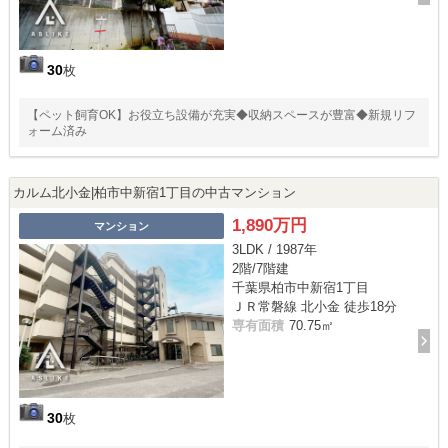
30
枚
【ペット飼育OK】お役立ち設備が充実◆収納スペースが豊富◆新規リフ
ォーム済み
カルム北小金|柏市中新宿1丁目の中古マンション
1,890万円
マンション
3LDK / 1987年
2階/7階建
千葉県柏市中新宿1丁目
ＪＲ常磐線 北小金 徒歩18分
専有面積
70.75㎡
30
枚