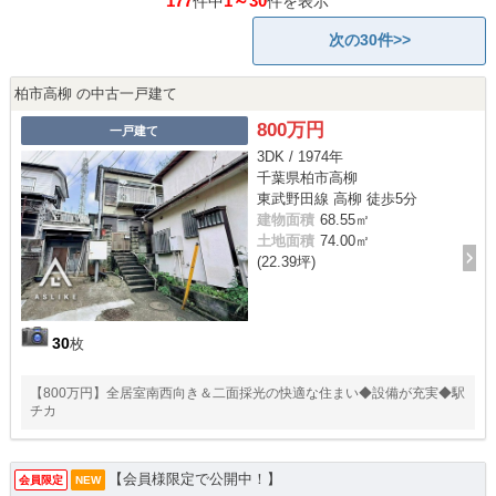
177
1～30
件中
件を表示
次の30件>>
柏市高柳 の中古一戸建て
800万円
一戸建て
3DK / 1974年
千葉県柏市高柳
東武野田線 高柳 徒歩5分
建物面積
68.55㎡
土地面積
74.00㎡
(22.39坪)
30
枚
【800万円】全居室南西向き＆二面採光の快適な住まい◆設備が充実◆駅
チカ
【会員様限定で公開中！】
会員限定
NEW