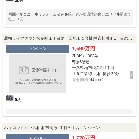
30
枚
両面バルコニー◆リフォーム済み◆緑が豊かな環境の良いエリア◆駅まで
徒歩10分
北柏ライフタウン松葉町１丁目第一団地１１号棟|柏市松葉町1丁目の中古マンション
1,690万円
マンション
3LDK / 1982年
5階/5階建
千葉県柏市松葉町1丁目
ＪＲ常磐線 北柏 徒歩27分
専有面積
90.57㎡
0
枚
パイロットハウス柏|柏市明原2丁目の中古マンション
1,720万円
マンション