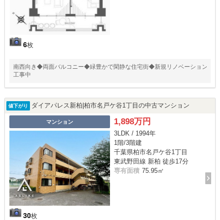
6
枚
南西向き◆両面バルコニー◆緑豊かで閑静な住宅街◆新規リノベーション
工事中
ダイアパレス新柏|柏市名戸ケ谷1丁目の中古マンション
値下がり
1,898万円
マンション
3LDK / 1994年
1階/3階建
千葉県柏市名戸ケ谷1丁目
東武野田線 新柏 徒歩17分
専有面積
75.95㎡
30
枚