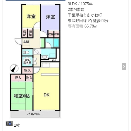
3LDK / 1975年
2階/4階建
千葉県柏市あかね町
東武野田線 柏 徒歩23分
専有面積
65.78㎡
1
枚