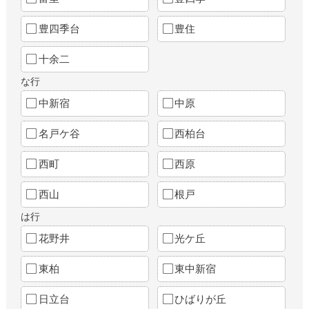
豊四季台
豊住
十余二
な行
中新宿
中原
名戸ケ谷
西柏台
西町
西原
西山
根戸
は行
花野井
光ケ丘
東柏
東中新宿
日立台
ひばりが丘