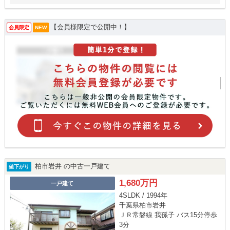
【会員様限定で公開中！】
会員限定
NEW
柏市岩井 の中古一戸建て
値下がり
1,680万円
一戸建て
4SLDK / 1994年
千葉県柏市岩井
ＪＲ常磐線 我孫子 バス15分停歩
3分