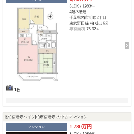
3LDK / 1983年
4階/5階建
千葉県柏市明原2丁目
東武野田線 柏 徒歩6分
専有面積
76.32㎡
1
枚
北柏宿連寺ハイツ|柏市宿連寺 の中古マンション
1,780万円
マンション
3LDK / 1984年