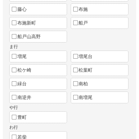
藤心
布施
布施新町
船戸
船戸山高野
ま行
増尾
増尾台
松ケ崎
松葉町
緑台
南柏
南逆井
南増尾
や行
豊町
わ行
若柴