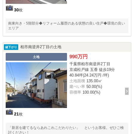
30
枚
南東向き・5階部分◆リフォーム履歴のある状態の良い住戸◆環境の良い
エリア
柏市南逆井2丁目の土地
値下がり
990万円
土地
千葉県柏市南逆井2丁目
京成松戸線 五香 徒歩19分
40.84坪(24.24万円 /坪)
土地面積
135.00㎡
建ぺい率
50.00(%)
容積率
100.00(%)
21
枚
「新居を建てるならあれこれこだわりたい」 というお客様。ぜひご検
討ください！