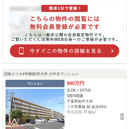
沼南エリカ4号棟|柏市大井 の中古マンション
990万円
マンション
2LDK / 1975年
5階/6階建
千葉県柏市大井
ＪＲ常磐線 柏 徒歩44分
専有面積
77.62㎡