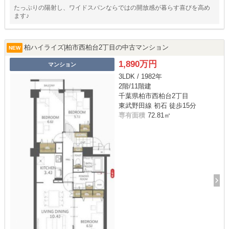
たっぷりの陽射し、ワイドスパンならではの開放感が暮らす喜びを高め
ます♪
柏ハイライズ|柏市西柏台2丁目の中古マンション
NEW
1,890万円
マンション
3LDK / 1982年
2階/11階建
千葉県柏市西柏台2丁目
東武野田線 初石 徒歩15分
専有面積
72.81㎡