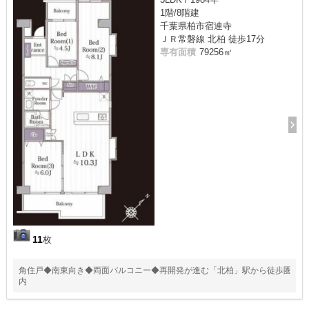
1階/8階建
千葉県柏市宿連寺
ＪＲ常磐線 北柏 徒歩17分
専有面積
79256㎡
11
枚
角住戸◆南東向き◆両面バルコニー◆再開発が進む「北柏」駅から徒歩圏
内