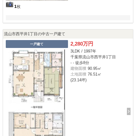
1
枚
流山市西平井1丁目の中古一戸建て
2,280万円
一戸建て
3LDK / 1997年
千葉県流山市西平井1丁目
- - 徒歩8分
建物面積
90.95㎡
土地面積
76.51㎡
(23.14坪)