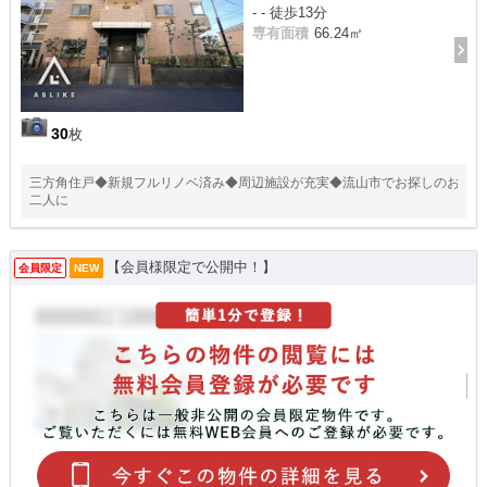
- - 徒歩13分
専有面積
66.24㎡
30
枚
三方角住戸◆新規フルリノベ済み◆周辺施設が充実◆流山市でお探しのお
二人に
【会員様限定で公開中！】
会員限定
NEW