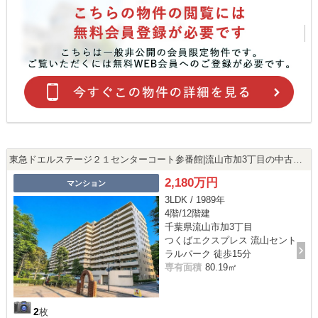
東急ドエルステージ２１センターコート参番館|流山市加3丁目の中古マンション
2,180万円
マンション
3LDK / 1989年
4階/12階建
千葉県流山市加3丁目
つくばエクスプレス 流山セント
ラルパーク 徒歩15分
専有面積
80.19㎡
2
枚