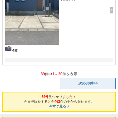
4
枚
39
1～30
件中
件を表示
次の30件>>
39件
見つかりました！
会員登録をすると全
462
件の中から探せます。
今すぐ見る