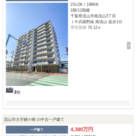
2SLDK / 1986年
1階/11階建
千葉県流山市南流山3丁目
ＪＲ武蔵野線 南流山 徒歩1分
専有面積
70.12㎡
2
枚
流山市大字鰭ケ崎 の中古一戸建て
4,380万円
一戸建て