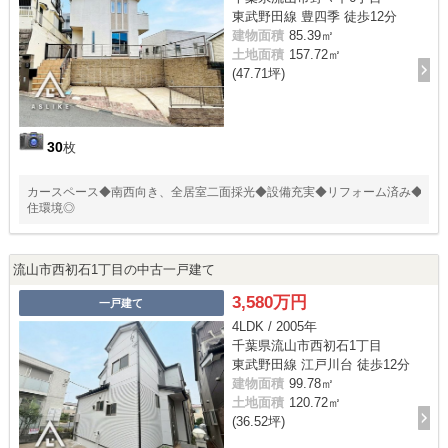
東武野田線 豊四季 徒歩12分
建物面積
85.39㎡
土地面積
157.72㎡
(47.71坪)
30
枚
カースペース◆南西向き、全居室二面採光◆設備充実◆リフォーム済み◆
住環境◎
流山市西初石1丁目の中古一戸建て
3,580万円
一戸建て
4LDK / 2005年
千葉県流山市西初石1丁目
東武野田線 江戸川台 徒歩12分
建物面積
99.78㎡
土地面積
120.72㎡
(36.52坪)