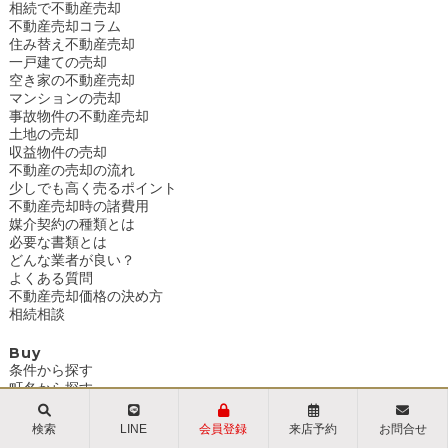
相続で不動産売却
不動産売却コラム
住み替え不動産売却
一戸建ての売却
空き家の不動産売却
マンションの売却
事故物件の不動産売却
土地の売却
収益物件の売却
不動産の売却の流れ
少しでも高く売るポイント
不動産売却時の諸費用
媒介契約の種類とは
必要な書類とは
どんな業者が良い？
よくある質問
不動産売却価格の決め方
相続相談
Buy
条件から探す
町名から探す
学区から探す
現地販売会情報
検索
LINE
会員登録
来店予約
お問合せ
条件から探す