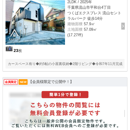
2LDK / 2025年
千葉県流山市平和台4丁目
つくばエクスプレス 流山セント
ラルパーク 徒歩14分
建物面積
57.9㎡
土地面積
57.09㎡
(17.27坪)
23
枚
カースペース有り◆約5帖の小屋裏収納◆2階リビング◆令和7年11月完成
【会員様限定で公開中！】
会員限定
NEW