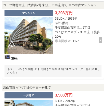
コープ野村南流山弐番街2号棟|流山市南流山8丁目の中古マンション
3,298万円
マンション
3SLDK / 1983年
6階/9階建
千葉県流山市南流山8丁目
つくばエクスプレス 南流山 徒歩
10分
専有面積
81.11㎡
30
枚
【ペット2匹まで飼育OK】南向きで陽当り良好◆エレベーター停止階◆リ
ノベ完了
流山市野々下6丁目の中古一戸建て
3,580万円
一戸建て
3LDK / 2012年
千葉県流山市野々下6丁目