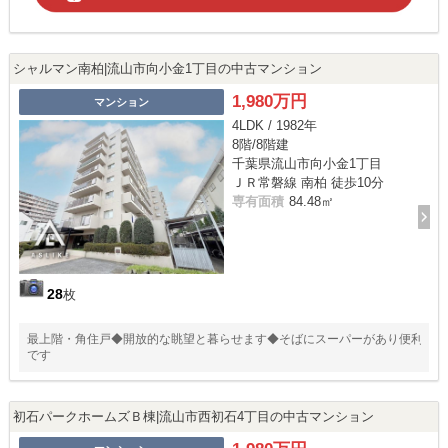
シャルマン南柏|流山市向小金1丁目の中古マンション
1,980万円
マンション
4LDK / 1982年
8階/8階建
千葉県流山市向小金1丁目
ＪＲ常磐線 南柏 徒歩10分
専有面積
84.48㎡
28
枚
最上階・角住戸◆開放的な眺望と暮らせます◆そばにスーパーがあり便利
です
初石パークホームズＢ棟|流山市西初石4丁目の中古マンション