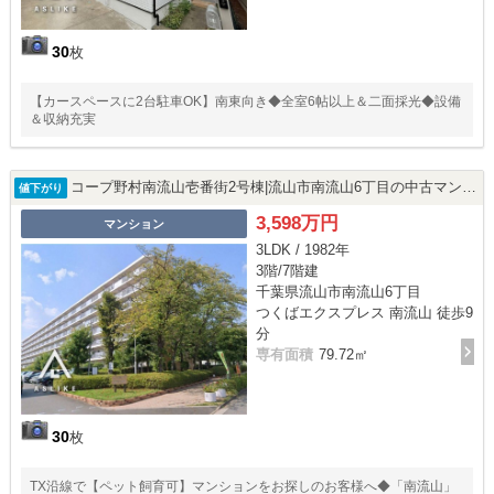
30
枚
【カースペースに2台駐車OK】南東向き◆全室6帖以上＆二面採光◆設備
＆収納充実
コープ野村南流山壱番街2号棟|流山市南流山6丁目の中古マンション
値下がり
3,598万円
マンション
3LDK / 1982年
3階/7階建
千葉県流山市南流山6丁目
つくばエクスプレス 南流山 徒歩9
分
専有面積
79.72㎡
30
枚
TX沿線で【ペット飼育可】マンションをお探しのお客様へ◆「南流山」