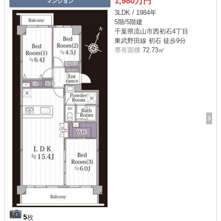
1,980万円
マンション
3LDK / 1984年
5階/5階建
千葉県流山市西初石4丁目
東武野田線 初石 徒歩9分
専有面積
72.73㎡
5
枚