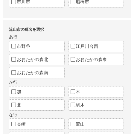
市川市
船橋市
流山市の町名を選択
あ行
市野谷
江戸川台西
おおたかの森北
おおたかの森東
おおたかの森南
か行
加
木
北
駒木
な行
長崎
流山