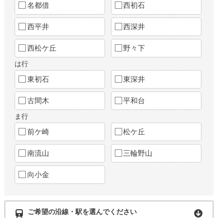
名都借
西初石
西平井
西深井
西松ケ丘
野々下
は行
東初石
東深井
古間木
平和台
ま行
前ケ崎
松ケ丘
南流山
三輪野山
向小金
ご希望の沿線・駅を選んでください