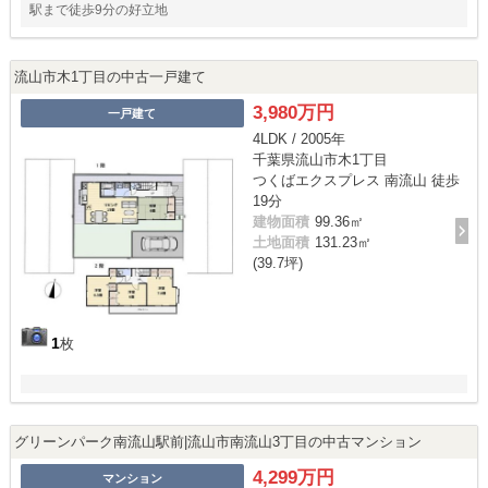
駅まで徒歩9分の好立地
流山市木1丁目の中古一戸建て
3,980万円
一戸建て
4LDK / 2005年
千葉県流山市木1丁目
つくばエクスプレス 南流山 徒歩
19分
建物面積
99.36㎡
土地面積
131.23㎡
(39.7坪)
1
枚
グリーンパーク南流山駅前|流山市南流山3丁目の中古マンション
4,299万円
マンション