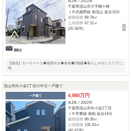
4LDK / 2021年
千葉県流山市大字鰭ケ崎
ＪＲ武蔵野線 南流山 徒歩15分
建物面積
99.78㎡
土地面積
67.31㎡
(20.36坪)
30
枚
【築浅】カースペース◆南西向き◆角地◆3階建◆暮らしやすいエリアに立
地
流山市向小金2丁目の中古一戸建て
4,980万円
一戸建て
4LDK / 2022年
千葉県流山市向小金2丁目
ＪＲ常磐線 南柏 徒歩14分
建物面積
99.36㎡
土地面積
135.43㎡
(40.97坪)