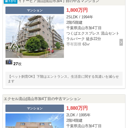
イトーピア流山|流山市加4丁目の中古マンション
値下がり
1,800万円
マンション
2SLDK / 1994年
2階/5階建
千葉県流山市加4丁目
つくばエクスプレス 流山セント
ラルパーク 徒歩22分
専有面積
63㎡
27
枚
【ペット飼育OK】下階はエントランス。生活音に関する気遣いを減らせ
ます
エクセル流山|流山市加4丁目の中古マンション
1,880万円
マンション
2LDK / 1995年
2階/4階建
千葉県流山市加4丁目