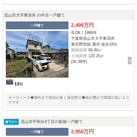
流山市大字東深井 の中古一戸建て
2,499万円
一戸建て
4LDK / 1996年
千葉県流山市大字東深井
東武野田線 運河 徒歩18分
建物面積
86.94㎡
土地面積
120.25㎡
(36.38坪)
13
枚
カースペース◆南向きで採光が多く居住性◎◆緑が豊かで環境の良いエリ
アです
流山市平和台4丁目の新築一戸建て
値下がり
2,950万円
一戸建て