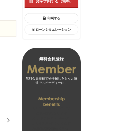
見学予約する（無料）
印刷する
ローンシミュレーション
無料会員登録
無料会員登録で物件探しをもっと快
適でスピーディーに。
01
未公開物件がすべて
閲覧可能になります
02
会員専用マイページで
より探しやすくなります
03
お客様の希望に合った
無料会員登録はこちら