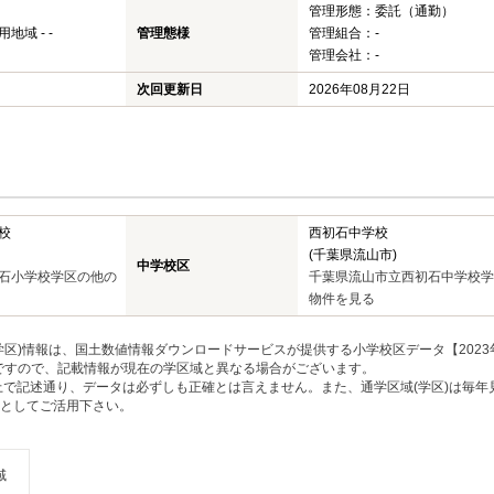
管理形態：委託（通勤）
域 - -
管理態様
管理組合：-
管理会社：-
次回更新日
2026年08月22日
校
西初石中学校
(千葉県流山市)
中学校区
石小学校学区の他の
千葉県流山市立西初石中学校学
物件を見る
区)情報は、国土数値情報ダウンロードサービスが提供する小学校区データ【2023
のですので、記載情報が現在の学区域と異なる場合がございます。
上で記述通り、データは必ずしも正確とは言えません。また、通学区域(学区)は毎年
としてご活用下さい。
域