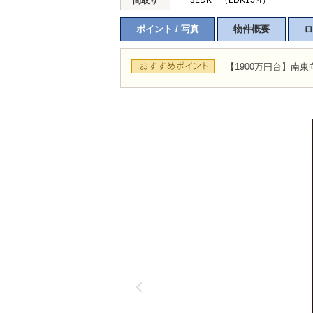
3LDK （LDK15.4）
間取り
ポイント / 写真
物件概要
ロ
【1900万円台】南