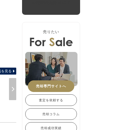
新着物件をお届けします
ログインはこちら
売りたい
キッチン カウンター越しに会話が
真を見る
売却専門サイトへ
査定を依頼する
売却コラム
売却成功実績