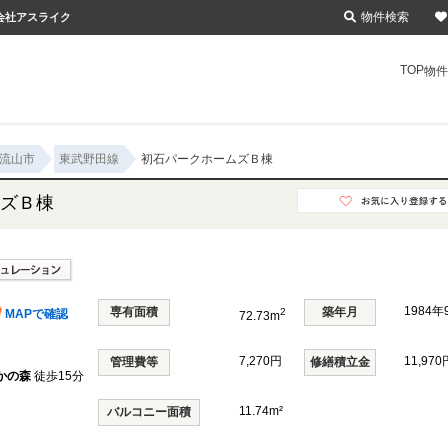
物件検索
会社アスライク
TOP
物件
流山市
東武野田線
初石パークホームズＢ棟
ズＢ棟
1984
専有面積
築年月
2
MAPで確認
72.73m
7,270円
11,970
管理費等
修繕積立金
かの森
徒歩15分
11.74m²
バルコニー面積