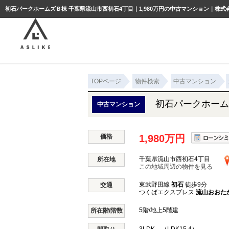
ようこそゲスト様
初石パークホームズＢ棟 千葉県流山市西初石4丁目｜1,980万円の中古マンション｜株式
TOPページ
物件検索
中古マンション
初石パークホーム
中古マンション
価格
1,980万円
千葉県流山市西初石4丁目
所在地
この地域周辺の物件を見る
東武野田線
初石
徒歩9分
交通
つくばエクスプレス
流山おおた
5階/地上5階建
所在階/階数