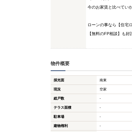
今のお家賃と比べてい
ローンの事なら【住宅ロ
【無料のFP相談】も好
物件概要
採光面
南東
現況
空家
総戸数
-
テラス面積
-
駐車場
-
建物権利
-