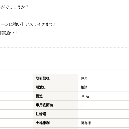
かがでしょうか？
ーンに強い】アスライクまで♪
評実施中！
取引態様
仲介
引渡し
相談
構造
RC造
専用庭面積
-
駐輪場
-
土地権利
所有権