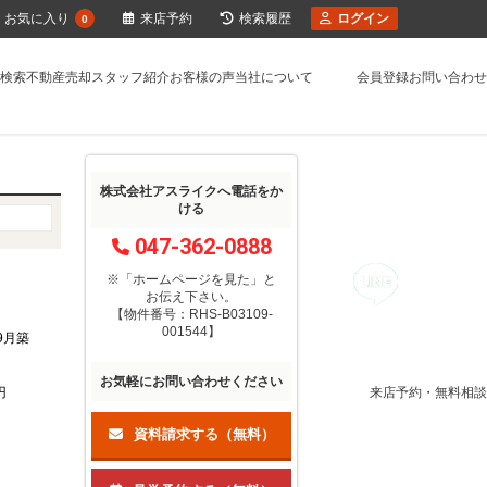
お気に入り
来店予約
検索履歴
ログイン
0
検索
不動産売却
スタッフ紹介
お客様の声
当社について
会員登録
お問い合わせ
株式会社アスライクへ電話をか
ける
047-362-0888
※「ホームページを見た」
と
お伝え下さい。
【物件番号：RHS-B03109-
001544】
年9月築
お気軽にお問い合わせください
来店予約・無料相談
円
資料請求する（無料）