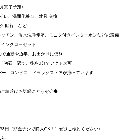
0月完了予定♪
イレ、洗面化粧台、建具 交換
グ 貼替 など
キッチン、温水洗浄便座、モニタ付きインターホンなどの設備
クインクローゼット
ので通勤や通学、お出かけに便利
「初石」駅で、徒歩9分でアクセス可
パー、コンビニ、ドラッグストアが揃っています
のご請求はお気軽にどうぞ◇◆
633円（頭金ナシで購入OK！）ぜひご検討ください♪
35年）