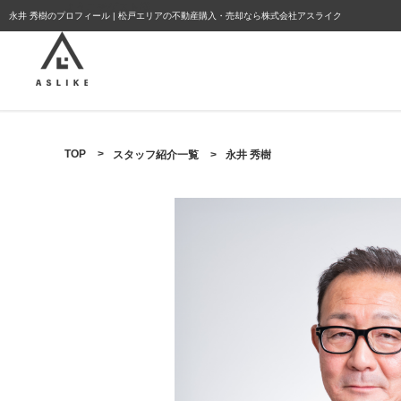
ようこそゲスト様
永井 秀樹のプロフィール | 松戸エリアの不動産購入・売却なら株式会社アスライク
TOP
>
スタッフ紹介一覧
>
永井 秀樹