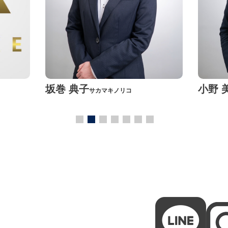
坂巻 典子
小野 
サカマキノリコ