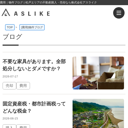
費用｜物件ブログ | 松戸エリアの不動産購入・売却なら株式会社アスライク
TOP
>
[費用]物件ブログ
ブログ
不要な家具があります。全部
処分しないとダメですか？
2026-07-17
売却
費用
固定資産税・都市計画税って
どんな税金？
2026-06-15
購入
費用