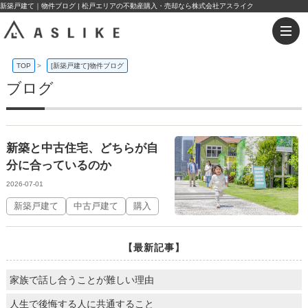
新築戸建て｜物件ブログ | 松戸エリアの不動産購入・売却なら株式会社アスライク
TOP
>
[新築戸建て]物件ブログ
ブログ
新築と中古住宅、どちらが自
分に合っているのか
2026-07-01
新築戸建て
中古戸建て
購入
【最新記事】
家族で話し合うことが難しい理由
人生で後悔する人に共通すること