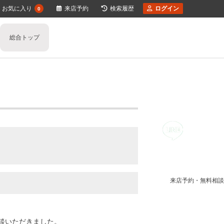
お気に入り
来店予約
検索履歴
ログイン
0
総合トップ
任意売却のご相談
不動産の売却の流れ
一戸建ての売却
住み替え不動産売却
少しでも高く売るポイント
マンションの売却
不動産買取り
不動産売却時の諸費用
土地の売却
空き家の不動産売却
収益物件の売却
媒介契
離婚
不動産売却価格の決め方
相続相談
来店予約・無料相談
談いただきました。