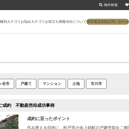
物件検索
種別カテゴリ
お悩みカテゴリ
お役立ち情報
当社について
売却査定依頼
お問い合わせ
ヶ谷市
戸建て
マンション
土地
市川市
ご成約 不動産売却成功事例
成約に至ったポイント
住み替えを目的に、松戸市小金上総町の戸建売却をご相