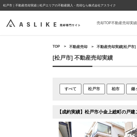
ようこそゲスト様
松戸市｜不動産売却実績 | 松戸エリアの不動産購入・売却なら株式会社アスライク
売却TOP
不動産売却実績
TOP
>
不動産売却
>
不動産売却実績[松戸市]
[松戸市] 不動産売却実績
すべて
松戸市
柏市
鎌
【成約実績】松戸市小金上総町の戸建