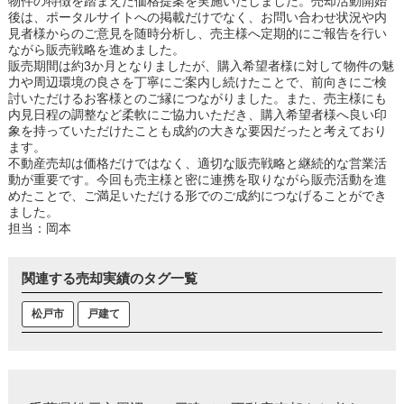
物件の特徴を踏まえた価格提案を実施いたしました。売却活動開始
後は、ポータルサイトへの掲載だけでなく、お問い合わせ状況や内
見者様からのご意見を随時分析し、売主様へ定期的にご報告を行い
ながら販売戦略を進めました。
販売期間は約3か月となりましたが、購入希望者様に対して物件の魅
力や周辺環境の良さを丁寧にご案内し続けたことで、前向きにご検
討いただけるお客様とのご縁につながりました。また、売主様にも
内見日程の調整など柔軟にご協力いただき、購入希望者様へ良い印
象を持っていただけたことも成約の大きな要因だったと考えており
ます。
不動産売却は価格だけではなく、適切な販売戦略と継続的な営業活
動が重要です。今回も売主様と密に連携を取りながら販売活動を進
めたことで、ご満足いただける形でのご成約につなげることができ
ました。
担当：岡本
関連する売却実績のタグ一覧
松戸市
戸建て