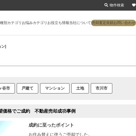
物件検索
種別カテゴリ
お悩みカテゴリ
お役立ち情報
当社について
売却査定依頼
お問い合わせ
ン]
ヶ谷市
戸建て
マンション
土地
市川市
望価格でご成約 不動産売却成功事例
成約に至ったポイント
お住み替えに伴うご売却でした。