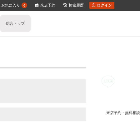
お気に入り
来店予約
検索履歴
ログイン
0
総合トップ
任意売却のご相談
不動産の売却の流れ
一戸建ての売却
住み替え不動産売却
少しでも高く売るポイント
マンションの売却
不動産買取り
不動産売却時の諸費用
土地の売却
空き家の不動産売却
収益物件の売却
媒介契
離婚
不動産売却価格の決め方
相続相談
来店予約・無料相談