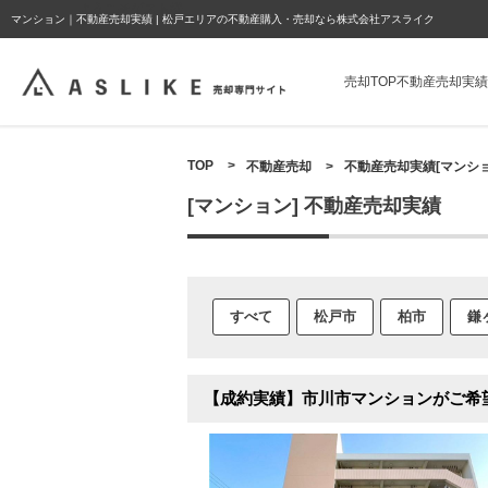
ようこそゲスト様
マンション｜不動産売却実績 | 松戸エリアの不動産購入・売却なら株式会社アスライク
売却TOP
不動産売却実績
TOP
>
不動産売却
>
不動産売却実績[マンショ
[マンション] 不動産売却実績
すべて
松戸市
柏市
鎌
【成約実績】市川市マンションがご希