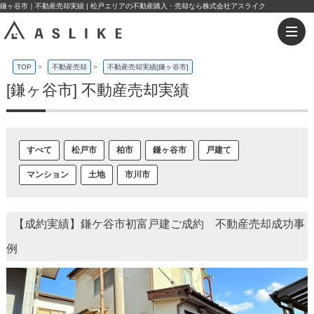
鎌ヶ谷市｜不動産売却実績 | 松戸エリアの不動産購入・売却なら株式会社アスライク
TOP
>
不動産売却
>
不動産売却実績[鎌ヶ谷市]
[鎌ヶ谷市] 不動産売却実績
すべて
松戸市
柏市
鎌ヶ谷市
戸建て
マンション
土地
市川市
【成約実績】鎌ケ谷市初富戸建ご成約 不動産売却成功事
例