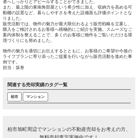
者へしっかりとアピールすることができました。
また、最上階の東南角部屋という希少性に加え、収納力を高める可
動棚の設置など、暮らしやすさを考えた設備面も評価ポイントとな
りました。
販売活動では、物件の魅力が最大限伝わるよう販売戦略を立案し、
購入をご検討されるお客様へ積極的にご紹介を実施。スムーズなご
案内体制を整えることで、多くのお客様に物件をご覧いただける環
境づくりにも努めました。
物件の魅力を適切にお伝えするとともに、お客様のご希望や今後の
ライフプランに寄り添ったご提案を行いながら販売活動を進めた事
例です。
担当：坂巻
関連する売却実績のタグ一覧
柏市
マンション
柏市旭町周辺でマンションの不動産売却をお考えの方、
無料売却査定実施中です！