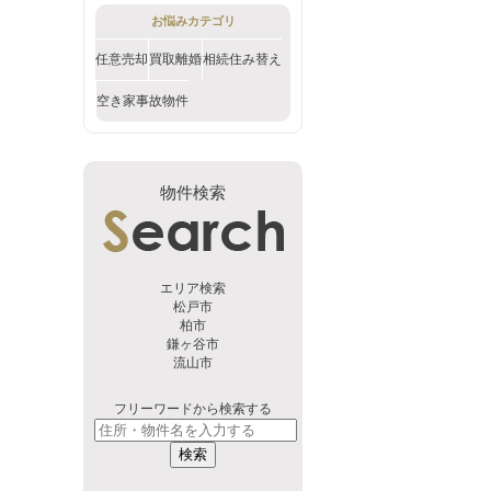
お悩みカテゴリ
任意売却
買取
離婚
相続
住み替え
空き家
事故物件
物件検索
エリア検索
松戸市
柏市
鎌ヶ谷市
流山市
フリーワードから検索する
検索