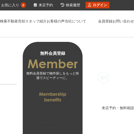
お気に入り
来店予約
検索履歴
ログイン
0
検索
不動産売却
スタッフ紹介
お客様の声
当社について
会員登録
お問い合わせ
無料会員登録
無料会員登録で物件探しをもっと快
適でスピーディーに。
01
未公開物件がすべて
来店予約・無料相談
閲覧可能になります
02
会員専用マイページで
より探しやすくなります
03
お客様の希望に合った
無料会員登録はこちら
新着物件をお届けします
ログインはこちら