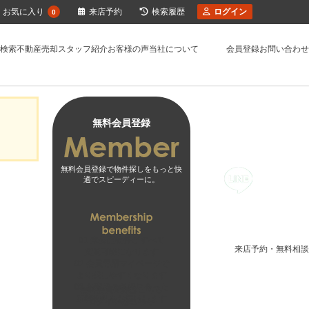
お気に入り
来店予約
検索履歴
ログイン
0
検索
不動産売却
スタッフ紹介
お客様の声
当社について
会員登録
お問い合わせ
無料会員登録
無料会員登録で物件探しをもっと快
適でスピーディーに。
01
未公開物件がすべて
来店予約・無料相談
閲覧可能になります
02
会員専用マイページで
より探しやすくなります
03
お客様の希望に合った
無料会員登録はこちら
新着物件をお届けします
ログインはこちら