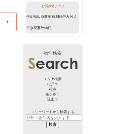
お悩みカテゴリ
任意売却
買取
離婚
相続
住み替え
空き家
事故物件
物件検索
エリア検索
松戸市
柏市
鎌ヶ谷市
流山市
フリーワードから検索する
検索