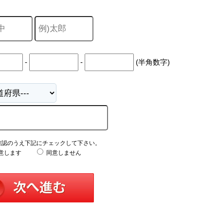
-
-
(半角数字)
確認のうえ下記にチェックして下さい。
意します
同意しません