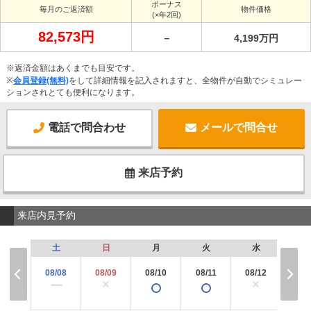
ボーナス
毎月のご返済額
物件価格
(×年2回)
82,573円
－
4,199万円
※返済金額はあくまでも目安です。
※
会員登録(無料)
をして詳細情報を記入されますと、全物件が自動でシミュレー
ションされとても便利になります。
電話で問合わせ
メールで問合せ
来店予約
来店内見予約
土
日
月
火
水
木
08/08
08/09
08/10
08/11
08/12
08/
×
×
×
ー