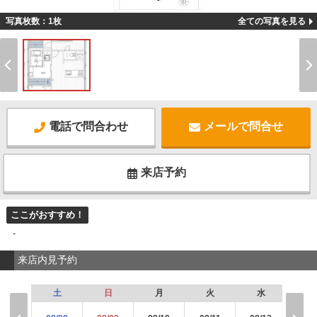
-
写真枚数：1枚
全ての写真を見る
電話で問合わせ
メールで問合せ
来店予約
ここがおすすめ！
-
来店内見予約
土
日
月
火
水
木