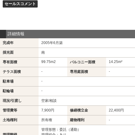
セールスコメント
詳細情報
完成年
2005年6月築
採光面
南
99.75m
2
14.25m²
専有面積
バルコニー面積
-
-
テラス面積
専用庭面積
-
駐車場
-
駐輪場
現況/引渡し
空家/相談
管理費等
7,900円
修繕積立金
22,400円
土地権利
所有権
建物権利
-
管理形態：委託（通勤）
管理態様
管理組合：あり