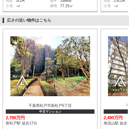
3LDK
2SLDK
間取
築年
1998年
間取
土地
-㎡
建物
77.25㎡
土地
-㎡
広さの近い物件はこちら
千葉県松戸市新松戸6丁目
中古マンション
2,790万円
2,490万円
新松戸駅 徒歩17分
南流山駅 徒歩1