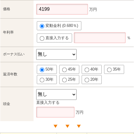
価格
万円
変動金利 (0.680％)
年利率
直接入力する
％
ボーナス払い
50年
45年
40年
35年
返済年数
30年
25年
20年
直接入力する
頭金
万円