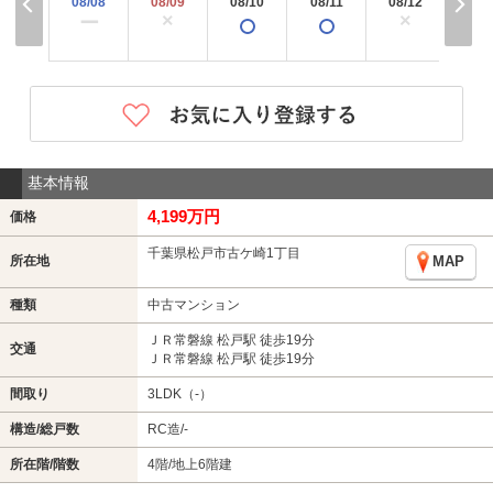
08/08
08/09
08/10
08/11
08/12
08/
×
×
×
ー
基本情報
4,199万円
価格
千葉県松戸市古ケ崎1丁目
所在地
MAP
種類
中古マンション
ＪＲ常磐線 松戸駅 徒歩19分
交通
ＪＲ常磐線 松戸駅 徒歩19分
間取り
3LDK（-）
構造/総戸数
RC造/-
所在階/階数
4階/地上6階建