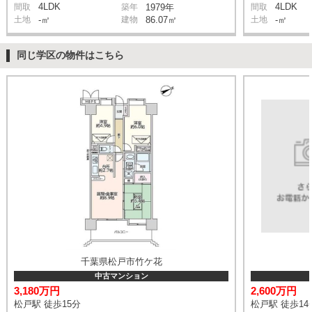
4LDK
4LDK
間取
築年
1979年
間取
土地
-㎡
建物
86.07㎡
土地
-㎡
同じ学区の物件はこちら
千葉県松戸市竹ケ花
中古マンション
3,180万円
2,600万円
松戸駅 徒歩15分
松戸駅 徒歩14