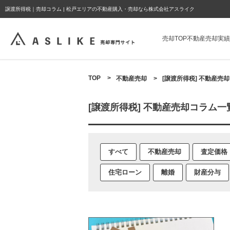
ようこそゲスト様
譲渡所得税｜売却コラム | 松戸エリアの不動産購入・売却なら株式会社アスライク
売却TOP
不動産売却実績
TOP
>
不動産売却
>
[譲渡所得税] 不動産売
[譲渡所得税] 不動産売却コラム一
すべて
不動産売却
査定価格
住宅ローン
離婚
財産分与