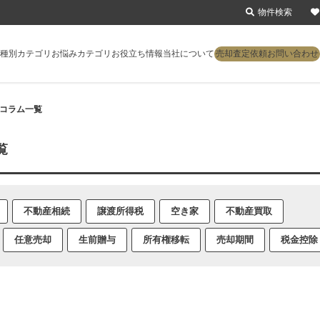
物件検索
種別カテゴリ
お悩みカテゴリ
お役立ち情報
当社について
売却査定依頼
お問い合わせ
却コラム一覧
覧
不動産相続
譲渡所得税
空き家
不動産買取
任意売却
生前贈与
所有権移転
売却期間
税金控除