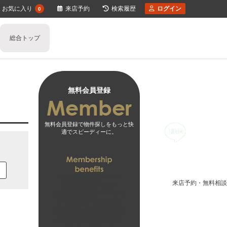
お気に入り
来店予約
検索履歴
ログイン
0
総合トップ
任意売却のご相談
不動産の売却の流れ
一戸建ての売却
住み替え不動産売却
少しでも高く売るポイント
マンションの売却
不動産買取り
不動産売却時の諸費用
土地の売却
空き家の不動産売却
収益物件の売却
媒介契
離婚
不動産売却価格の決め方
相続相談
無料会員登録
無料会員登録で物件探しをもっと快
適でスピーディーに。
01
未公開物件がすべて
来店予約・無料相談
閲覧可能になります
02
会員専用マイページで
より探しやすくなります
03
お客様の希望に合った
無料会員登録はこちら
新着物件をお届けします
ログインはこちら