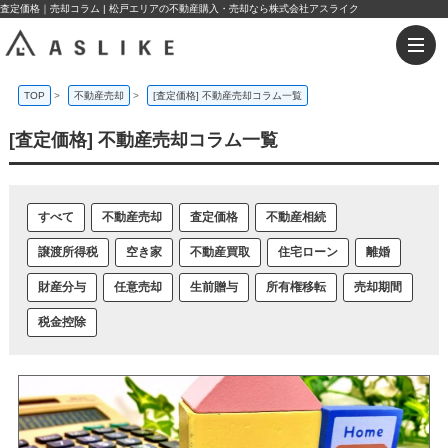
査定価格｜売却コラム | 松戸エリアの不動産購入・売却なら株式会社アスライク
TOP
>
不動産売却
>
[査定価格] 不動産売却コラム一覧
[査定価格] 不動産売却コラム一覧
すべて
不動産売却
査定価格
不動産相続
譲渡所得税
空き家
不動産買取
住宅ローン
離婚
財産分与
任意売却
生前贈与
所有権移転
売却期間
税金控除