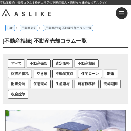
不動産相続｜売却コラム | 松戸エリアの不動産購入・売却なら株式会社アスライク
TOP
>
不動産売却
>
[不動産相続] 不動産売却コラム一覧
[不動産相続] 不動産売却コラム一覧
すべて
不動産売却
査定価格
不動産相続
譲渡所得税
空き家
不動産買取
住宅ローン
離婚
財産分与
任意売却
生前贈与
所有権移転
売却期間
税金控除