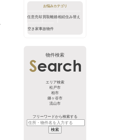
お悩みカテゴリ
任意売却
買取
離婚
相続
住み替え
。
空き家
事故物件
物件検索
エリア検索
松戸市
柏市
鎌ヶ谷市
流山市
フリーワードから検索する
検索