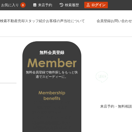
お気に入り
来店予約
検索履歴
ログイン
0
検索
不動産売却
スタッフ紹介
お客様の声
当社について
会員登録
お問い合わせ
無料会員登録
無料会員登録で物件探しをもっと快
適でスピーディーに。
01
未公開物件がすべて
来店予約・無料相談
閲覧可能になります
02
会員専用マイページで
より探しやすくなります
03
お客様の希望に合った
無料会員登録はこちら
新着物件をお届けします
ログインはこちら