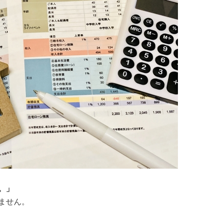
。」
ません。