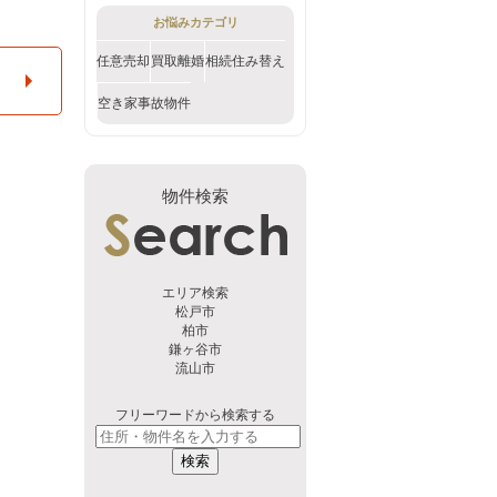
お悩みカテゴリ
任意売却
買取
離婚
相続
住み替え
空き家
事故物件
物件検索
エリア検索
松戸市
柏市
鎌ヶ谷市
流山市
フリーワードから検索する
検索