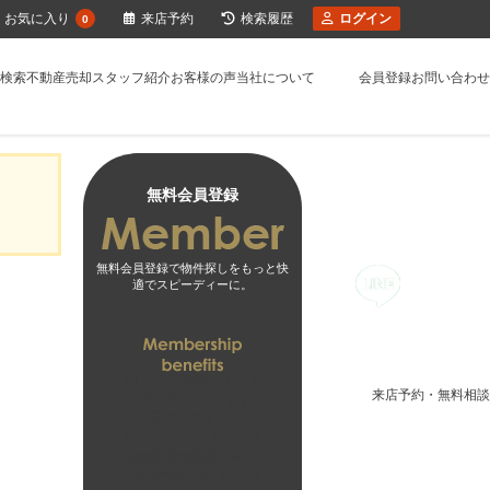
お気に入り
来店予約
検索履歴
ログイン
0
検索
不動産売却
スタッフ紹介
お客様の声
当社について
会員登録
お問い合わせ
無料会員登録
無料会員登録で物件探しをもっと快
適でスピーディーに。
01
未公開物件がすべて
来店予約・無料相談
閲覧可能になります
02
会員専用マイページで
より探しやすくなります
03
お客様の希望に合った
無料会員登録はこちら
新着物件をお届けします
ログインはこちら