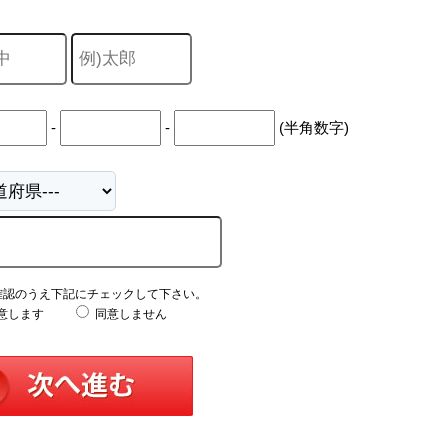
-
-
(半角数字)
確認のうえ下記にチェックして下さい。
意します
同意しません