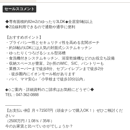
セールスコメント
◆専有面積約82m2のゆったり3LDK◆全居室6帖以上
◆2沿線利用できるので通勤や通学に便利
【おすすめポイント】
・プライバシー性とセキュリティ性を高める玄関ポーチ
・約16帖のLDKには人気の対面式システムキッチン
・ゆったりくつろげるシェル型浴槽
・食洗機付きシステムキッチン、浴室乾燥機などのお役立ち設備
・収納スペースが豊富。2か所のWIC、SIC、パントリーも
・業務スーパーまで徒歩8分、セブンイレブンまで徒歩2分
- 徒歩圏内にイオンモール柏があります
・パパ、ママ安心♪「小学校まで徒歩10分以内」
◆◇ご案内・詳細資料のご請求はお気軽にどうぞ◇◆
TEL：047-362-0888
--------------
【お支払い例】月々71507円（頭金ナシで購入OK！）ぜひご検討くだ
さい♪
（2500万円 / 1.08％ / 35年）
今のお家賃と比べていかがでしょうか？