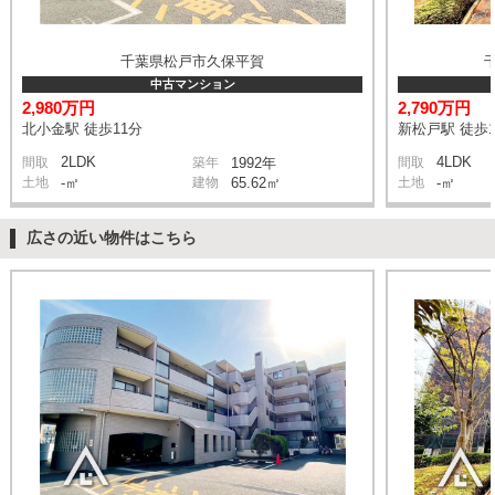
千葉県松戸市久保平賀
中古マンション
2,980万円
2,790万円
北小金駅 徒歩11分
新松戸駅 徒歩1
2LDK
4LDK
間取
築年
1992年
間取
土地
-㎡
建物
65.62㎡
土地
-㎡
広さの近い物件はこちら