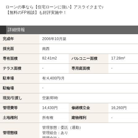
ローンの事なら【住宅ローンに強い】アスライクまで♪
【無料のFP相談】も好評実施中！
詳細情報
完成年
2006年10月築
採光面
南西
82.41m
2
17.28m²
専有面積
バルコニー面積
-
-
テラス面積
専用庭面積
駐車場
有:4,400円/月
-
駐輪場
現況/引渡し
空家/即時
管理費等
14,430円
修繕積立金
16,260円
土地権利
所有権
建物権利
-
管理形態：委託（通勤）
管理態様
管理組合：あり
管理会社：-