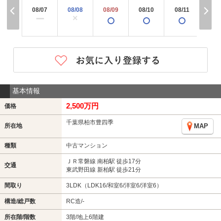
08/07
08/08
08/09
08/10
08/11
08/
×
×
ー
基本情報
2,500万円
価格
千葉県柏市豊四季
所在地
MAP
種類
中古マンション
ＪＲ常磐線 南柏駅 徒歩17分
交通
東武野田線 新柏駅 徒歩21分
間取り
3LDK（LDK16/和室6/洋室6/洋室6）
構造/総戸数
RC造/-
所在階/階数
3階/地上6階建