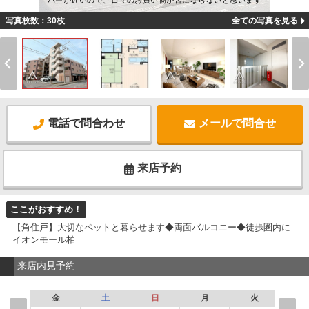
パーが近いので、日々のお買い物が苦にならないと思います
写真枚数：30枚
全ての写真を見る
電話で問合わせ
メールで問合せ
来店予約
ここがおすすめ！
【角住戸】大切なペットと暮らせます◆両面バルコニー◆徒歩圏内に
イオンモール柏
来店内見予約
金
土
日
月
火
水