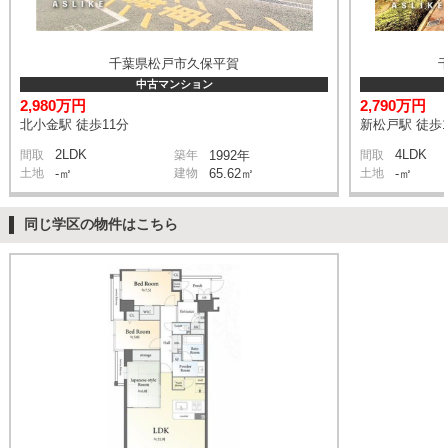
千葉県松戸市久保平賀
中古マンション
2,980万円
2,790万円
北小金駅 徒歩11分
新松戸駅 徒歩1
2LDK
4LDK
間取
築年
1992年
間取
土地
-㎡
建物
65.62㎡
土地
-㎡
同じ学区の物件はこちら