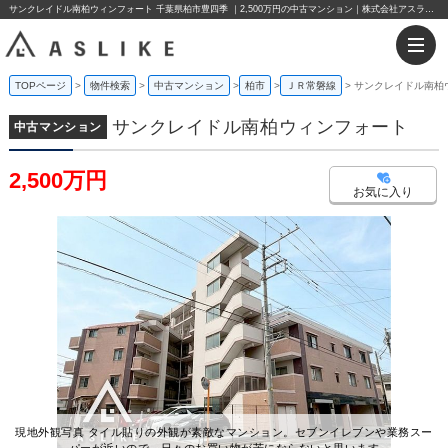
サンクレイドル南柏ウィンフォート 千葉県柏市豊四季 ｜2,500万円の中古マンション｜株式会社アスライク
TOPページ
物件検索
中古マンション
柏市
ＪＲ常磐線
サンクレイドル南柏
サンクレイドル南柏ウィンフォート
中古マンション
2,500万円
お気に入り
現地外観写真 タイル貼りの外観が素敵なマンション。セブンイレブンや業務スー