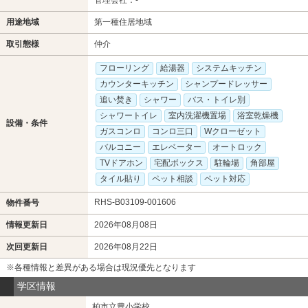
用途地域
第一種住居地域
取引態様
仲介
フローリング
給湯器
システムキッチン
カウンターキッチン
シャンプードレッサー
追い焚き
シャワー
バス・トイレ別
シャワートイレ
室内洗濯機置場
浴室乾燥機
設備・条件
ガスコンロ
コンロ三口
Wクローゼット
バルコニー
エレベーター
オートロック
TVドアホン
宅配ボックス
駐輪場
角部屋
タイル貼り
ペット相談
ペット対応
RHS-B03109-001606
物件番号
情報更新日
2026年08月08日
次回更新日
2026年08月22日
※各種情報と差異がある場合は現況優先となります
学区情報
柏市立豊小学校