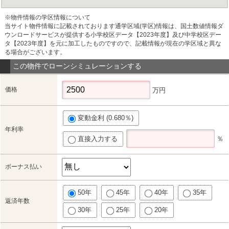
※物件情報の学区情報について
当サイト物件情報に記載されております通学区域(学区)情報は、国土数値情報ダ
ウンロードサービスが提供する小学校区データ【2023年度】及び中学校区デー
タ【2023年度】を元に加工したものですので、記載情報が現在の学区域と異な
る場合がございます。
この物件でローンシミュレーションする
価格
万円
変動金利 (0.680％)
年利率
直接入力する
％
ボーナス払い
50年
45年
40年
35年
返済年数
30年
25年
20年