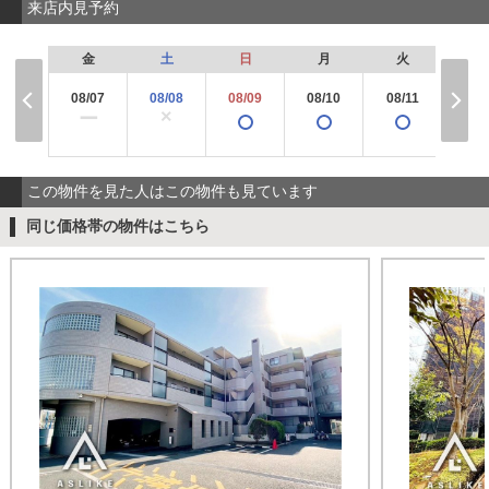
来店内見予約
金
土
日
月
火
水
08/07
08/08
08/09
08/10
08/11
08/
×
×
ー
この物件を見た人はこの物件も見ています
同じ価格帯の物件はこちら