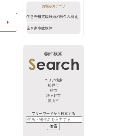
お悩みカテゴリ
任意売却
買取
離婚
相続
住み替え
空き家
事故物件
物件検索
エリア検索
松戸市
柏市
鎌ヶ谷市
流山市
フリーワードから検索する
検索