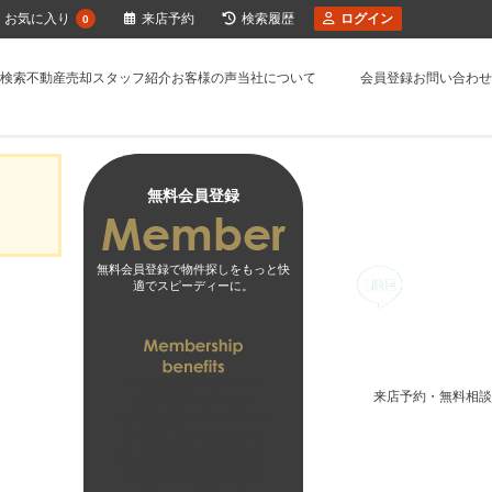
お気に入り
来店予約
検索履歴
ログイン
0
検索
不動産売却
スタッフ紹介
お客様の声
当社について
会員登録
お問い合わせ
無料会員登録
無料会員登録で物件探しをもっと快
適でスピーディーに。
01
未公開物件がすべて
来店予約・無料相談
閲覧可能になります
02
会員専用マイページで
より探しやすくなります
03
お客様の希望に合った
無料会員登録はこちら
新着物件をお届けします
ログインはこちら