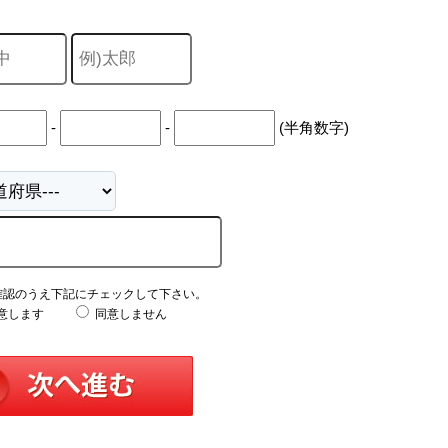
-
-
(半角数字)
確認のうえ下記にチェックして下さい。
意します
同意しません