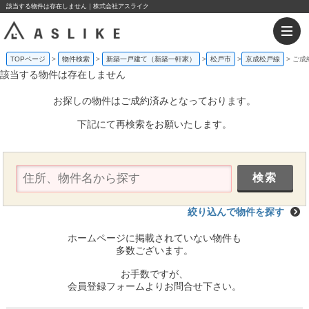
該当する物件は存在しません｜株式会社アスライク
TOPページ
物件検索
新築一戸建て（新築一軒家）
松戸市
京成松戸線
ご成
該当する物件は存在しません
お探しの物件はご成約済みとなっております。
下記にて再検索をお願いたします。
絞り込んで物件を探す
ホームページに掲載されていない物件も
多数ございます。
お手数ですが、
会員登録フォームよりお問合せ下さい。