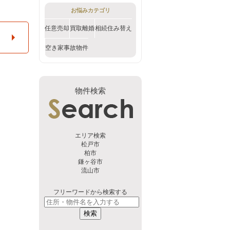
お悩みカテゴリ
任意売却
買取
離婚
相続
住み替え
空き家
事故物件
物件検索
エリア検索
松戸市
柏市
鎌ヶ谷市
流山市
フリーワードから検索する
検索