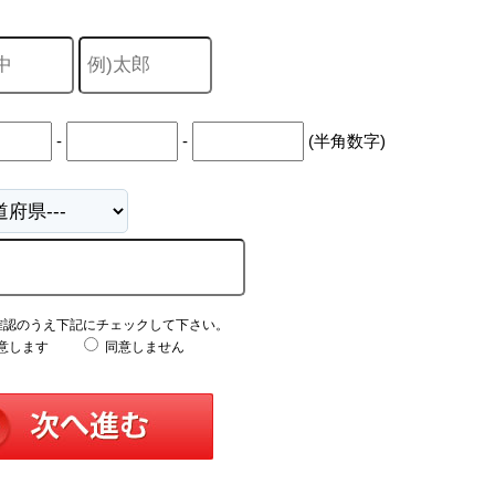
-
-
(半角数字)
確認のうえ下記にチェックして下さい。
意します
同意しません