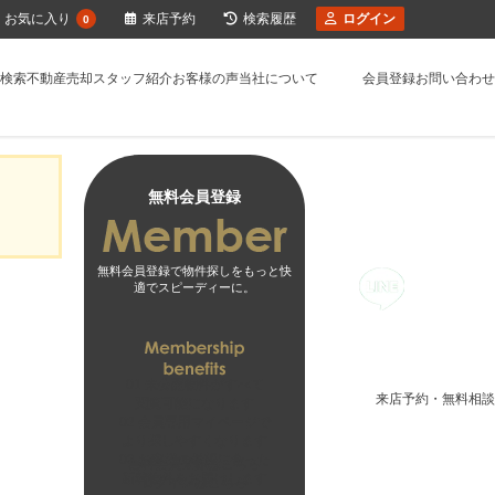
お気に入り
来店予約
検索履歴
ログイン
0
検索
不動産売却
スタッフ紹介
お客様の声
当社について
会員登録
お問い合わせ
無料会員登録
無料会員登録で物件探しをもっと快
適でスピーディーに。
01
未公開物件がすべて
来店予約・無料相談
閲覧可能になります
02
会員専用マイページで
より探しやすくなります
03
お客様の希望に合った
無料会員登録はこちら
新着物件をお届けします
ログインはこちら