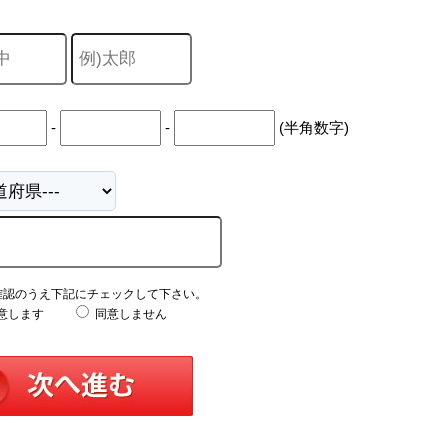
-
-
(半角数字)
確認のうえ下記にチェックして下さい。
意します
同意しません