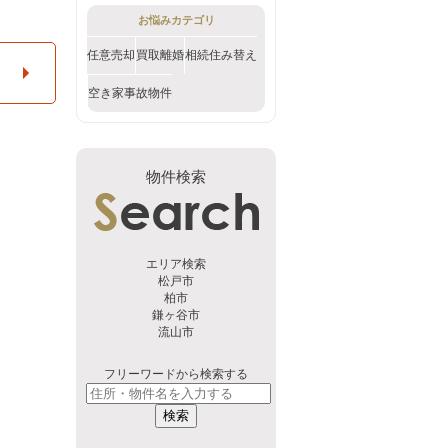
お悩みカテゴリ
任意売却
買取
離婚
相続
住み替え
空き家
事故物件
物件検索
エリア検索
松戸市
柏市
鎌ヶ谷市
流山市
フリーワードから検索する
検索