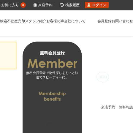
お気に入り
来店予約
検索履歴
ログイン
0
検索
不動産売却
スタッフ紹介
お客様の声
当社について
会員登録
お問い合わせ
無料会員登録
無料会員登録で物件探しをもっと快
適でスピーディーに。
01
未公開物件がすべて
来店予約・無料相談
閲覧可能になります
02
会員専用マイページで
より探しやすくなります
03
お客様の希望に合った
無料会員登録はこちら
新着物件をお届けします
ログインはこちら