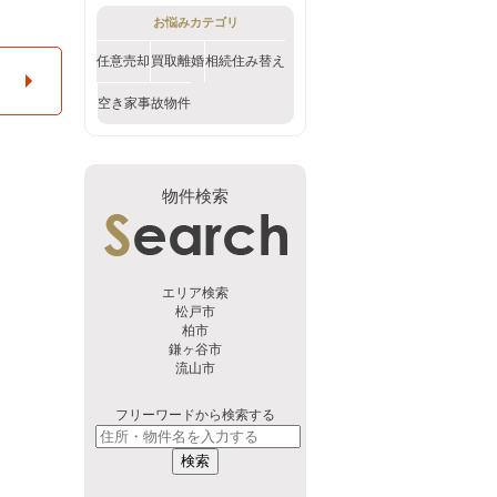
お悩みカテゴリ
任意売却
買取
離婚
相続
住み替え
空き家
事故物件
物件検索
エリア検索
松戸市
柏市
鎌ヶ谷市
流山市
フリーワードから検索する
検索