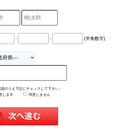
-
-
(半角数字)
確認のうえ下記にチェックして下さい。
意します
同意しません