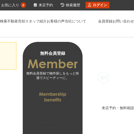
お気に入り
来店予約
検索履歴
ログイン
0
検索
不動産売却
スタッフ紹介
お客様の声
当社について
会員登録
お問い合わせ
無料会員登録
無料会員登録で物件探しをもっと快
適でスピーディーに。
01
未公開物件がすべて
来店予約・無料相談
閲覧可能になります
02
会員専用マイページで
より探しやすくなります
03
お客様の希望に合った
無料会員登録はこちら
新着物件をお届けします
ログインはこちら