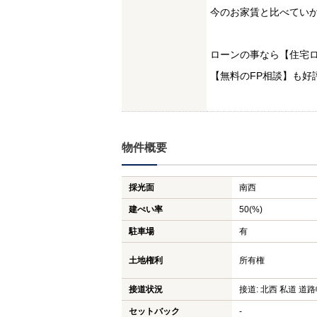
今のお家賃と比べてい
ローンの事なら【住宅ロ
【無料のFP相談】も好
物件概要
採光面
南西
建ぺい率
50(%)
駐車場
有
土地権利
所有権
接道状況
接道: 北西 私道 道路幅
セットバック
-