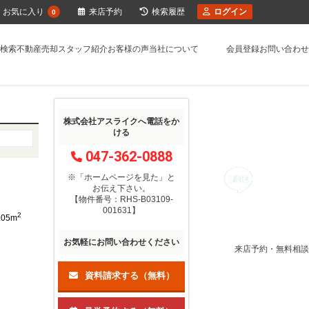
お気に入り
来店予約
検索履歴
ログイン
0
検索
不動産売却
スタッフ紹介
お客様の声
当社について
会員登録
お問い合わせ
株式会社アスライクへ電話をか
ける
047-362-0888
※「ホームページを見た」
と
お伝え下さい。
【物件番号：RHS-B03109-
001631】
2
.05m
お気軽にお問い合わせください
来店予約・無料相談
資料請求する（無料）