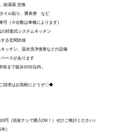
、給湯器 交換
アタイル貼り、畳表替 など
駐車可（※台数は車種によります）
人気の対面式システムキッチン
出する玄関吹抜
ムキッチン、温水洗浄便座などの設備
スペースがあります
学校まで徒歩10分以内」
のご請求はお気軽にどうぞ◇◆
210円（頭金ナシで購入OK！）ぜひご検討ください♪
35年）