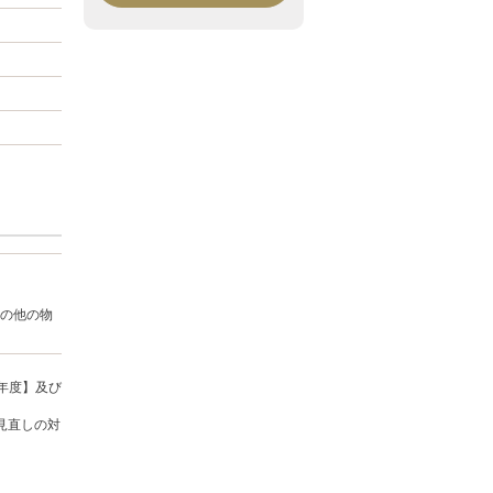
の他の物
年度】及び
見直しの対