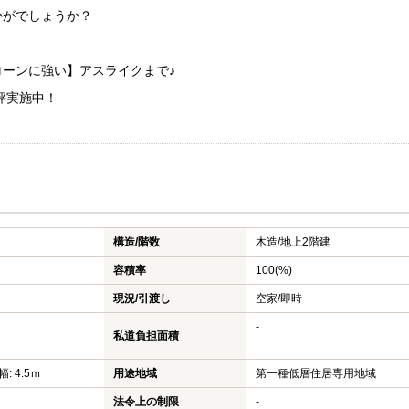
かがでしょうか？
ーンに強い】アスライクまで♪
評実施中！
構造/階数
木造/
地上2階建
容積率
100(%)
現況/引渡し
空家/即時
-
私道負担面積
: 4.5ｍ
用途地域
第一種低層住居専用地域
法令上の制限
-