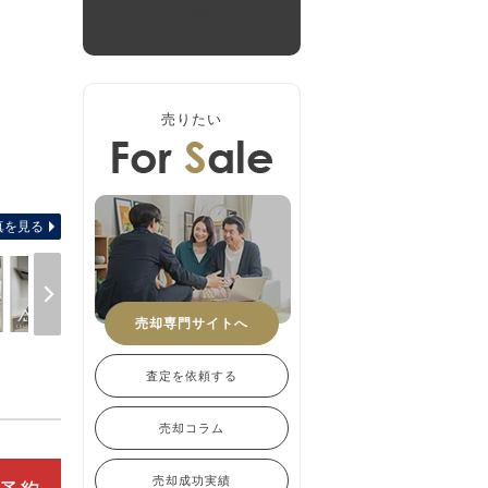
新着物件をお届けします
ログインはこちら
売りたい
-
真を見る
売却専門サイトへ
査定を依頼する
売却コラム
売却成功実績