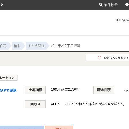
物件検索
イク
TOP
物件
住宅
柏市
ＪＲ常磐線
柏市東柏2丁目戸建
108.4m² (32.79坪)
土地面積
建物面積
MAPで確認
96
4LDK （LDK15/和室6/洋室6.7/洋室6.5/洋室6）
間取り