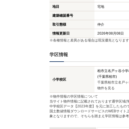
地目
宅地
建築確認番号
取引態様
仲介
情報更新日
2026年08月08日
※各種情報と差異がある場合は現況優先となります
学区情報
柏市立名戸ヶ谷小学
(千葉県柏市)
小学校区
千葉県柏市立名戸ヶ
物件を見る
※物件情報の学区情報について
当サイト物件情報に記載されております通学区域(学
中学校区データ【2023年度】を元に加工したも
国土数値情報ダウンロードサービスのWEBサイト
象となりますので、そちらを踏まえ学区情報は参考