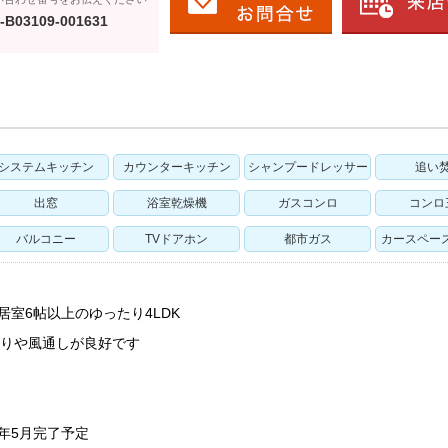
-B03109-001631
システムキッチン
カウンターキッチン
シャンプードレッサー
追い
出窓
浴室乾燥機
ガスコンロ
コンロ
バルコニー
TVドアホン
都市ガス
カースペー
居室6帖以上のゆったり4LDK
たりや風通しが良好です
年5月完了予定