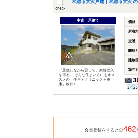
常総市大沢戸建｜常総市大沢 
check
中古一戸建て
価格
所在
交通
間取
建物
築年
『居住しながら貸して、家賃収入
を得る』 そんな住まい方にもオス
3
スメの「住戸＋クリニック＋車
庫」物件♪
462
会員登録をすると全