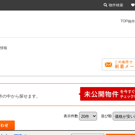
物件検索
TOP
物件
入情報
件の中から探せます。
表示件数
並び順