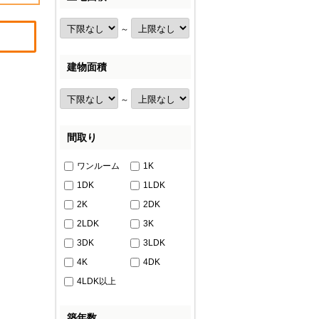
～
建物面積
～
間取り
ワンルーム
1K
1DK
1LDK
2K
2DK
2LDK
3K
3DK
3LDK
4K
4DK
4LDK以上
築年数