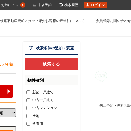
お気に入り
来店予約
検索履歴
ログイン
0
検索
不動産売却
スタッフ紹介
お客様の声
当社について
会員登録
お問い合わせ
検索条件の追加・変更
物件種別
新築一戸建て
中古一戸建て
来店予約・無料相談
中古マンション
土地
投資用