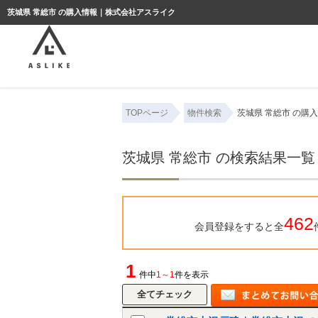
ようこそゲスト様
茨城県 常総市 の購入情報｜株式会社アスライク
TOPページ
物件検索
茨城県 常総市 の購
茨城県 常総市 の検索結果一覧
462
会員登録をすると全
1
件中
1～1
件を表示