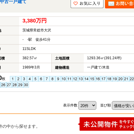
の中古一戸建て
3,380万円
茨城県常総市大沢
地
- -駅 徒歩41分
11SLDK
り
382.57㎡
1293.36㎡(391.24坪)
面積
土地面積
1989年3月
一戸建て/木造
月
建物構造
0
枚
表示件数
並び順
件の中から探せます。