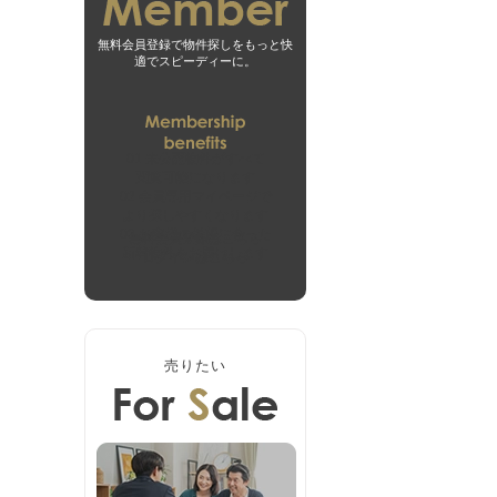
無料会員登録で物件探しをもっと快
適でスピーディーに。
01
未公開物件がすべて
閲覧可能になります
02
会員専用マイページで
より探しやすくなります
03
お客様の希望に合った
無料会員登録はこちら
新着物件をお届けします
ログインはこちら
売りたい