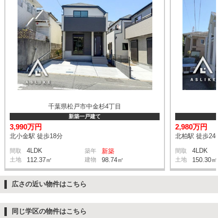
千葉県松戸市中金杉4丁目
新築一戸建て
3,990万円
2,980万円
北小金駅 徒歩18分
北柏駅 徒歩24
4LDK
4LDK
間取
築年
新築
間取
土地
112.37㎡
建物
98.74㎡
土地
150.30㎡
広さの近い物件はこちら
同じ学区の物件はこちら