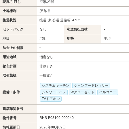
現況/引渡し
空家/相談
土地権利
所有権
接道状況
接道: 東 公道 道路幅: 4.5ｍ
セットバック
なし
私道負担面積
-
地目
宅地
地勢
平坦
-
法令上の制限
用途地域
指定なし
都市計画
非線引き
取引態様
一般媒介
システムキッチン
シャンプードレッサー
設備・条件
シャワートイレ
Wクローゼット
バルコニー
TVドアホン
建築確認番号
RHS-B03109-000240
物件番号
情報更新日
2026年08月09日