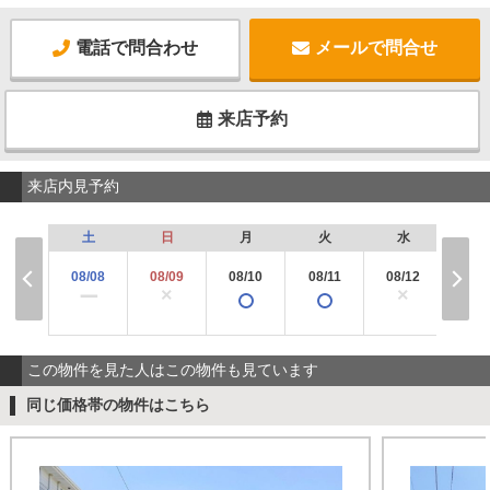
電話で問合わせ
メールで問合せ
来店予約
来店内見予約
土
日
月
火
水
木
08/08
08/09
08/10
08/11
08/12
08/
×
×
×
ー
この物件を見た人はこの物件も見ています
同じ価格帯の物件はこちら