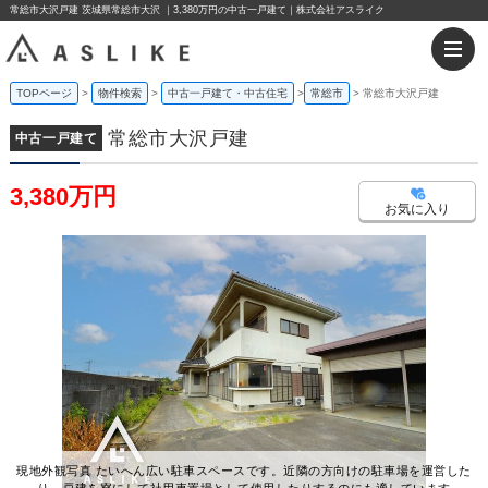
常総市大沢戸建 茨城県常総市大沢 ｜3,380万円の中古一戸建て｜株式会社アスライク
TOPページ
物件検索
中古一戸建て・中古住宅
常総市
常総市大沢戸建
常総市大沢戸建
中古一戸建て
3,380万円
お気に入り
現地外観写真 たいへん広い駐車スペースです。近隣の方向けの駐車場を運営した