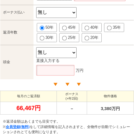
ボーナス払い
50年
45年
40年
35年
返済年数
30年
25年
20年
直接入力する
頭金
万円
ボーナス
毎月のご返済額
物件価格
(×年2回)
66,467円
－
3,380万円
※返済金額はあくまでも目安です。
※
会員登録(無料)
をして詳細情報を記入されますと、全物件が自動でシミュレー
ションされとても便利になります。