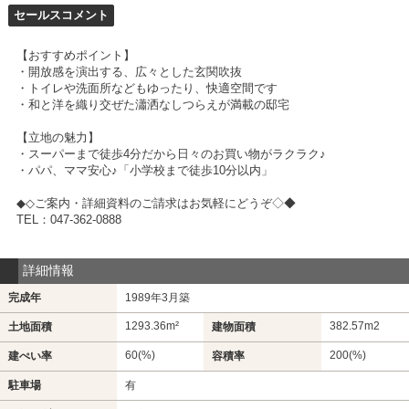
セールスコメント
【おすすめポイント】
・開放感を演出する、広々とした玄関吹抜
・トイレや洗面所などもゆったり、快適空間です
・和と洋を織り交ぜた瀟洒なしつらえが満載の邸宅
【立地の魅力】
・スーパーまで徒歩4分だから日々のお買い物がラクラク♪
・パパ、ママ安心♪「小学校まで徒歩10分以内」
◆◇ご案内・詳細資料のご請求はお気軽にどうぞ◇◆
TEL：047-362-0888
詳細情報
完成年
1989年3月築
1293.36m²
382.57m
2
土地面積
建物面積
60(%)
200(%)
建ぺい率
容積率
駐車場
有