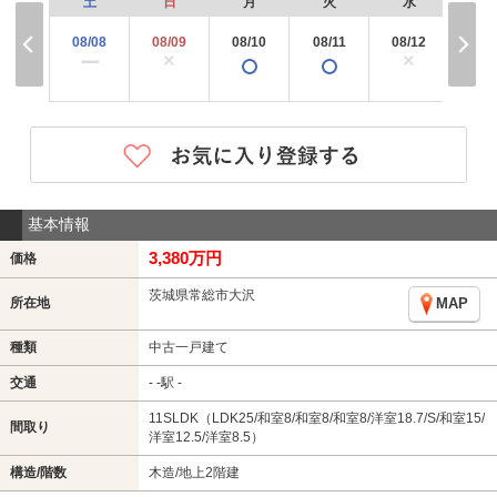
土
日
月
火
水
木
08/08
08/09
08/10
08/11
08/12
08/
×
×
×
ー
基本情報
3,380万円
価格
茨城県常総市大沢
所在地
MAP
種類
中古一戸建て
交通
- -駅 -
11SLDK（LDK25/和室8/和室8/和室8/洋室18.7/S/和室15/
間取り
洋室12.5/洋室8.5）
構造/階数
木造/地上2階建