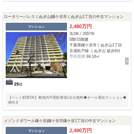
ロータリーパレスくぬぎ山|鎌ケ谷市くぬぎ山1丁目の中古マンション
2,480万円
マンション
3LDK / 2007年
5階/15階建
千葉県鎌ケ谷市くぬぎ山1丁目
京成松戸線 くぬぎ山 徒歩8分
専有面積
69.18㎡
25
枚
【ペット飼育OK】敷地内平置駐車場1台分無料◆オール電化マンション◆
南向き
メゾンドポワール鎌ケ谷|鎌ケ谷市鎌ケ谷1丁目の中古マンション
2,490万円
マンション