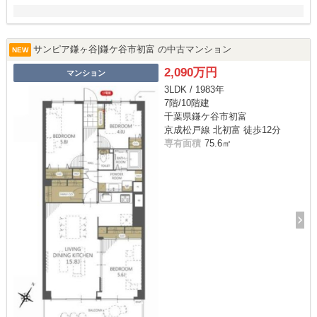
サンピア鎌ヶ谷|鎌ケ谷市初富 の中古マンション
NEW
2,090万円
マンション
3LDK / 1983年
7階/10階建
千葉県鎌ケ谷市初富
京成松戸線 北初富 徒歩12分
専有面積
75.6㎡