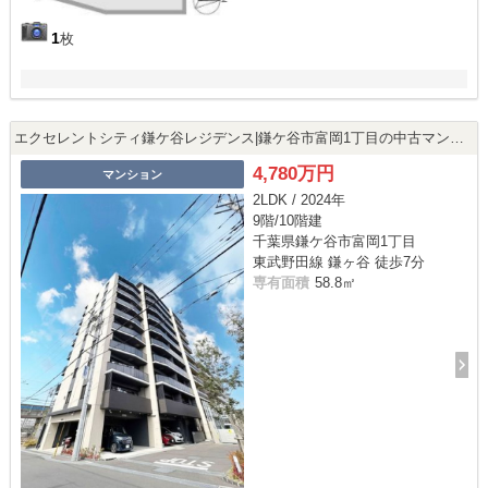
1
枚
エクセレントシティ鎌ケ谷レジデンス|鎌ケ谷市富岡1丁目の中古マンション
4,780万円
マンション
2LDK / 2024年
9階/10階建
千葉県鎌ケ谷市富岡1丁目
東武野田線 鎌ヶ谷 徒歩7分
専有面積
58.8㎡