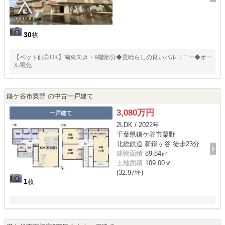
30
枚
【ペット飼育OK】南東向き・9階部分◆見晴らしの良いバルコニー◆オー
ル電化
鎌ケ谷市粟野 の中古一戸建て
3,080万円
一戸建て
2LDK / 2022年
千葉県鎌ケ谷市粟野
北総鉄道 新鎌ヶ谷 徒歩23分
建物面積
89.84㎡
土地面積
109.00㎡
(32.97坪)
1
枚