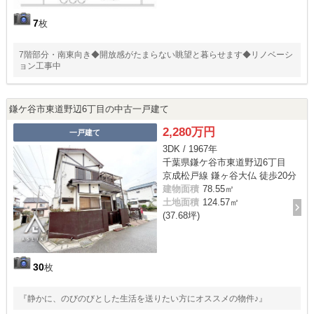
7
枚
7階部分・南東向き◆開放感がたまらない眺望と暮らせます◆リノベーシ
ョン工事中
鎌ケ谷市東道野辺6丁目の中古一戸建て
2,280万円
一戸建て
3DK / 1967年
千葉県鎌ケ谷市東道野辺6丁目
京成松戸線 鎌ヶ谷大仏 徒歩20分
建物面積
78.55㎡
土地面積
124.57㎡
(37.68坪)
30
枚
『静かに、のびのびとした生活を送りたい方にオススメの物件♪』