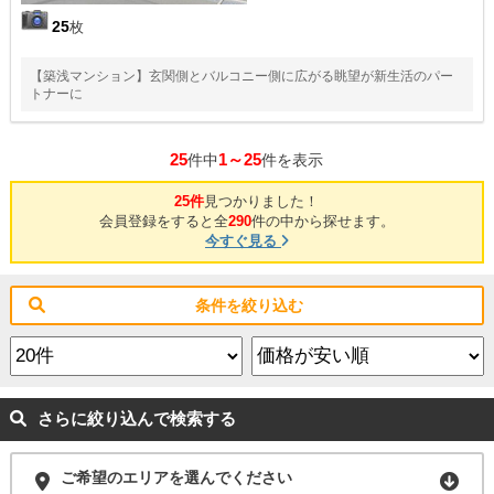
25
枚
【築浅マンション】玄関側とバルコニー側に広がる眺望が新生活のパー
トナーに
25
1～25
件中
件を表示
25件
見つかりました！
会員登録をすると全
290
件の中から探せます。
今すぐ見る
条件を絞り込む
さらに絞り込んで検索する
ご希望のエリアを選んでください