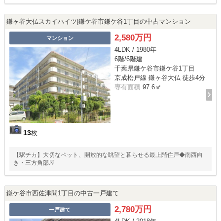
鎌ヶ谷大仏スカイハイツ|鎌ケ谷市鎌ケ谷1丁目の中古マンション
2,580万円
マンション
4LDK / 1980年
6階/6階建
千葉県鎌ケ谷市鎌ケ谷1丁目
京成松戸線 鎌ヶ谷大仏 徒歩4分
専有面積
97.6㎡
13
枚
【駅チカ】大切なペット、開放的な眺望と暮らせる最上階住戸◆南西向
き・三方角部屋
鎌ケ谷市西佐津間1丁目の中古一戸建て
2,780万円
一戸建て