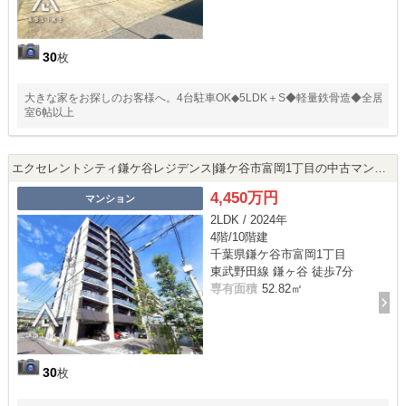
30
枚
大きな家をお探しのお客様へ。4台駐車OK◆5LDK＋S◆軽量鉄骨造◆全居
室6帖以上
エクセレントシティ鎌ケ谷レジデンス|鎌ケ谷市富岡1丁目の中古マンション
4,450万円
マンション
2LDK / 2024年
4階/10階建
千葉県鎌ケ谷市富岡1丁目
東武野田線 鎌ヶ谷 徒歩7分
専有面積
52.82㎡
30
枚