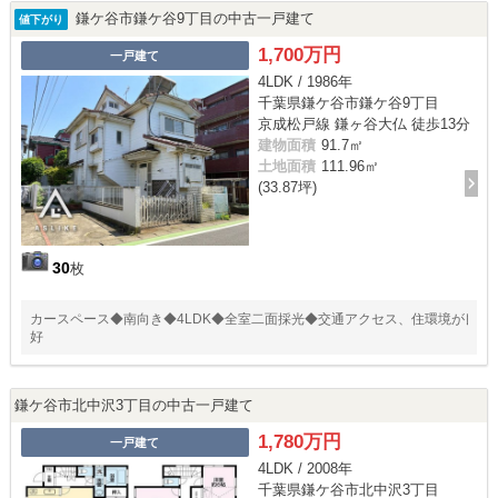
鎌ケ谷市鎌ケ谷9丁目の中古一戸建て
値下がり
1,700万円
一戸建て
4LDK / 1986年
千葉県鎌ケ谷市鎌ケ谷9丁目
京成松戸線 鎌ヶ谷大仏 徒歩13分
建物面積
91.7㎡
土地面積
111.96㎡
(33.87坪)
30
枚
カースペース◆南向き◆4LDK◆全室二面採光◆交通アクセス、住環境が良
好
鎌ケ谷市北中沢3丁目の中古一戸建て
1,780万円
一戸建て
4LDK / 2008年
千葉県鎌ケ谷市北中沢3丁目