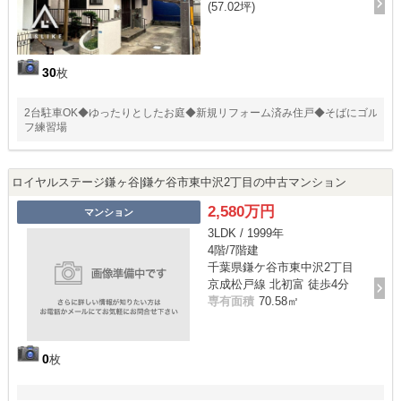
(57.02坪)
30
枚
2台駐車OK◆ゆったりとしたお庭◆新規リフォーム済み住戸◆そばにゴル
フ練習場
ロイヤルステージ鎌ヶ谷|鎌ケ谷市東中沢2丁目の中古マンション
2,580万円
マンション
3LDK / 1999年
4階/7階建
千葉県鎌ケ谷市東中沢2丁目
京成松戸線 北初富 徒歩4分
専有面積
70.58㎡
0
枚