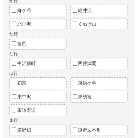
か行
鎌ケ谷
軽井沢
北中沢
くぬぎ山
た行
富岡
な行
中沢新町
西佐津間
は行
初富
東鎌ケ谷
東中沢
東初富
東道野辺
ま行
道野辺
道野辺本町