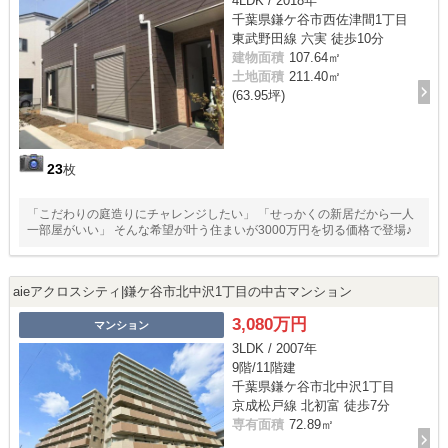
4LDK / 2018年
千葉県鎌ケ谷市西佐津間1丁目
東武野田線 六実 徒歩10分
建物面積
107.64㎡
土地面積
211.40㎡
(63.95坪)
23
枚
「こだわりの庭造りにチャレンジしたい」 「せっかくの新居だから一人
一部屋がいい」 そんな希望が叶う住まいが3000万円を切る価格で登場♪
aieアクロスシティ|鎌ケ谷市北中沢1丁目の中古マンション
3,080万円
マンション
3LDK / 2007年
9階/11階建
千葉県鎌ケ谷市北中沢1丁目
京成松戸線 北初富 徒歩7分
専有面積
72.89㎡