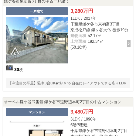
鎌ケ谷市東初富3丁目の中古一戸建て
3,280万円
一戸建て
1LDK / 2017年
千葉県鎌ケ谷市東初富3丁目
京成松戸線 鎌ヶ谷大仏 徒歩19分
建物面積
52.17㎡
土地面積
192.34㎡
(58.18坪)
30
枚
【今注目の平屋】駐車3台OK◆“好き”を自在にレイアウトできる広々LDK
オーベル鎌ケ谷弐番館|鎌ケ谷市道野辺本町2丁目の中古マンション
3,480万円
マンション
3LDK / 1996年
6階/8階建
千葉県鎌ケ谷市道野辺本町2丁目