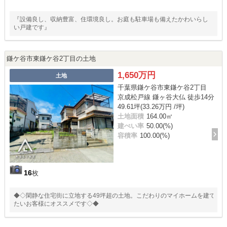
『設備良し、収納豊富、住環境良し。お庭も駐車場も備えたかわいらし
い戸建です』
鎌ケ谷市東鎌ケ谷2丁目の土地
1,650万円
土地
千葉県鎌ケ谷市東鎌ケ谷2丁目
京成松戸線 鎌ヶ谷大仏 徒歩14分
49.61坪(33.26万円 /坪)
土地面積
164.00㎡
建ぺい率
50.00(%)
容積率
100.00(%)
16
枚
◆◇閑静な住宅街に立地する49坪超の土地。こだわりのマイホームを建て
たいお客様にオススメです◇◆