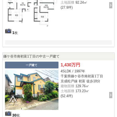
土地面積
92.24㎡
(27.9坪)
1
枚
鎌ケ谷市南初富1丁目の中古一戸建て
1,430万円
一戸建て
4SLDK / 1997年
千葉県鎌ケ谷市南初富1丁目
京成松戸線 初富 徒歩18分
建物面積
129.76㎡
土地面積
173.23㎡
(52.4坪)
30
枚