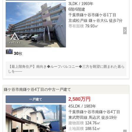
3LDK / 1993年
6階/6階建
千葉県鎌ケ谷市鎌ケ谷1丁目
京成松戸線 鎌ヶ谷大仏 徒歩7分
専有面積
79.93㎡
30
枚
【最上階角住戸】南向き◆ルーフバルコニー◆三方を眺望に囲まれた暮ら
しを――
鎌ケ谷市南鎌ケ谷4丁目の中古一戸建て
2,580万円
一戸建て
4SLDK / 1983年
千葉県鎌ケ谷市南鎌ケ谷4丁目
東武野田線 馬込沢 徒歩19分
建物面積
124.76㎡
土地面積
188.51㎡