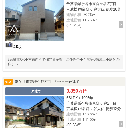
千葉県鎌ケ谷市東鎌ケ谷2丁目
京成松戸線 鎌ヶ谷大仏 徒歩16分
建物面積
96.26㎡
土地面積
115.50㎡
(34.94坪)
28
枚
2台駐車OK◆南東向きで採光部多数、居住性◎◆全居室6帖以上◆庭付きの
住まい
鎌ケ谷市東鎌ケ谷2丁目の中古一戸建て
NEW
3,850万円
一戸建て
5SLDK / 1995年
千葉県鎌ケ谷市東鎌ケ谷2丁目
京成松戸線 鎌ヶ谷大仏 徒歩12分
建物面積
148.88㎡
土地面積
184.00㎡
(55.66坪)