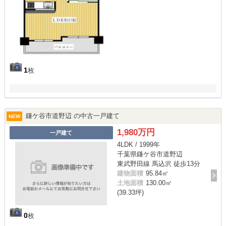
1
枚
鎌ケ谷市道野辺 の中古一戸建て
NEW
1,980万円
一戸建て
4LDK / 1999年
千葉県鎌ケ谷市道野辺
東武野田線 馬込沢 徒歩13分
建物面積
95.84㎡
土地面積
130.00㎡
(39.33坪)
0
枚