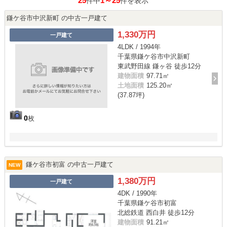
25
1～25
件中
件を表示
鎌ケ谷市中沢新町 の中古一戸建て
1,330万円
一戸建て
4LDK / 1994年
千葉県鎌ケ谷市中沢新町
東武野田線 鎌ヶ谷 徒歩12分
建物面積
97.71㎡
土地面積
125.20㎡
(37.87坪)
0
枚
鎌ケ谷市初富 の中古一戸建て
NEW
1,380万円
一戸建て
4DK / 1990年
千葉県鎌ケ谷市初富
北総鉄道 西白井 徒歩12分
建物面積
91.21㎡