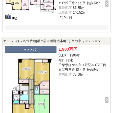
京成松戸線 北初富 徒歩13分
建物面積
87.35㎡
土地面積
140.52㎡
(42.51坪)
8
枚
オーベル鎌ヶ谷弐番館|鎌ケ谷市道野辺本町2丁目の中古マンション
1,980万円
マンション
3LDK / 1996年
4階/8階建
千葉県鎌ケ谷市道野辺本町2丁目
東武野田線 鎌ヶ谷 徒歩5分
専有面積
75.98㎡