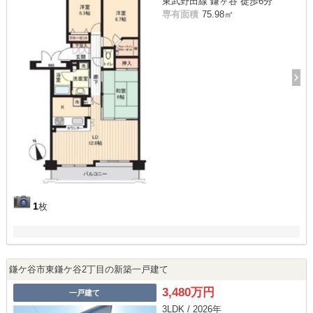
東武野田線 鎌ヶ谷 徒歩6分
専有面積
75.98㎡
1
枚
鎌ケ谷市東鎌ケ谷2丁目の新築一戸建て
3,480万円
一戸建て
3LDK / 2026年