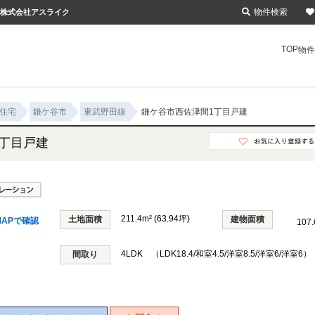
物件検索
｜株式会社アスライク
TOP
物件
住宅
鎌ケ谷市
東武野田線
鎌ケ谷市西佐津間1丁目戸建
丁目戸建
211.4m² (63.94坪)
土地面積
建物面積
APで確認
107
4LDK （LDK18.4/和室4.5/洋室8.5/洋室6/洋室6）
間取り