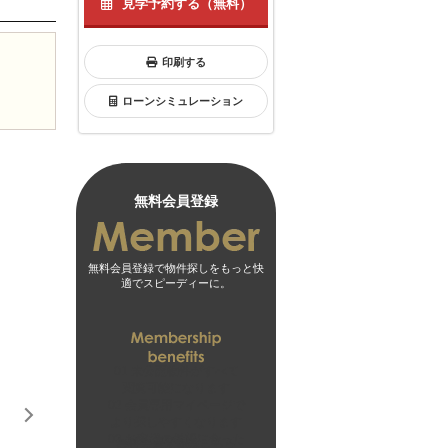
見学予約する（無料）
印刷する
ローンシミュレーション
無料会員登録
無料会員登録で物件探しをもっと快
適でスピーディーに。
01
未公開物件がすべて
閲覧可能になります
02
会員専用マイページで
より探しやすくなります
03
お客様の希望に合った
無料会員登録はこちら