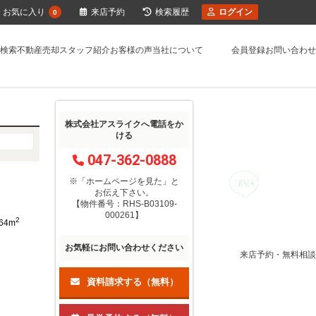
お気に入り
来店予約
検索履歴
ログイン
0
検索
不動産売却
スタッフ紹介
お客様の声
当社について
会員登録
お問い合わせ
株式会社アスライクへ電話をか
ける
047-362-0888
※「ホームページを見た」
と
お伝え下さい。
【物件番号：RHS-B03109-
000261】
2
.64m
お気軽にお問い合わせください
来店予約・無料相談
資料請求する（無料）