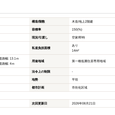
構造/階数
木造/
地上2階建
容積率
150(%)
現況/引渡し
空家/即時
あり
私道負担面積
14m²
道路幅: 13.1ｍ
用途地域
第一種低層住居専用地域
道路幅: 4ｍ
法令上の制限
-
地勢
平坦
都市計画
市街化区域
次回更新日
2026年08月21日