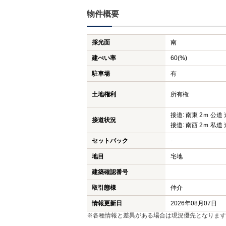
物件概要
採光面
南
建ぺい率
60(%)
駐車場
有
土地権利
所有権
接道: 南東 2ｍ 公道 
接道状況
接道: 南西 2ｍ 私道 
セットバック
-
地目
宅地
建築確認番号
取引態様
仲介
情報更新日
2026年08月07日
※各種情報と差異がある場合は現況優先となります