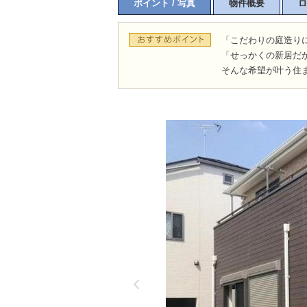
ポイント / 写真
物件概要
ロ
「こだわりの庭造り
「せっかくの新居だ
そんな希望が叶う住ま