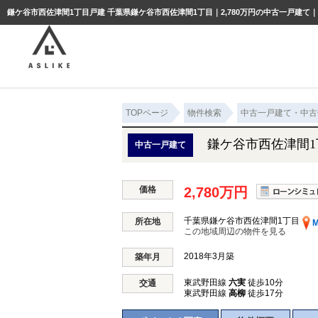
ようこそゲスト様
鎌ケ谷市西佐津間1丁目戸建 千葉県鎌ケ谷市西佐津間1丁目｜2,780万円の中古一戸建て
TOPページ
物件検索
中古一戸建て・中古
鎌ケ谷市西佐津間1
中古一戸建て
価格
2,780万円
千葉県鎌ケ谷市西佐津間1丁目
所在地
M
この地域周辺の物件を見る
2018年3月築
築年月
東武野田線
六実
徒歩10分
交通
東武野田線
高柳
徒歩17分