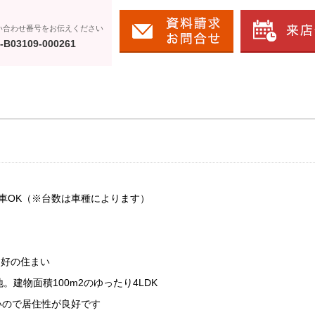
い合わせ番号をお伝えください
-B03109-000261
車OK（※台数は車種によります）
良好の住まい
。建物面積100m2のゆったり4LDK
いので居住性が良好です