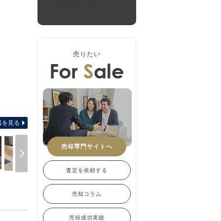
新着物件をお届けします
ログインはこちら
売りたい
-
真を見る
売却専門サイトへ
査定を依頼する
売却コラム
売却成功実績