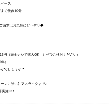
スペース
まで徒歩10分
のご請求はお気軽にどうぞ◇◆
516円（頭金ナシで購入OK！）ぜひご検討ください♪
35年）
かがでしょうか？
ーンに強い】アスライクまで♪
評実施中！