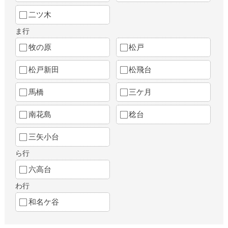
二ツ木
ま行
牧の原
松戸
松戸新田
松飛台
馬橋
三ケ月
南花島
稔台
三矢小台
ら行
六高台
わ行
和名ケ谷