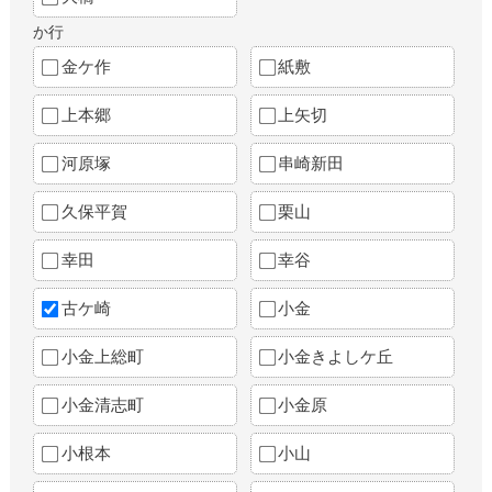
か行
金ケ作
紙敷
上本郷
上矢切
河原塚
串崎新田
久保平賀
栗山
幸田
幸谷
古ケ崎
小金
小金上総町
小金きよしケ丘
小金清志町
小金原
小根本
小山