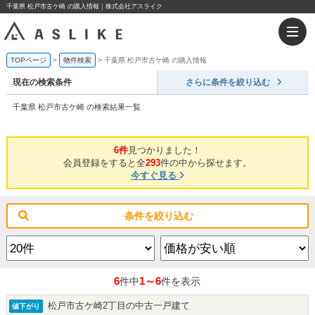
千葉県 松戸市古ケ崎 の購入情報｜株式会社アスライク
TOPページ
物件検索
千葉県 松戸市古ケ崎 の購入情報
現在の検索条件
さらに条件を絞り込む
千葉県 松戸市古ケ崎 の検索結果一覧
6件
見つかりました！
会員登録をすると全
293
件の中から探せます。
今すぐ見る
条件を絞り込む
6
1～6
件中
件を表示
松戸市古ケ崎2丁目の中古一戸建て
値下がり