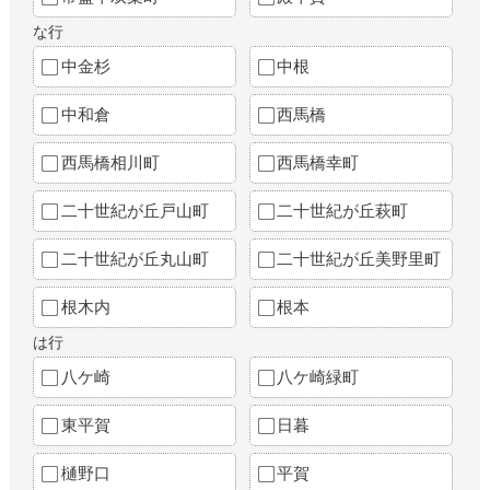
な行
中金杉
中根
中和倉
西馬橋
西馬橋相川町
西馬橋幸町
二十世紀が丘戸山町
二十世紀が丘萩町
二十世紀が丘丸山町
二十世紀が丘美野里町
根木内
根本
は行
八ケ崎
八ケ崎緑町
東平賀
日暮
樋野口
平賀