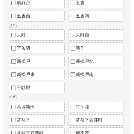
胡録台
五香
五香西
五香南
さ行
栄町
栄町西
下矢切
新作
新松戸
新松戸北
新松戸東
新松戸南
千駄堀
た行
高塚新田
竹ケ花
常盤平
常盤平西窪町
常盤平双葉町
殿平賀