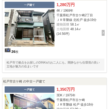
1,280万円
一戸建て
4K / 1969年
千葉県松戸市古ケ崎2丁目
ＪＲ常磐線 北松戸 徒歩19分
建物面積
58.1㎡
土地面積
48.14㎡
(14.56坪)
26
枚
松戸市で拠点をお探しのDINKsのお二人にも。閑静ながら住環境の良い
立地が魅力の住まいです
松戸市古ケ崎 の中古一戸建て
1,350万円
一戸建て
3DK / 1975年
千葉県松戸市古ケ崎
ＪＲ常磐線 松戸 徒歩18分