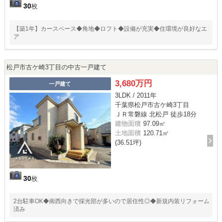
30
枚
【築1年】カースペース◆角地◆ロフト◆設備が充実◆住環境が良好なエリ
ア
松戸市古ケ崎3丁目の中古一戸建て
3,680万円
一戸建て
3LDK / 2011年
千葉県松戸市古ケ崎3丁目
ＪＲ常磐線 北松戸 徒歩18分
建物面積
97.09㎡
土地面積
120.71㎡
(36.51坪)
30
枚
2台駐車OK◆南西向きで採光部が多いので居住性◎◆新規内装リフォーム
済み