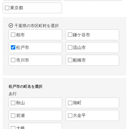
東京都
千葉県の市区町村を選択
柏市
鎌ケ谷市
松戸市
流山市
市川市
船橋市
松戸市の町名を選択
あ行
秋山
旭町
岩瀬
大金平
大橋