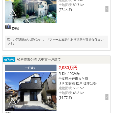
建物面積
52.99㎡
土地面積
89.71㎡
(27.14坪)
24
枚
広～い河川敷がお庭代わり。リフォーム履歴があり状態が良好な住まい
です♪
松戸市古ケ崎 の中古一戸建て
値下がり
2,980万円
一戸建て
2LDK / 2024年
千葉県松戸市古ケ崎
ＪＲ常磐線 松戸 徒歩18分
建物面積
56.37㎡
土地面積
48.81㎡
(14.77坪)