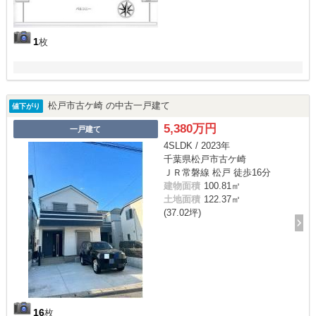
1
枚
松戸市古ケ崎 の中古一戸建て
値下がり
5,380万円
一戸建て
4SLDK / 2023年
千葉県松戸市古ケ崎
ＪＲ常磐線 松戸 徒歩16分
建物面積
100.81㎡
土地面積
122.37㎡
(37.02坪)
16
枚