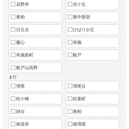
花野井
光ケ丘
東柏
東中新宿
日立台
ひばりが丘
藤心
布施
布施新町
船戸
船戸山高野
ま行
増尾
増尾台
松ケ崎
松葉町
緑台
南柏
南逆井
南増尾