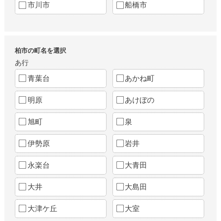
市川市
船橋市
柏市の町名を選択
あ行
青葉台
あかね町
明原
あけぼの
旭町
泉
伊勢原
岩井
永楽台
大青田
大井
大島田
大津ケ丘
大室