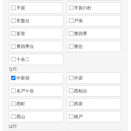
手賀
手賀の杜
常盤台
戸張
富里
豊四季
豊四季台
豊住
十余二
な行
中新宿
中原
名戸ケ谷
西柏台
西町
西原
西山
根戸
は行