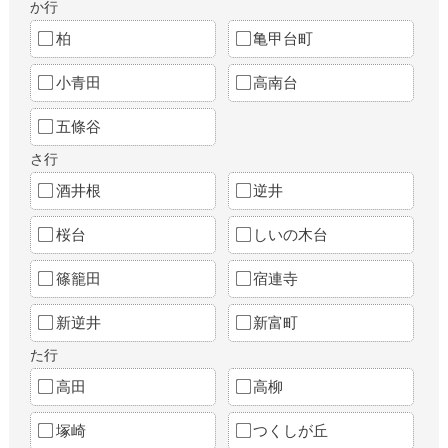
か行
柏
亀甲台町
小青田
高南台
五條谷
さ行
酒井根
逆井
桜台
しいの木台
篠籠田
宿連寺
新逆井
新富町
た行
高田
高柳
塚崎
つくしが丘