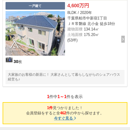
4,600万円
一戸建て
8LDK / 2020年
千葉県柏市中新宿1丁目
ＪＲ常磐線 北小金 徒歩18分
建物面積
134.14㎡
土地面積
175.20㎡
(53坪)
30
枚
大家族のお客様の新居に！ 大家さんとして暮らしながらのシェアハウス
経営も♪
1
1～1
件中
件を表示
1件
見つかりました！
会員登録をすると全
462
件の中から探せます。
今すぐ見る