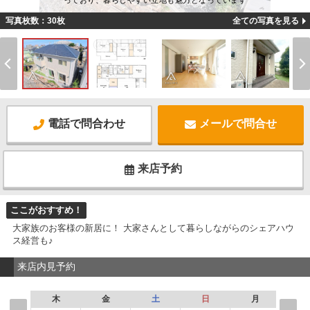
っており、暮らしやすい立地も魅力となっています
写真枚数：30枚
全ての写真を見る
電話で問合わせ
メールで問合せ
来店予約
ここがおすすめ！
大家族のお客様の新居に！ 大家さんとして暮らしながらのシェアハウ
ス経営も♪
来店内見予約
木
金
土
日
月
火