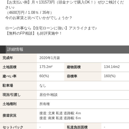
【お支払い例】月々131573円（頭金ナシで購入OK！）ぜひご検討くだ
さい♪
（4600万円 / 1.08％ / 35年）
今のお家賃と比べていかがでしょうか？
ローンの事なら【住宅ローンに強い】アスライクまで♪
【無料のFP相談】も好評実施中！
詳細情報
完成年
2020年1月築
175.2m²
134.14m
2
土地面積
建物面積
60(%)
160(%)
建ぺい率
容積率
駐車場
なし
現況/引渡し
居住中/相談
土地権利
所有権
接道: 北東 私道 道路幅: 4ｍ
接道状況
接道: 南東 私道 道路幅: 6ｍ
-
-
セットバック
私道負担面積