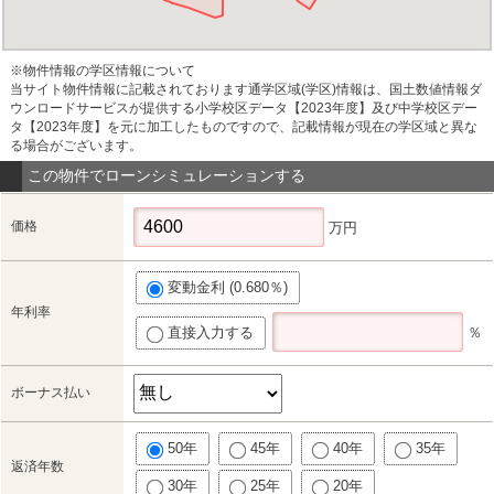
※物件情報の学区情報について
当サイト物件情報に記載されております通学区域(学区)情報は、国土数値情報ダ
ウンロードサービスが提供する小学校区データ【2023年度】及び中学校区デー
タ【2023年度】を元に加工したものですので、記載情報が現在の学区域と異な
る場合がございます。
この物件でローンシミュレーションする
価格
万円
変動金利 (0.680％)
年利率
直接入力する
％
ボーナス払い
50年
45年
40年
35年
返済年数
30年
25年
20年