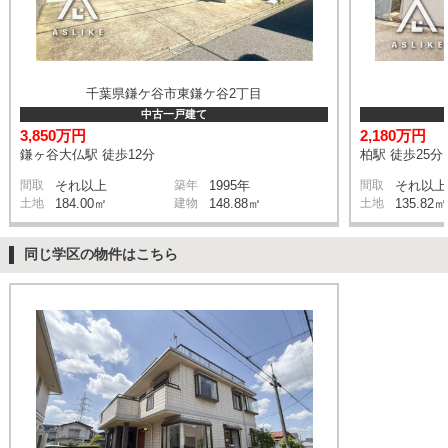
千葉県鎌ケ谷市東鎌ケ谷2丁目
中古一戸建て
3,850万円
2,180万円
鎌ヶ谷大仏駅 徒歩12分
柏駅 徒歩25分
間取
それ以上
築年
1995年
間取
それ以上
土地
184.00㎡
建物
148.88㎡
土地
135.82㎡
同じ学区の物件はこちら