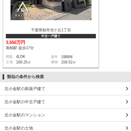
千葉県柏市光ケ丘1丁目
中古一戸建て
3,550万円
南柏駅 徒歩17分
4LDK
間取
築年
1988年
土地
169.25㎡
建物
159.52㎡
類似の条件から検索
北小金駅の新築戸建て
北小金駅の中古戸建て
北小金駅のマンション
北小金駅の土地