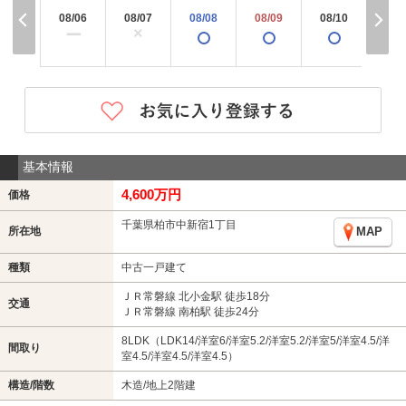
08/06
08/07
08/08
08/09
08/10
08/
×
ー
基本情報
4,600万円
価格
千葉県柏市中新宿1丁目
所在地
MAP
種類
中古一戸建て
ＪＲ常磐線 北小金駅 徒歩18分
交通
ＪＲ常磐線 南柏駅 徒歩24分
8LDK（LDK14/洋室6/洋室5.2/洋室5.2/洋室5/洋室4.5/洋
間取り
室4.5/洋室4.5/洋室4.5）
構造/階数
木造/地上2階建