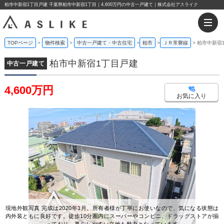
柏市中新宿1丁目戸建 千葉県柏市中新宿1丁目｜4,600万円の中古一戸建て｜株式会社アスライク
TOPページ
物件検索
中古一戸建て・中古住宅
柏市
ＪＲ常磐線
柏市中新宿
柏市中新宿1丁目戸建
中古一戸建て
4,600万円
お気に入り
現地外観写真 完成は2020年1月。所有者様が丁寧にお使いなので、気になる状態は
内外装ともに良好です。徒歩10分圏内にスーパーやコンビニ、ドラッグストアが揃