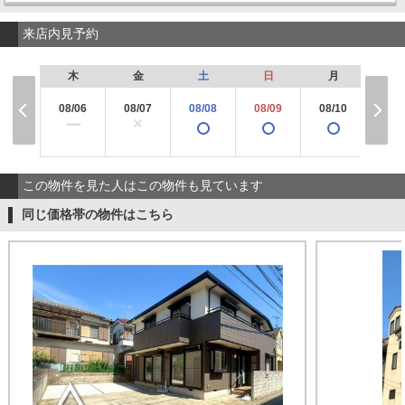
来店内見予約
木
金
土
日
月
火
08/06
08/07
08/08
08/09
08/10
08/
×
ー
この物件を見た人はこの物件も見ています
同じ価格帯の物件はこちら