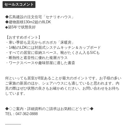
セールスコメント
◆広島建設の注文住宅「セナリオハウス」
◆建物面積130m2超の8LDK
◆築5年で状態良好
【おすすめポイント】
・寒い季節も足元からポカポカ「床暖房」
・14帖のLDKには対面式システムキッチン＆カップボード
・すべての居室に収納スペース。靴がたくさん入るSICも
・断熱性と遮音性に優れた複層ガラス
・ワークスペースや趣味部屋に適した書斎
何といっても居室が8室あることが最大のポイントです。お子様の多い
ご家族の新居のほか、シェアハウスにも適していると思われます。内
見の際はぜひ状態の良さもお確かめください。お問い合わせをお待ち
しています。
◆◇ご案内・詳細資料のご請求はお気軽にどうぞ◇◆
TEL：047-362-0888
--------------