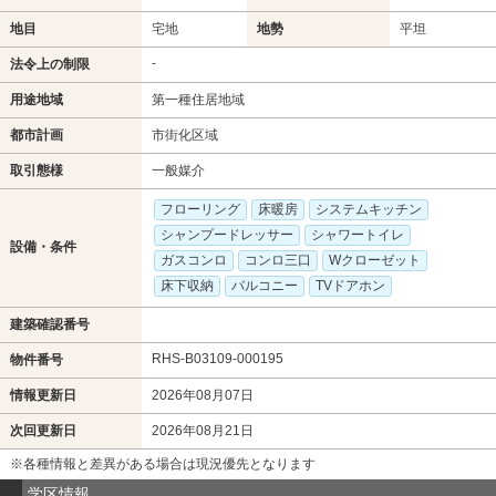
地目
宅地
地勢
平坦
-
法令上の制限
用途地域
第一種住居地域
都市計画
市街化区域
取引態様
一般媒介
フローリング
床暖房
システムキッチン
シャンプードレッサー
シャワートイレ
設備・条件
ガスコンロ
コンロ三口
Wクローゼット
床下収納
バルコニー
TVドアホン
建築確認番号
RHS-B03109-000195
物件番号
情報更新日
2026年08月07日
次回更新日
2026年08月21日
※各種情報と差異がある場合は現況優先となります
学区情報