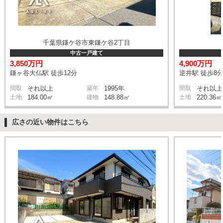
千葉県鎌ケ谷市東鎌ケ谷2丁目
中古一戸建て
3,850万円
4,900万円
鎌ヶ谷大仏駅 徒歩12分
逆井駅 徒歩8
間取
それ以上
築年
1995年
間取
それ以上
土地
184.00㎡
建物
148.88㎡
土地
220.36㎡
広さの近い物件はこちら