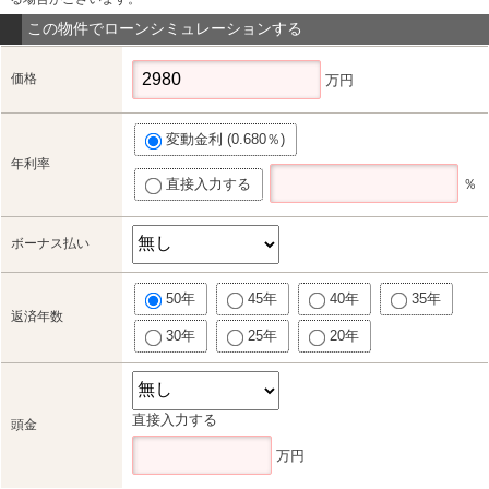
この物件でローンシミュレーションする
価格
万円
変動金利 (0.680％)
年利率
直接入力する
％
ボーナス払い
50年
45年
40年
35年
返済年数
30年
25年
20年
直接入力する
頭金
万円