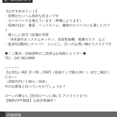
【おすすめポイント】
・状態がたいへん良好な住まいです
・カースペースを備えています（車種によります）
・収納のほか、書斎、ベッドルーム、趣味のスペースにも適したロフ
ト
・暮らしに役立つ設備が充実
- 浄水器付きシステムキッチン、浴室乾燥機、複層ガラス など
・徒歩5分圏内にスーパー、コンビニ。日々のお買い物がラクラクです
◆◇ご案内・詳細資料のご請求はお気軽にどうぞ◇◆
TEL：047-362-0888
--------------
【お支払い例】月々85，236円（頭金ナシで購入OK！）ぜひご検討く
ださい♪
（2980万円 / 1.08％ / 35年）
今のお家賃と比べていかがでしょうか？
ローンの事なら【住宅ローンに強い】アスライクまで♪
【無料のFP相談】も好評実施中！
詳細情報