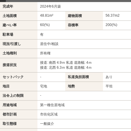
完成年
2024年6月築
48.81m²
56.37m
2
土地面積
建物面積
60(%)
200(%)
建ぺい率
容積率
駐車場
有
現況/引渡し
居住中/相談
土地権利
所有権
接道: 南西 4.9ｍ 私道 道路幅: 4ｍ
接道状況
接道: 北西 6.3ｍ 私道 道路幅: 4ｍ
セットバック
-
私道負担面積
あり
地目
宅地
地勢
平坦
-
法令上の制限
用途地域
第一種住居地域
都市計画
市街化区域
取引態様
一般媒介