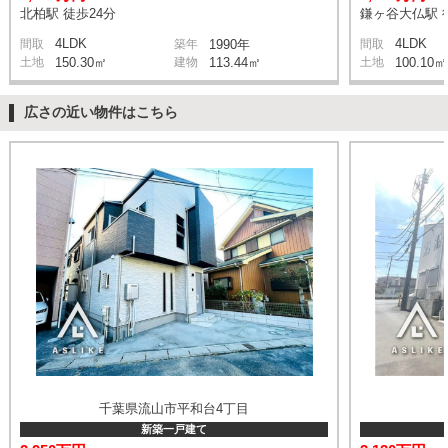
北柏駅 徒歩24分
鎌ヶ谷大仏駅 
4LDK
4LDK
間取
築年
1990年
間取
土地
150.30㎡
建物
113.44㎡
土地
100.10㎡
広さの近い物件はこちら
千葉県流山市平和台4丁目
新築一戸建て