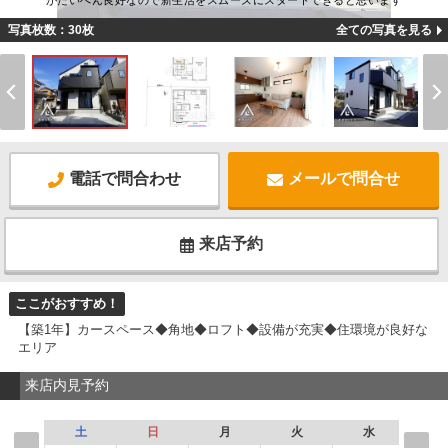
がたいへん良好なので新生活をスムーズにスタートできると思います
写真枚数：30枚
全ての写真を見る
電話で問合わせ
メールで問合せ
来店予約
ここがおすすめ！
【築1年】カースペース◆角地◆ロフト◆設備が充実◆住環境が良好な
エリア
来店内見予約
土
日
月
火
水
木