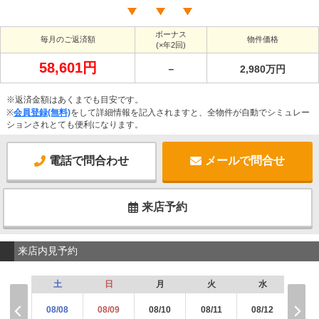
ボーナス
毎月のご返済額
物件価格
(×年2回)
58,601円
－
2,980万円
※返済金額はあくまでも目安です。
※
会員登録(無料)
をして詳細情報を記入されますと、全物件が自動でシミュレー
ションされとても便利になります。
電話で問合わせ
メールで問合せ
来店予約
来店内見予約
土
日
月
火
水
木
08/08
08/09
08/10
08/11
08/12
08/