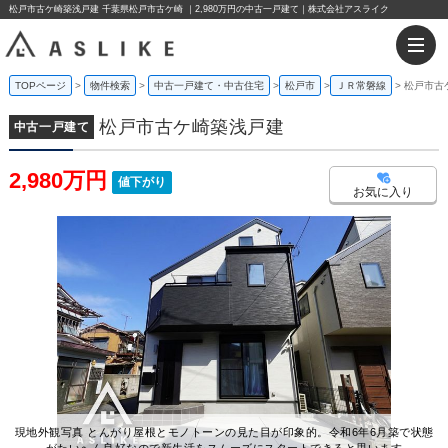
松戸市古ケ崎築浅戸建 千葉県松戸市古ケ崎 ｜2,980万円の中古一戸建て｜株式会社アスライク
TOPページ
物件検索
中古一戸建て・中古住宅
松戸市
ＪＲ常磐線
松戸市古
松戸市古ケ崎築浅戸建
中古一戸建て
2,980万円
値下がり
お気に入り
現地外観写真 とんがり屋根とモノトーンの見た目が印象的。令和6年6月築で状態