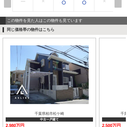
×
×
×
ー
この物件を見た人はこの物件も見ています
同じ価格帯の物件はこちら
千葉県柏市松ケ崎
千
中古一戸建て
2,980万円
2,500万円