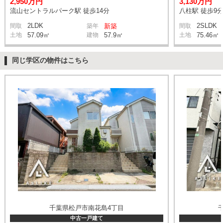
2,950万円
3,130万円
流山セントラルパーク駅 徒歩14分
八柱駅 徒歩9
2LDK
2SLDK
間取
築年
新築
間取
土地
57.09㎡
建物
57.9㎡
土地
75.46㎡
同じ学区の物件はこちら
千葉県松戸市南花島4丁目
中古一戸建て