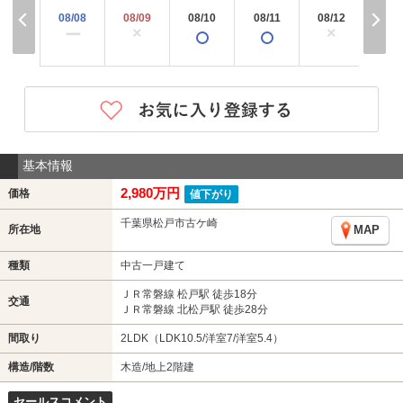
08/08
08/09
08/10
08/11
08/12
08/
×
×
×
ー
基本情報
2,980万円
価格
値下がり
千葉県松戸市古ケ崎
所在地
MAP
種類
中古一戸建て
ＪＲ常磐線 松戸駅 徒歩18分
交通
ＪＲ常磐線 北松戸駅 徒歩28分
間取り
2LDK（LDK10.5/洋室7/洋室5.4）
構造/階数
木造/地上2階建
セールスコメント