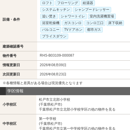
ロフト
フローリング
給湯器
システムキッチン
シャンプードレッサー
追い焚き
シャワートイレ
室内洗濯機置場
設備・条件
浴室乾燥機
ガスコンロ
コンロ三口
床下収納
バルコニー
TVドアホン
都市ガス
プライスダウン
建築確認番号
RHS-B03109-000087
物件番号
情報更新日
2026年08月09日
次回更新日
2026年08月23日
※各種情報と差異がある場合は現況優先となります
学区情報
松戸市立北部小学校
小学校区
(千葉県松戸市)
千葉県松戸市立北部小学校学区の他の物件を見る
第一中学校
中学校区
(千葉県松戸市)
千葉県松戸市立第一中学校学区の他の物件を見る