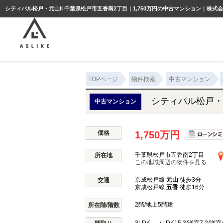
ようこそゲスト様
シティパル松戸・元山II 千葉県松戸市五香南2丁目｜1,750万円の中古マンション｜株式
TOPページ
物件検索
中古マンション
シティパル松戸・元
中古マンション
価格
1,750万円
千葉県松戸市五香南2丁目
所在地
この地域周辺の物件を見る
京成松戸線
元山
徒歩3分
交通
京成松戸線
五香
徒歩16分
2階/地上5階建
所在階/階数