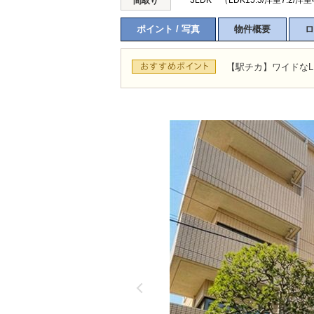
3LDK （LDK15.3/洋室7.2/洋室
間取り
ポイント / 写真
物件概要
ロ
【駅チカ】ワイドな