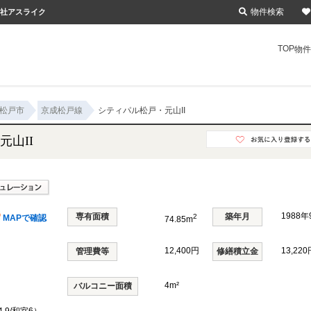
物件検索
会社アスライク
TOP
物件
松戸市
京成松戸線
シティパル松戸・元山II
山II
1988
専有面積
築年月
2
MAPで確認
74.85m
12,400円
13,220
管理費等
修繕積立金
4m²
バルコニー面積