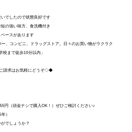
使いでしたので状態良好です
時短の強い味方、食洗機付き
スペースがあります
パー、コンビニ、ドラッグストア。日々のお買い物がラクラク
学校まで徒歩10分以内」
のご請求はお気軽にどうぞ◇◆
055円（頭金ナシで購入OK！）ぜひご検討ください♪
35年）
かがでしょうか？