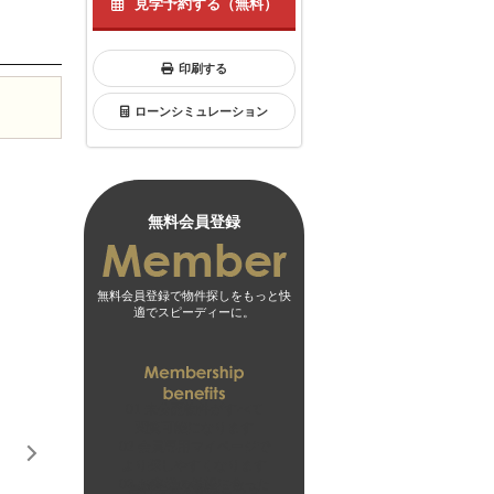
見学予約する（無料）
印刷する
ローンシミュレーション
無料会員登録
無料会員登録で物件探しをもっと快
適でスピーディーに。
01
未公開物件がすべて
閲覧可能になります
02
会員専用マイページで
より探しやすくなります
03
お客様の希望に合った
無料会員登録はこちら