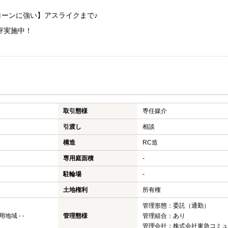
ーンに強い】アスライクまで♪
評実施中！
取引態様
専任媒介
引渡し
相談
構造
RC造
専用庭面積
-
駐輪場
-
土地権利
所有権
管理形態：委託（通勤）
域 - -
管理態様
管理組合：あり
管理会社：株式会社東急コミュ