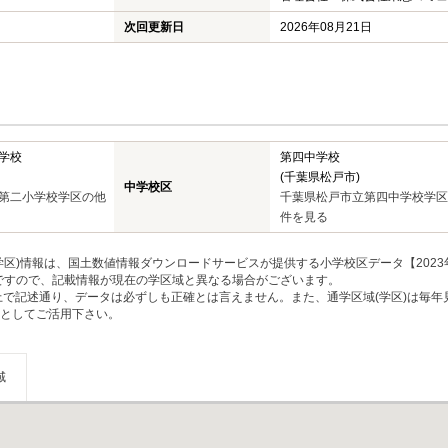
次回更新日
2026年08月21日
学校
第四中学校
(千葉県松戸市)
中学校区
第二小学校学区の他
千葉県松戸市立第四中学校学区
件を見る
区)情報は、国土数値情報ダウンロードサービスが提供する小学校区データ【2023
のですので、記載情報が現在の学区域と異なる場合がございます。
上で記述通り、データは必ずしも正確とは言えません。また、通学区域(学区)は毎年
としてご活用下さい。
域