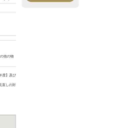
の他の物
年度】及び
見直しの対