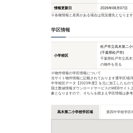
情報更新日
2026年08月07日
※各種情報と差異がある場合は現況優先となります
学区情報
松戸市立高木第二小
(千葉県松戸市)
小学校区
千葉県松戸市立高木
の物件を見る
※物件情報の学区情報について
当サイト物件情報に記載されております通学区域(学
中学校区データ【2023年度】を元に加工したも
国土数値情報ダウンロードサービスのWEBサイト
象となりますので、そちらを踏まえ学区情報は参考
高木第二小学校学区域
第四中学校学区