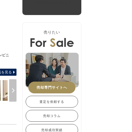
新着物件をお届けします
ログインはこちら
売りたい
ンビニ
-
真を見る
売却専門サイトへ
査定を依頼する
売却コラム
売却成功実績