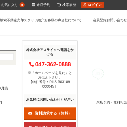
お気に入り
来店予約
検索履歴
ログイン
0
検索
不動産売却
スタッフ紹介
お客様の声
当社について
会員登録
お問い合わせ
株式会社アスライクへ電話をか
ける
047-362-0888
※「ホームページを見た」
と
お伝え下さい。
【物件番号：RHS-B03109-
000045】
年9月築
お気軽にお問い合わせください
来店予約・無料相談
円
資料請求する（無料）