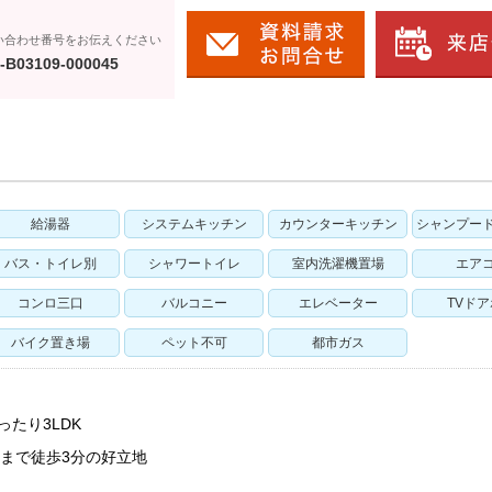
い合わせ番号をお伝えください
-B03109-000045
給湯器
システムキッチン
カウンターキッチン
シャンプー
バス・トイレ別
シャワートイレ
室内洗濯機置場
エア
コンロ三口
バルコニー
エレベーター
TVド
バイク置き場
ペット不可
都市ガス
ったり3LDK
まで徒歩3分の好立地