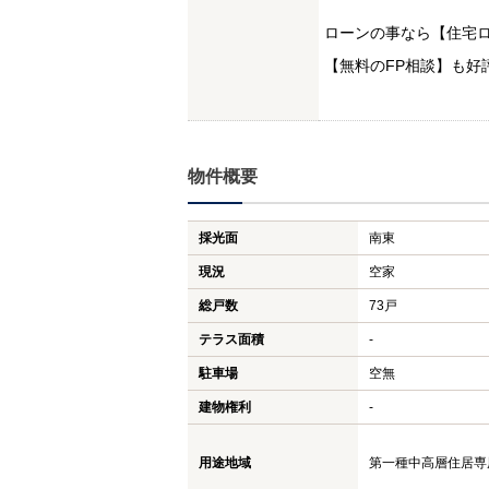
ローンの事なら【住宅ロ
【無料のFP相談】も好
物件概要
採光面
南東
現況
空家
総戸数
73戸
テラス面積
-
駐車場
空無
建物権利
-
用途地域
第一種中高層住居専用地