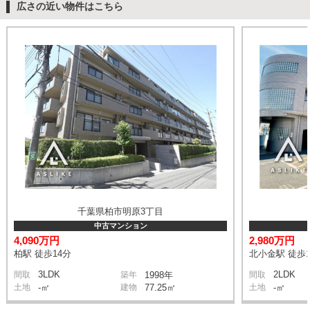
広さの近い物件はこちら
千葉県柏市明原3丁目
中古マンション
4,090万円
2,980万円
柏駅 徒歩14分
北小金駅 徒歩1
3LDK
2LDK
間取
築年
1998年
間取
土地
-㎡
建物
77.25㎡
土地
-㎡