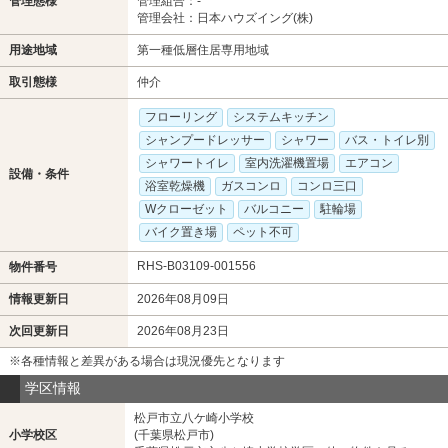
管理態様
管理組合：-
管理会社：日本ハウズイング(株)
用途地域
第一種低層住居専用地域
取引態様
仲介
フローリング
システムキッチン
シャンプードレッサー
シャワー
バス・トイレ別
シャワートイレ
室内洗濯機置場
エアコン
設備・条件
浴室乾燥機
ガスコンロ
コンロ三口
Wクローゼット
バルコニー
駐輪場
バイク置き場
ペット不可
RHS-B03109-001556
物件番号
情報更新日
2026年08月09日
次回更新日
2026年08月23日
※各種情報と差異がある場合は現況優先となります
学区情報
松戸市立八ケ崎小学校
小学校区
(千葉県松戸市)