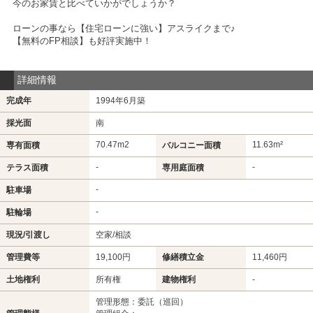
今のお家賃と比べていかがでしょうか？
ローンの事なら【住宅ローンに強い】アスライクまで♪
【無料のFP相談】も好評実施中！
詳細情報
完成年
1994年6月築
採光面
南
70.47m
2
11.63m²
専有面積
バルコニー面積
-
-
テラス面積
専用庭面積
-
駐車場
-
駐輪場
現況/引渡し
空家/相談
管理費等
19,100円
修繕積立金
11,460円
土地権利
所有権
建物権利
-
管理形態：委託（巡回）