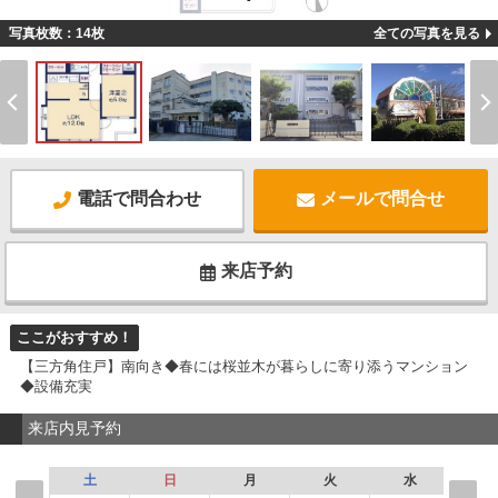
-
写真枚数：14枚
全ての写真を見る
電話で問合わせ
メールで問合せ
来店予約
ここがおすすめ！
【三方角住戸】南向き◆春には桜並木が暮らしに寄り添うマンション
◆設備充実
来店内見予約
土
日
月
火
水
木