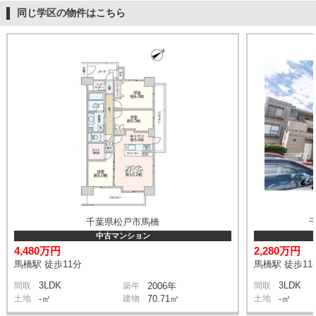
同じ学区の物件はこちら
千葉県松戸市馬橋
中古マンション
4,480万円
2,280万円
馬橋駅 徒歩11分
馬橋駅 徒歩11
3LDK
3LDK
間取
築年
2006年
間取
土地
-㎡
建物
70.71㎡
土地
-㎡