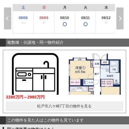
土
日
月
火
水
木
08/08
08/09
08/10
08/11
08/12
08/
×
×
×
ー
複数棟・分譲地・同一物件紹介
2280万円～2980万円
松戸市八ケ崎7丁目の物件を見る
この物件を見た人はこの物件も見ています