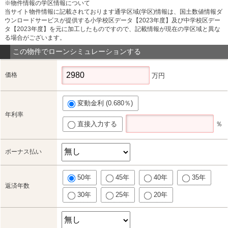
※物件情報の学区情報について
当サイト物件情報に記載されております通学区域(学区)情報は、国土数値情報ダ
ウンロードサービスが提供する小学校区データ【2023年度】及び中学校区デー
タ【2023年度】を元に加工したものですので、記載情報が現在の学区域と異な
る場合がございます。
この物件でローンシミュレーションする
価格
万円
変動金利 (0.680％)
年利率
直接入力する
％
ボーナス払い
50年
45年
40年
35年
返済年数
30年
25年
20年