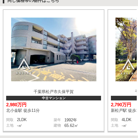
同じ価格帯の物件はこちら
千葉県松戸市久保平賀
中古マンション
2,980万円
2,790万円
北小金駅 徒歩11分
新松戸駅 徒歩1
2LDK
4LDK
間取
築年
1992年
間取
土地
-㎡
建物
65.62㎡
土地
-㎡