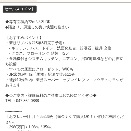
セールスコメント
◆専有面積約72m2の3LDK
◆陽当り、風通しの良い快適な住まい
【おすすめポイント】
・新規リノベ令和8年8月完了予定♪
- キッチン、バス、トイレ、洗面化粧台、給湯器、建具 交換
- クロス、フローリング 貼替 など
・食洗機付きシステムキッチン、エアコン、浴室乾燥機などのお役立
ち設備
・すべての居室にクローゼット。WICも
・JR常磐緩行線「馬橋」駅まで徒歩11分
・徒歩10分圏内に業務スーパー、セブンイレブン、マツモトキヨシが
あります
◆◇ご案内・詳細資料のご請求はお気軽にどうぞ◇◆
TEL：047-362-0888
--------------
【お支払い例】月々85236円（頭金ナシで購入OK！）ぜひご検討くだ
さい♪
（2980万円 / 1.08％ / 35年）