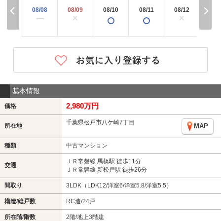
08/08
08/09
08/10
08/11
08/12
08/
×
×
×
ー
基本情報
2,980万円
価格
千葉県松戸市八ケ崎7丁目
所在地
MAP
種類
中古マンション
ＪＲ常磐線 馬橋駅 徒歩11分
交通
ＪＲ常磐線 新松戸駅 徒歩26分
間取り
3LDK（LDK12/洋室6/洋室5.8/洋室5.5）
構造/総戸数
RC造/24戸
所在階/階数
2階/地上3階建