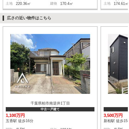
土地
220.36㎡
建物
170.4㎡
土地
174.61㎡
広さの近い物件はこちら
千葉県柏市南逆井1丁目
中古一戸建て
1,100万円
3,500万円
五香駅 徒歩16分
新柏駅 徒歩15