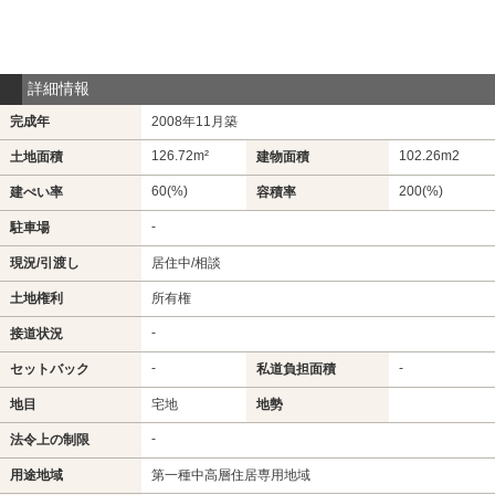
詳細情報
完成年
2008年11月築
126.72m²
102.26m
2
土地面積
建物面積
60(%)
200(%)
建ぺい率
容積率
-
駐車場
現況/引渡し
居住中/相談
土地権利
所有権
-
接道状況
-
-
セットバック
私道負担面積
地目
宅地
地勢
-
法令上の制限
用途地域
第一種中高層住居専用地域