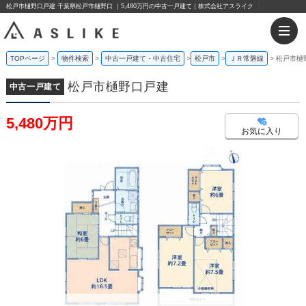
松戸市樋野口戸建 千葉県松戸市樋野口 ｜5,480万円の中古一戸建て｜株式会社アスライク
TOPページ
物件検索
中古一戸建て・中古住宅
松戸市
ＪＲ常磐線
松戸市樋
松戸市樋野口戸建
中古一戸建て
5,480万円
お気に入り