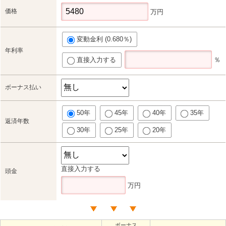
価格
万円
変動金利 (0.680％)
年利率
直接入力する
％
ボーナス払い
50年
45年
40年
35年
返済年数
30年
25年
20年
直接入力する
頭金
万円
ボーナス