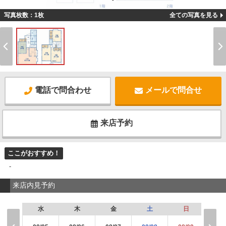
-
写真枚数：1枚
全ての写真を見る
電話で問合わせ
メールで問合せ
来店予約
ここがおすすめ！
-
来店内見予約
水
木
金
土
日
月