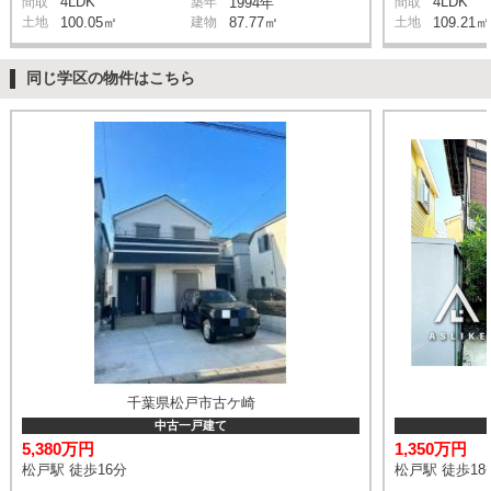
4LDK
4LDK
間取
築年
1994年
間取
土地
100.05㎡
建物
87.77㎡
土地
109.21㎡
同じ学区の物件はこちら
千葉県松戸市古ケ崎
中古一戸建て
5,380万円
1,350万円
松戸駅 徒歩16分
松戸駅 徒歩18