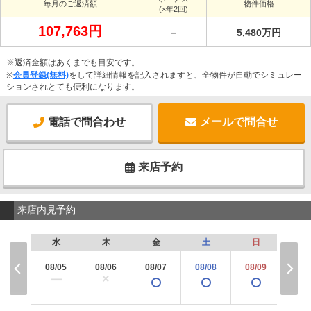
毎月のご返済額
物件価格
(×年2回)
107,763円
－
5,480万円
※返済金額はあくまでも目安です。
※
会員登録(無料)
をして詳細情報を記入されますと、全物件が自動でシミュレー
ションされとても便利になります。
電話で問合わせ
メールで問合せ
来店予約
来店内見予約
水
木
金
土
日
月
08/05
08/06
08/07
08/08
08/09
08/
×
ー