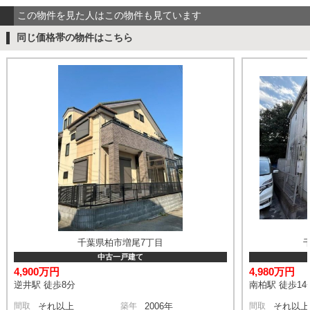
この物件を見た人はこの物件も見ています
同じ価格帯の物件はこちら
千葉県柏市増尾7丁目
中古一戸建て
4,900万円
4,980万円
逆井駅 徒歩8分
南柏駅 徒歩14
間取
それ以上
築年
2006年
間取
それ以上