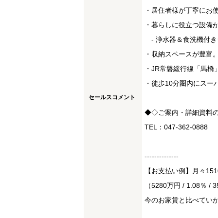
・居住者様が丁寧にお
・暮らしに役立つ設備
- 浄水器＆食洗機付
・収納スペースが豊富。
・JR常磐緩行線「馬橋
・徒歩10分圏内にスー
セールスコメント
◆◇ご案内・詳細資料
TEL：047-362-0888
--------------
【お支払い例】月々15
（5280万円 / 1.08％ / 
今のお家賃と比べてい