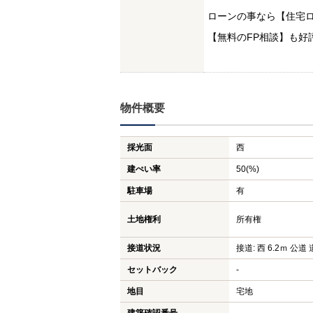
ローンの事なら【住宅ロ
【無料のFP相談】も好
物件概要
採光面
西
建ぺい率
50(%)
駐車場
有
土地権利
所有権
接道状況
接道: 西 6.2ｍ 公道 
セットバック
-
地目
宅地