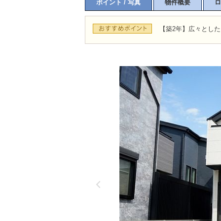
ポイント / 写真
物件概要
ロ
【築2年】広々とした