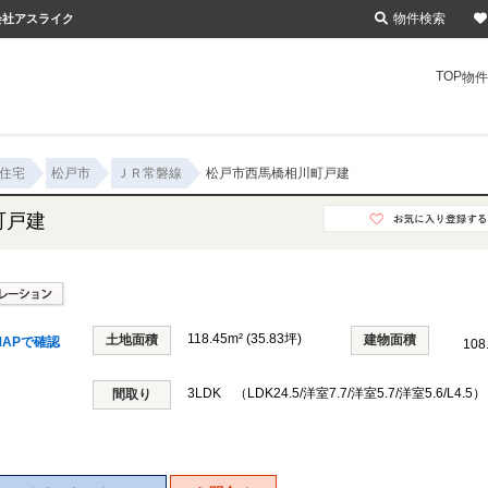
物件検索
会社アスライク
TOP
物件
住宅
松戸市
ＪＲ常磐線
松戸市西馬橋相川町戸建
町戸建
118.45m² (35.83坪)
土地面積
建物面積
APで確認
108
3LDK （LDK24.5/洋室7.7/洋室5.7/洋室5.6/L4.5）
間取り