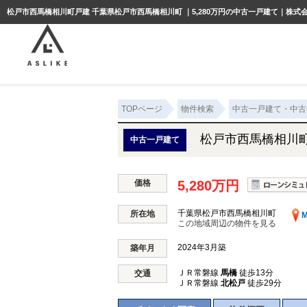
ようこそゲスト様
松戸市西馬橋相川町戸建 千葉県松戸市西馬橋相川町 ｜5,280万円の中古一戸建て｜株式
TOPページ
物件検索
中古一戸建て・中古
松戸市西馬橋相川
中古一戸建て
価格
5,280万円
千葉県松戸市西馬橋相川町
所在地
M
この地域周辺の物件を見る
2024年3月築
築年月
ＪＲ常磐線
馬橋
徒歩13分
交通
ＪＲ常磐線
北松戸
徒歩29分