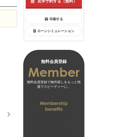
見学予約する（無料）
印刷する
ローンシミュレーション
無料会員登録
無料会員登録で物件探しをもっと快
適でスピーディーに。
01
未公開物件がすべて
閲覧可能になります
02
会員専用マイページで
より探しやすくなります
03
お客様の希望に合った
無料会員登録はこちら