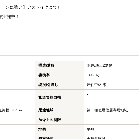
ーンに強い】アスライクまで♪
評実施中！
構造/階数
木造/
地上2階建
容積率
100(%)
現況/引渡し
居住中/相談
-
私道負担面積
道路幅: 13.9ｍ
用途地域
第一種低層住居専用地域
法令上の制限
-
地勢
平坦