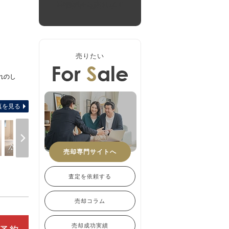
新着物件をお届けします
ログインはこちら
売りたい
れのし
-
真を見る
売却専門サイトへ
査定を依頼する
売却コラム
売却成功実績