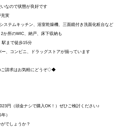
使いなので状態が良好です
が充実
きシステムキッチン、浴室乾燥機、三面鏡付き洗面化粧台など
2か所のWIC、納戸、床下収納も
」駅まで徒歩15分
パー、コンビニ、ドラッグストアが揃っています
のご請求はお気軽にどうぞ◇◆
1023円（頭金ナシで購入OK！）ぜひご検討ください♪
35年）
かがでしょうか？