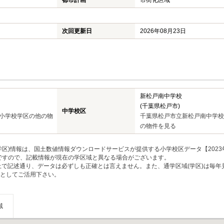
都市計画
市街化区域
次回更新日
2026年08月23日
新松戸南中学校
(千葉県松戸市)
中学校区
小学校学区の他の物
千葉県松戸市立新松戸南中学校
の物件を見る
区)情報は、国土数値情報ダウンロードサービスが提供する小学校区データ【2023
のですので、記載情報が現在の学区域と異なる場合がございます。
上で記述通り、データは必ずしも正確とは言えません。また、通学区域(学区)は毎年
としてご活用下さい。
域