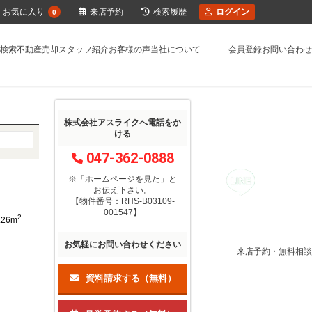
お気に入り
来店予約
検索履歴
ログイン
0
検索
不動産売却
スタッフ紹介
お客様の声
当社について
会員登録
お問い合わせ
株式会社アスライクへ電話をか
ける
047-362-0888
※「ホームページを見た」
と
お伝え下さい。
【物件番号：RHS-B03109-
001547】
2
.26m
お気軽にお問い合わせください
来店予約・無料相談
資料請求する（無料）