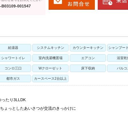
-B03109-001547
給湯器
システムキッチン
カウンターキッチン
シャンプー
シャワートイレ
室内洗濯機置場
エアコン
浴室乾
コンロ三口
Wクローゼット
床下収納
バルコ
都市ガス
カースペース2台以上
ったり3LLDK
たちょっとしたあいさつが交流のきっかけに