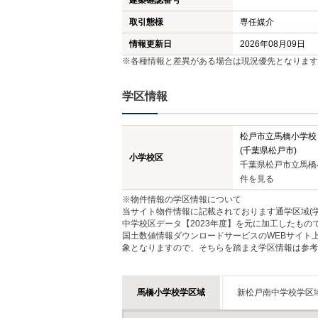
建築確認番号
取引態様
専任媒介
情報更新日
2026年08月09日
※各種情報と差異がある場合は現況優先となります
学区情報
松戸市立馬橋小学校
(千葉県松戸市)
小学校区
千葉県松戸市立馬橋
件を見る
※物件情報の学区情報について
当サイト物件情報に記載されております通学区域(学
中学校区データ【2023年度】を元に加工したも
国土数値情報ダウンロードサービスのWEBサイト
象となりますので、そちらを踏まえ学区情報は参考
馬橋小学校学区域
新松戸南中学校学区