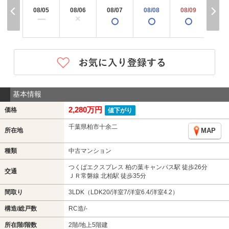
08/05
08/06
08/07
08/08
08/09
08/
×
ー
基本情報
2,280万円
価格
値下がり
千葉県柏市十余二
所在地
MAP
種類
中古マンション
つくばエクスプレス 柏の葉キャンパス駅 徒歩26分
交通
ＪＲ常磐線 北柏駅 徒歩35分
間取り
3LDK（LDK20/洋室7/洋室6.4/洋室4.2）
構造/総戸数
RC造/-
所在階/階数
2階/地上5階建