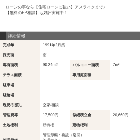
ローンの事なら【住宅ローンに強い】アスライクまで♪
【無料のFP相談】も好評実施中！
詳細情報
完成年
1991年2月築
採光面
南
90.24m
2
7m²
専有面積
バルコニー面積
-
-
テラス面積
専用庭面積
-
駐車場
-
駐輪場
現況/引渡し
空家/相談
管理費等
17,500円
修繕積立金
20,660円
土地権利
所有権
建物権利
-
管理形態：委託（巡回）