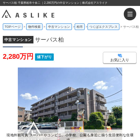
サーパス柏 千葉県柏市十余二 ｜2,280万円の中古マンション｜株式会社アスライク
TOPページ
物件検索
中古マンション
柏市
つくばエクスプレス
サーパス柏
サーパス柏
中古マンション
2,280万円
値下がり
お気に入り
現地外観写真 スーパーやコンビニ、小学校、公園も身近に揃う生活便利な住環