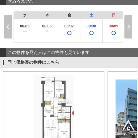
来店内見予約
水
木
金
土
日
月
08/05
08/06
08/07
08/08
08/09
08/
×
ー
この物件を見た人はこの物件も見ています
同じ価格帯の物件はこちら