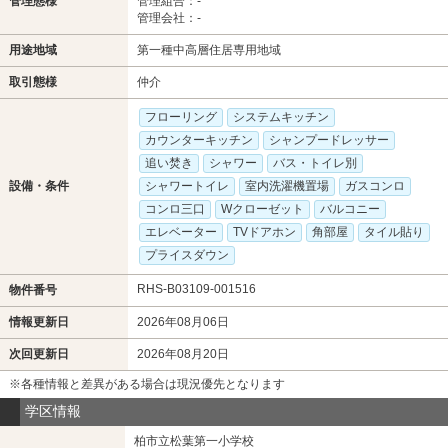
管理態様
管理組合：-
管理会社：-
用途地域
第一種中高層住居専用地域
取引態様
仲介
フローリング
システムキッチン
カウンターキッチン
シャンプードレッサー
追い焚き
シャワー
バス・トイレ別
設備・条件
シャワートイレ
室内洗濯機置場
ガスコンロ
コンロ三口
Wクローゼット
バルコニー
エレベーター
TVドアホン
角部屋
タイル貼り
プライスダウン
RHS-B03109-001516
物件番号
情報更新日
2026年08月06日
次回更新日
2026年08月20日
※各種情報と差異がある場合は現況優先となります
学区情報
柏市立松葉第一小学校