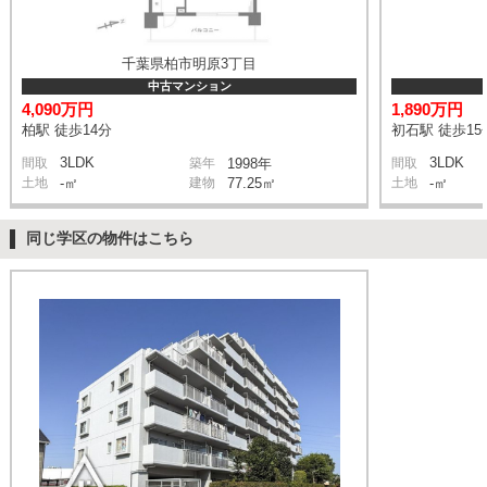
千葉県柏市明原3丁目
中古マンション
4,090万円
1,890万円
柏駅 徒歩14分
初石駅 徒歩15
3LDK
3LDK
間取
築年
1998年
間取
土地
-㎡
建物
77.25㎡
土地
-㎡
同じ学区の物件はこちら