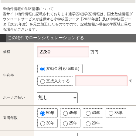
※物件情報の学区情報について
当サイト物件情報に記載されております通学区域(学区)情報は、国土数値情報ダ
ウンロードサービスが提供する小学校区データ【2023年度】及び中学校区デー
タ【2023年度】を元に加工したものですので、記載情報が現在の学区域と異な
る場合がございます。
この物件でローンシミュレーションする
価格
万円
変動金利 (0.680％)
年利率
直接入力する
％
ボーナス払い
50年
45年
40年
35年
返済年数
30年
25年
20年