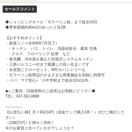
セールスコメント
◆ショッピングモール「モラージュ柏」まで徒歩10分
◆専有面積約90m2のゆったり3LDK
【おすすめポイント】
・新規リノベ令和8年7月完了♪
- キッチン、バス、トイレ、洗面化粧台、建具 交換
- クロス、フローリング 貼替 など
・食洗機、浄水器を備えた対面式システムキッチン
・三面バルコニー付きで風通しの良い住まいです
・全居室にクローゼット。WICやパントリーも
・モラージュ柏周辺のさまざまな商業施設を気軽に利用可
・パパ、ママ安心♪「小中学校まで徒歩10分以内」
◆◇ご案内・詳細資料のご請求はお気軽にどうぞ◇◆
TEL：047-362-0888
--------------
【お支払い例】月々65214円（頭金ナシで購入OK！）ぜひご検討くだ
さい♪
（2280万円 / 1.08％ / 35年）
今のお家賃と比べていかがでしょうか？