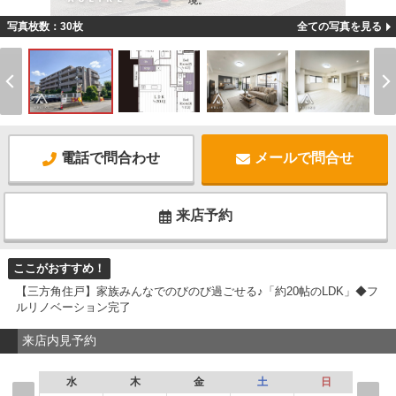
境。
写真枚数：30枚
全ての写真を見る
電話で問合わせ
メールで問合せ
来店予約
ここがおすすめ！
【三方角住戸】家族みんなでのびのび過ごせる♪「約20帖のLDK」◆フ
ルリノベーション完了
来店内見予約
水
木
金
土
日
月