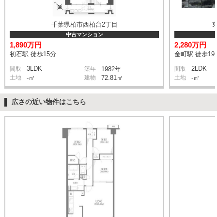
千葉県柏市西柏台2丁目
中古マンション
1,890万円
2,280万円
初石駅 徒歩15分
金町駅 徒歩19
3LDK
2LDK
間取
築年
1982年
間取
土地
-㎡
建物
72.81㎡
土地
-㎡
広さの近い物件はこちら