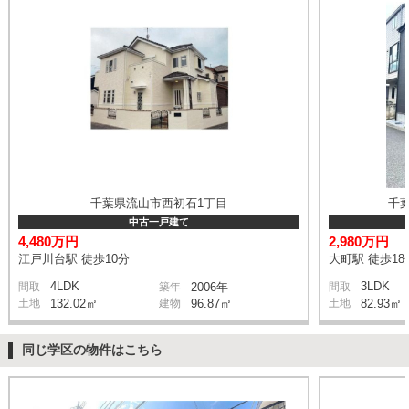
千葉県流山市西初石1丁目
千
中古一戸建て
4,480万円
2,980万円
江戸川台駅 徒歩10分
大町駅 徒歩18
4LDK
3LDK
間取
築年
2006年
間取
土地
132.02㎡
建物
96.87㎡
土地
82.93㎡
同じ学区の物件はこちら