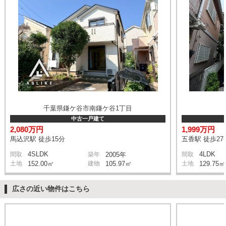
千葉県鎌ケ谷市南鎌ケ谷1丁目
中古一戸建て
2,080万円
1,999万円
馬込沢駅 徒歩15分
五香駅 徒歩27
4SLDK
4LDK
間取
築年
2005年
間取
土地
152.00㎡
建物
105.97㎡
土地
129.75㎡
広さの近い物件はこちら