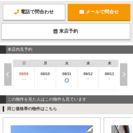
電話で問合わせ
メールで問合せ
来店予約
来店内見予約
日
月
火
水
木
金
08/09
08/10
08/11
08/12
08/13
08/
×
×
×
×
ー
この物件を見た人はこの物件も見ています
同じ価格帯の物件はこちら