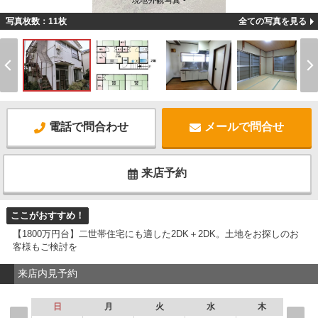
現地外観写真 -
写真枚数：11枚
全ての写真を見る
電話で問合わせ
メールで問合せ
来店予約
ここがおすすめ！
【1800万円台】二世帯住宅にも適した2DK＋2DK。土地をお探しのお
客様もご検討を
来店内見予約
日
月
火
水
木
金