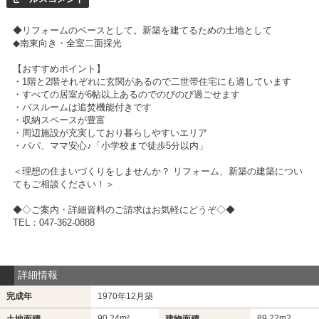
◆リフォームのベースとして。新築を建てるための土地として
◆南東向き・全室二面採光
【おすすめポイント】
・1階と2階それぞれに玄関があるので二世帯住宅にも適しています
・すべての居室が6帖以上あるのでのびのび過ごせます
・バスルームは追焚機能付きです
・収納スペースが豊富
・周辺施設が充実しており暮らしやすいエリア
・パパ、ママ安心♪「小学校まで徒歩5分以内」
＜理想の住まいづくりをしませんか？ リフォーム、新築の建築につい
てもご相談ください！＞
◆◇ご案内・詳細資料のご請求はお気軽にどうぞ◇◆
TEL：047-362-0888
詳細情報
完成年
1970年12月築
90.24m²
89.22m
2
土地面積
建物面積