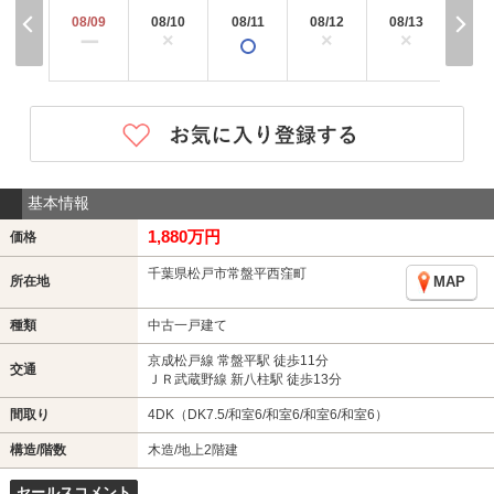
08/09
08/10
08/11
08/12
08/13
08/
×
×
×
×
ー
基本情報
1,880万円
価格
千葉県松戸市常盤平西窪町
所在地
MAP
種類
中古一戸建て
京成松戸線 常盤平駅 徒歩11分
交通
ＪＲ武蔵野線 新八柱駅 徒歩13分
間取り
4DK（DK7.5/和室6/和室6/和室6/和室6）
構造/階数
木造/地上2階建
セールスコメント