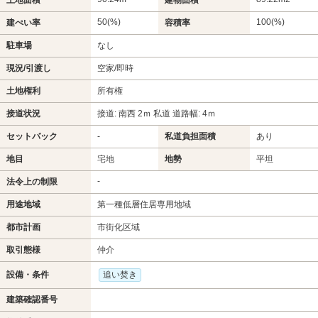
50(%)
100(%)
建ぺい率
容積率
駐車場
なし
現況/引渡し
空家/即時
土地権利
所有権
接道状況
接道: 南西 2ｍ 私道 道路幅: 4ｍ
セットバック
-
私道負担面積
あり
地目
宅地
地勢
平坦
-
法令上の制限
用途地域
第一種低層住居専用地域
都市計画
市街化区域
取引態様
仲介
設備・条件
追い焚き
建築確認番号