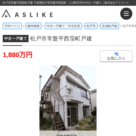
松戸市常盤平西窪町戸建 千葉県松戸市常盤平西窪町 ｜1,880万円の中古一戸建て｜株式会社アスライク
TOPページ
物件検索
中古一戸建て・中古住宅
松戸市
京成松戸線
松戸市常
松戸市常盤平西窪町戸建
中古一戸建て
1,880万円
お気に入り