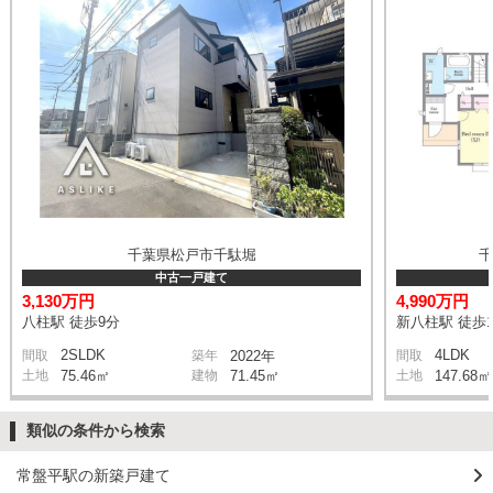
千葉県松戸市千駄堀
中古一戸建て
3,130万円
4,990万円
八柱駅 徒歩9分
新八柱駅 徒歩1
2SLDK
4LDK
間取
築年
2022年
間取
土地
75.46㎡
建物
71.45㎡
土地
147.68㎡
類似の条件から検索
常盤平駅の新築戸建て