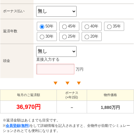
ボーナス払い
50年
45年
40年
35年
返済年数
30年
25年
20年
直接入力する
頭金
万円
ボーナス
毎月のご返済額
物件価格
(×年2回)
36,970円
－
1,880万円
※返済金額はあくまでも目安です。
※
会員登録(無料)
をして詳細情報を記入されますと、全物件が自動でシミュレー
ションされとても便利になります。